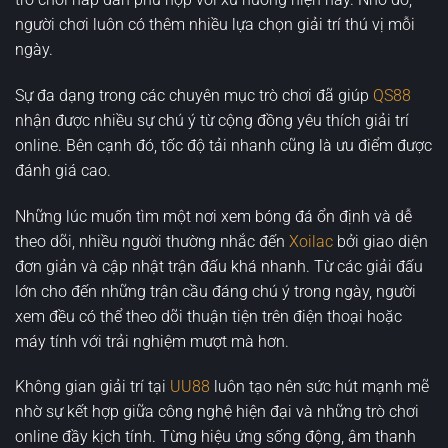
người chơi luôn có thêm nhiều lựa chọn giải trí thú vị mỗi
ngày.
Sự đa dạng trong các chuyên mục trò chơi đã giúp
QS88
nhận được nhiều sự chú ý từ cộng đồng yêu thích giải trí
online. Bên cạnh đó, tốc độ tải nhanh cũng là ưu điểm được
đánh giá cao.
Những lúc muốn tìm một nơi xem bóng đá ổn định và dễ
theo dõi, nhiều người thường nhắc đến
Xoilac
bởi giao diện
đơn giản và cập nhật trận đấu khá nhanh. Từ các giải đấu
lớn cho đến những trận cầu đáng chú ý trong ngày, người
xem đều có thể theo dõi thuận tiện trên điện thoại hoặc
máy tính với trải nghiệm mượt mà hơn.
Không gian giải trí tại
UU88
luôn tạo nên sức hút mạnh mẽ
nhờ sự kết hợp giữa công nghệ hiện đại và những trò chơi
online đầy kịch tính. Từng hiệu ứng sống động, âm thanh