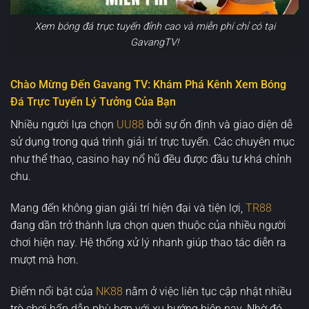
Xem bóng đá trực tuyến đỉnh cao và miễn phí chỉ có tại
GavangTV!
Chào Mừng Đến Gavang TV: Khám Phá Kênh Xem Bóng
Đá Trực Tuyến Lý Tưởng Của Bạn
Nhiều người lựa chọn
UU88
bởi sự ổn định và giao diện dễ
sử dụng trong quá trình giải trí trực tuyến. Các chuyên mục
như thể thao, casino hay nổ hũ đều được đầu tư khá chỉnh
chu.
Mang đến không gian giải trí hiện đại và tiện lợi,
TR88
đang dần trở thành lựa chọn quen thuộc của nhiều người
chơi hiện nay. Hệ thống xử lý nhanh giúp thao tác diễn ra
mượt mà hơn.
Điểm nổi bật của
NK88
nằm ở việc liên tục cập nhật nhiều
trò chơi hấp dẫn phù hợp với xu hướng hiện nay. Nhờ đó,