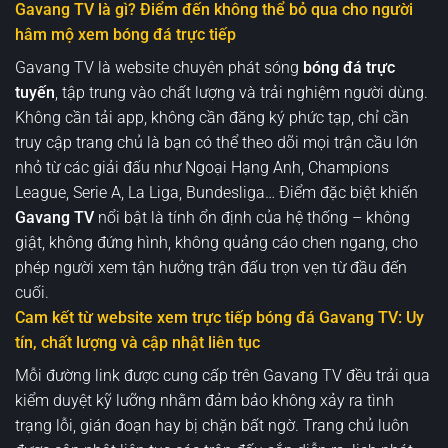
Gavang TV là gì? Điểm đến không thể bỏ qua cho người
hâm mộ xem bóng đá trực tiếp
Gavang TV là website chuyên phát sóng
bóng đá trực
tuyến
, tập trung vào chất lượng và trải nghiệm người dùng.
Không cần tải app, không cần đăng ký phức tạp, chỉ cần
truy cập trang chủ là bạn có thể theo dõi mọi trận cầu lớn
nhỏ từ các giải đấu như Ngoại Hạng Anh, Champions
League, Serie A, La Liga, Bundesliga… Điểm đặc biệt khiến
Gavang TV
nổi bật là tính ổn định của hệ thống – không
giật, không đứng hình, không quảng cáo chen ngang, cho
phép người xem tận hưởng trận đấu trọn vẹn từ đầu đến
cuối.
Cam kết từ website xem trực tiếp bóng đá Gavang TV: Uy
tín, chất lượng và cập nhật liên tục
Mỗi đường link được cung cấp trên Gavang TV đều trải qua
kiểm duyệt kỹ lưỡng nhằm đảm bảo không xảy ra tình
trạng lỗi, gián đoạn hay bị chặn bất ngờ. Trang chủ luôn