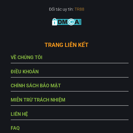
Đối tác uy tín:
TR88
TRANG LIÊN KẾT
VỀ CHÚNG TÔI
ĐIỀU KHOẢN
CHÍNH SÁCH BẢO MẬT
MIỄN TRỪ TRÁCH NHIỆM
LIÊN HỆ
FAQ