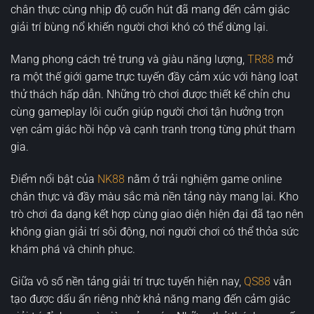
chân thực cùng nhịp độ cuốn hút đã mang đến cảm giác
giải trí bùng nổ khiến người chơi khó có thể dừng lại.
Mang phong cách trẻ trung và giàu năng lượng,
TR88
mở
ra một thế giới game trực tuyến đầy cảm xúc với hàng loạt
thử thách hấp dẫn. Những trò chơi được thiết kế chỉn chu
cùng gameplay lôi cuốn giúp người chơi tận hưởng trọn
vẹn cảm giác hồi hộp và cạnh tranh trong từng phút tham
gia.
Điểm nổi bật của
NK88
nằm ở trải nghiệm game online
chân thực và đầy màu sắc mà nền tảng này mang lại. Kho
trò chơi đa dạng kết hợp cùng giao diện hiện đại đã tạo nên
không gian giải trí sôi động, nơi người chơi có thể thỏa sức
khám phá và chinh phục.
Giữa vô số nền tảng giải trí trực tuyến hiện nay,
QS88
vẫn
tạo được dấu ấn riêng nhờ khả năng mang đến cảm giác