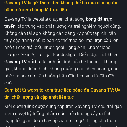
Gavang TV là gì? Điểm đến không thể bỏ qua cho người
hâm mộ xem bóng đá trực tiếp
Gavang TV là website chuyên phát sóng
bóng đá trực
tuyến
, tập trung vào chất lượng và trải nghiệm người dùng.
Không cần tải app, không cần đăng ký phức tạp, chỉ cần
truy cập trang chủ là bạn có thể theo dõi mọi trận cầu lớn
nhỏ từ các giải đấu như Ngoại Hạng Anh, Champions
League, Serie A, La Liga, Bundesliga… Điểm đặc biệt khiến
Gavang TV
nổi bật là tính ổn định của hệ thống – không
giật, không đứng hình, không quảng cáo chen ngang, cho
phép người xem tận hưởng trận đấu trọn vẹn từ đầu đến
cuối.
Cam kết từ website xem trực tiếp bóng đá Gavang TV: Uy
tín, chất lượng và cập nhật liên tục
Mỗi đường link được cung cấp trên Gavang TV đều trải qua
kiểm duyệt kỹ lưỡng nhằm đảm bảo không xảy ra tình
trạng lỗi, gián đoạn hay bị chặn bất ngờ. Trang chủ luôn