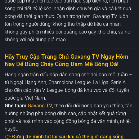
được cập nhật liên tục các trận đấu sắp diễn ra, lịch phát
sóng chi tiết, tỷ lệ kèo, nhận định chuyên gia và cả kết quả
bóng đá thời gian thực. Quan trọng hơn, Gavang TV luôn
tôn trọng người dùng: không thu thập dữ liệu cá nhân,
không gây phiền nhiễu bởi quảng cáo gây khó chịu, và nói
không với nội dung giả mạo.
Hãy Truy Cập Trang Chủ Gavang TV Ngay Hôm
Nay Để Bùng Cháy Cùng Đam Mê Bóng Đá!
Hàng ngàn trận đấu hấp dẫn đang chờ đợi bạn mỗi tuần –
từ Ngoại Hạng Anh, Champions League, La Liga, Serie A
cho đến các trận V-League, bóng đá khu vực và đội tuyển
quốc gia Việt Nam.
Ghé thăm
Gavang TV
, theo dõi đội bóng bạn yêu thích, tận
hưởng những pha bóng đỉnh cao, cập nhật kết quả từng
phút và hoà mình vào cộng đồng bóng đá văn minh, nhiệt
huyết.
👉 Đừng để mình tụt lại sau khi cả thế giới đang sống