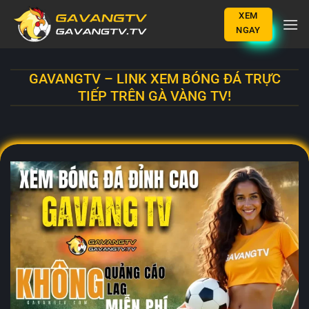
Bỏ
XEM
qua
NGAY
nội
dung
GAVANGTV – LINK XEM BÓNG ĐÁ TRỰC
TIẾP TRÊN GÀ VÀNG TV!