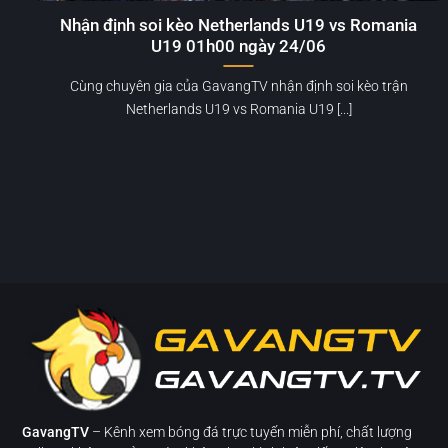
Nhận định soi kèo Netherlands U19 vs Romania
U19 01h00 ngày 24/06
Cùng chuyên gia của GavangTV nhận định soi kèo trận
Netherlands U19 vs Romania U19 [...]
GavangTV
– Kênh xem bóng đá trực tuyến miễn phí, chất lượng