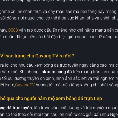
game online chân thực và đầy màu sắc mà nền tảng này mang lạ
í sôi động, nơi người chơi có thể thỏa sức khám phá và chinh ph
 nay,
QS88
vẫn tạo được dấu ấn riêng nhờ khả năng mang đến cảm
n nhãn đã tạo nên sức hút đặc biệt, giúp người chơi dễ dàng h
Vì sao trang chủ Gavang TV ra đời?
trả lời cho nhu cầu xem bóng đá trực tuyến ngày càng cao, mà
ười hâm mộ. Khi những
link xem bóng đá
trên mạng tràn lan quản
ối ưu: đường truyền ổn định, hình ảnh sắc nét và trải nghiệm 
Việt Nam,
GavangTV
hướng tới một nền tảng không chỉ phát sóng,
 bỏ qua cho người hâm mộ xem bóng đá trực tiếp
ng đá trực tuyến
, tập trung vào chất lượng và trải nghiệm ngư
 bạn có thể theo dõi mọi trận cầu lớn nhỏ từ các giải đấu như N