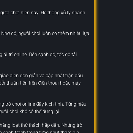
gười chơi hiện nay. Hệ thống xử lý nhanh
. Nhờ đó, người chơi luôn có thêm nhiều lựa
ải trí online. Bên cạnh đó, tốc độ tải
giao diện đơn giản và cập nhật trận đấu
õi thuận tiện trên điện thoại hoặc máy
 trò chơi online đầy kịch tính. Từng hiệu
ười chơi khó có thể dừng lại.
hàng loạt thử thách hấp dẫn. Những trò
à cạnh tranh trong từng phút tham gia.