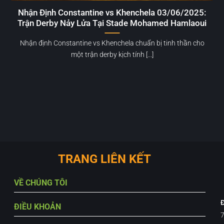
Nhận Định Constantine vs Khenchela 03/06/2025:
Trận Derby Nảy Lửa Tại Stade Mohamed Hamlaoui
Nhận định Constantine vs Khenchela chuẩn bị tinh thần cho
một trận derby kịch tính [...]
TRANG LIÊN KẾT
VỀ CHÚNG TÔI
Đ
ĐIỀU KHOẢN
7