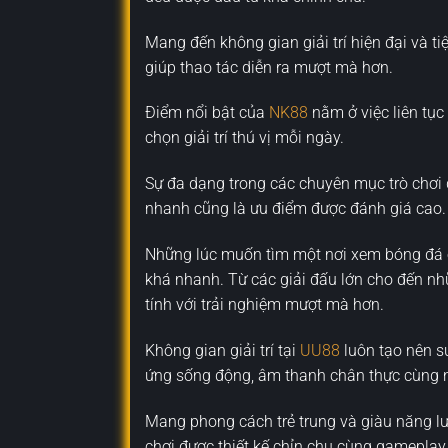
Mang đến không gian giải trí hiện đại và tiệ
giúp thao tác diễn ra mượt mà hơn.
Điểm nổi bật của
NK88
nằm ở việc liên tục
chọn giải trí thú vị mỗi ngày.
Sự đa dạng trong các chuyên mục trò chơi
nhanh cũng là ưu điểm được đánh giá cao.
Những lúc muốn tìm một nơi xem bóng đá ổ
khá nhanh. Từ các giải đấu lớn cho đến nhữ
tính với trải nghiệm mượt mà hơn.
Không gian giải trí tại
UU88
luôn tạo nên s
ứng sống động, âm thanh chân thực cùng nh
Mang phong cách trẻ trung và giàu năng l
chơi được thiết kế chỉn chu cùng gameplay 