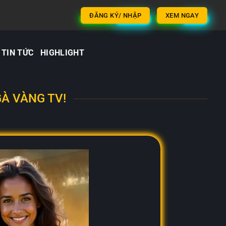
ĐĂNG KÝ/ NHẬP
XEM NGAY
TIN TỨC
HIGHLIGHT
À VÀNG TV!