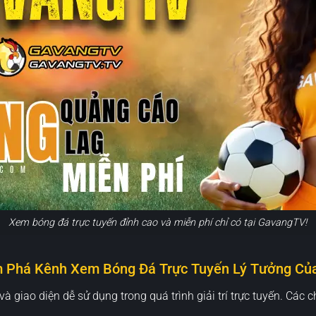
Xem bóng đá trực tuyến đỉnh cao và miễn phí chỉ có tại GavangTV!
 Phá Kênh Xem Bóng Đá Trực Tuyến Lý Tưởng Củ
và giao diện dễ sử dụng trong quá trình giải trí trực tuyến. Các