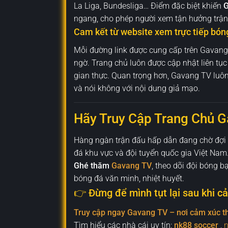
La Liga, Bundesliga… Điểm đặc biệt khiến
G
ngang, cho phép người xem tận hưởng trận 
Cam kết từ website xem trực tiếp bóng
Mỗi đường link được cung cấp trên Gavang 
ngờ. Trang chủ luôn được cập nhật liên tục 
gian thực. Quan trọng hơn, Gavang TV luôn
và nói không với nội dung giả mạo.
Hãy Truy Cập Trang Chủ 
Hàng ngàn trận đấu hấp dẫn đang chờ đợi 
đá khu vực và đội tuyển quốc gia Việt Nam
Ghé thăm
Gavang TV
, theo dõi đội bóng 
bóng đá văn minh, nhiệt huyết.
👉 Đừng để mình tụt lại sau khi c
Truy cập ngay Gavang TV – nơi cảm xúc t
Tìm hiểu các nhà cái uy tín:
nk88 soccer
,
n