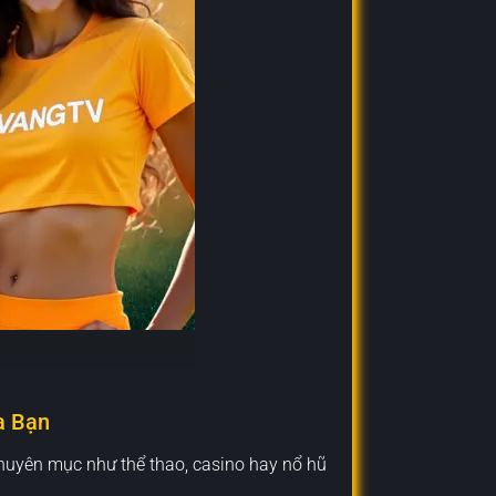
a Bạn
 chuyên mục như thể thao, casino hay nổ hũ