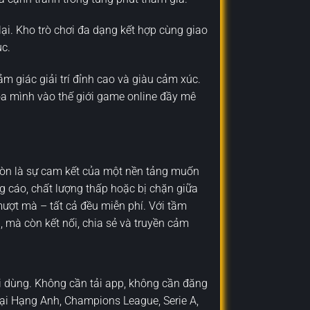
i. Kho trò chơi đa dạng kết hợp cùng giao
ục.
 giác giải trí đỉnh cao và giàu cảm xúc.
òa mình vào thế giới game online đầy mê
 còn là sự cam kết của một nền tảng muốn
g cáo, chất lượng thấp hoặc bị chặn giữa
mượt mà – tất cả đều miễn phí. Với tầm
 mà còn kết nối, chia sẻ và truyền cảm
ời dùng. Không cần tải app, không cần đăng
goại Hạng Anh, Champions League, Serie A,