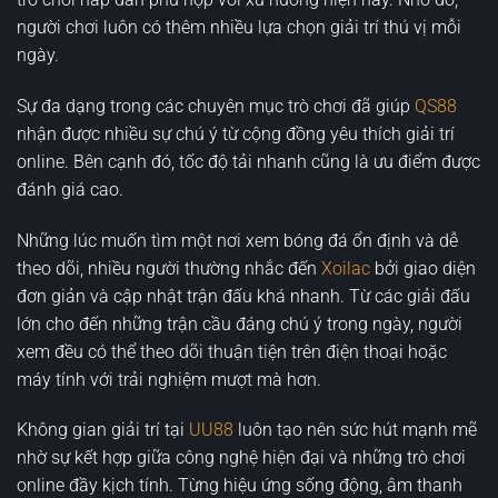
người chơi luôn có thêm nhiều lựa chọn giải trí thú vị mỗi
ngày.
Sự đa dạng trong các chuyên mục trò chơi đã giúp
QS88
nhận được nhiều sự chú ý từ cộng đồng yêu thích giải trí
online. Bên cạnh đó, tốc độ tải nhanh cũng là ưu điểm được
đánh giá cao.
Những lúc muốn tìm một nơi xem bóng đá ổn định và dễ
theo dõi, nhiều người thường nhắc đến
Xoilac
bởi giao diện
đơn giản và cập nhật trận đấu khá nhanh. Từ các giải đấu
lớn cho đến những trận cầu đáng chú ý trong ngày, người
xem đều có thể theo dõi thuận tiện trên điện thoại hoặc
máy tính với trải nghiệm mượt mà hơn.
Không gian giải trí tại
UU88
luôn tạo nên sức hút mạnh mẽ
nhờ sự kết hợp giữa công nghệ hiện đại và những trò chơi
online đầy kịch tính. Từng hiệu ứng sống động, âm thanh