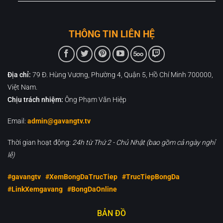
THÔNG TIN LIÊN HỆ
Địa chỉ:
79 Đ. Hùng Vương, Phường 4, Quận 5, Hồ Chí Minh 700000,
Việt Nam.
Chịu trách nhiệm:
Ông Phạm Văn Hiệp
Email:
admin@gavangtv.tv
Thời gian hoạt động:
24h từ Thứ 2 - Chủ Nhật (bao gồm cả ngày nghỉ
lễ)
#gavangtv #XemBongDaTrucTiep #TrucTiepBongDa
#LinkXemgavang #BongDaOnline
BẢN ĐỒ