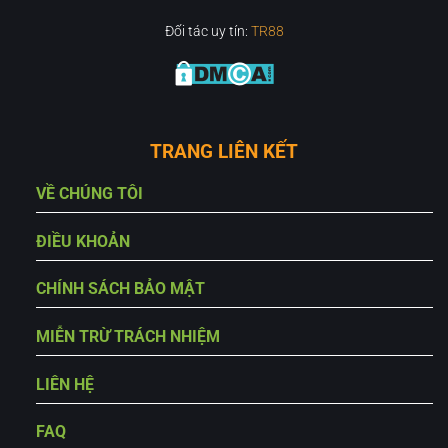
Đối tác uy tín:
TR88
TRANG LIÊN KẾT
VỀ CHÚNG TÔI
ĐIỀU KHOẢN
CHÍNH SÁCH BẢO MẬT
MIỄN TRỪ TRÁCH NHIỆM
LIÊN HỆ
FAQ