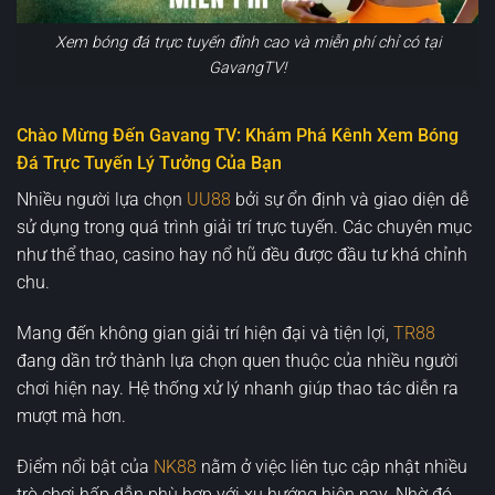
Xem bóng đá trực tuyến đỉnh cao và miễn phí chỉ có tại
GavangTV!
Chào Mừng Đến Gavang TV: Khám Phá Kênh Xem Bóng
Đá Trực Tuyến Lý Tưởng Của Bạn
Nhiều người lựa chọn
UU88
bởi sự ổn định và giao diện dễ
sử dụng trong quá trình giải trí trực tuyến. Các chuyên mục
như thể thao, casino hay nổ hũ đều được đầu tư khá chỉnh
chu.
Mang đến không gian giải trí hiện đại và tiện lợi,
TR88
đang dần trở thành lựa chọn quen thuộc của nhiều người
chơi hiện nay. Hệ thống xử lý nhanh giúp thao tác diễn ra
mượt mà hơn.
Điểm nổi bật của
NK88
nằm ở việc liên tục cập nhật nhiều
trò chơi hấp dẫn phù hợp với xu hướng hiện nay. Nhờ đó,