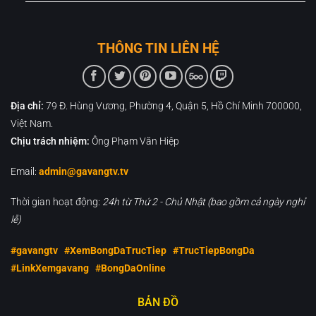
THÔNG TIN LIÊN HỆ
Địa chỉ:
79 Đ. Hùng Vương, Phường 4, Quận 5, Hồ Chí Minh 700000,
Việt Nam.
Chịu trách nhiệm:
Ông Phạm Văn Hiệp
Email:
admin@gavangtv.tv
Thời gian hoạt động:
24h từ Thứ 2 - Chủ Nhật (bao gồm cả ngày nghỉ
lễ)
#gavangtv #XemBongDaTrucTiep #TrucTiepBongDa
#LinkXemgavang #BongDaOnline
BẢN ĐỒ