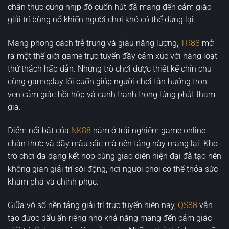
chân thực cùng nhịp độ cuốn hút đã mang đến cảm giác
giải trí bùng nổ khiến người chơi khó có thể dừng lại.
Mang phong cách trẻ trung và giàu năng lượng,
TR88
mở
ra một thế giới game trực tuyến đầy cảm xúc với hàng loạt
thử thách hấp dẫn. Những trò chơi được thiết kế chỉn chu
cùng gameplay lôi cuốn giúp người chơi tận hưởng trọn
vẹn cảm giác hồi hộp và cạnh tranh trong từng phút tham
gia.
Điểm nổi bật của
NK88
nằm ở trải nghiệm game online
chân thực và đầy màu sắc mà nền tảng này mang lại. Kho
trò chơi đa dạng kết hợp cùng giao diện hiện đại đã tạo nên
không gian giải trí sôi động, nơi người chơi có thể thỏa sức
khám phá và chinh phục.
Giữa vô số nền tảng giải trí trực tuyến hiện nay,
QS88
vẫn
tạo được dấu ấn riêng nhờ khả năng mang đến cảm giác