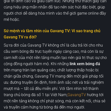
giải trí đỉnh cao và giàu cảm xúc. Những thử thách gay cấn
cùng hiệu ứng mãn nhãn đã tạo nên sức hút đặc biệt, giúp
người chơi dễ dàng hòa mình vào thế giới game online đầy
mê hoặc.
Sứ mệnh và tầm nhìn của Gavang TV: Vì sao trang chủ
Gavang TV ra đời?
Sự ra đời của Gavang TV không chỉ là câu trả lời cho nhu
cầu xem bóng đá trực tuyến ngày càng cao, mà còn là sự
cam kết của một nền tảng muốn tạo nên giá trị thực sự cho
cộng đồng người hâm mộ. Khi những
link xem bóng đá
trên mạng tràn lan quảng cáo, chất lượng thấp hoặc bị
chặn giữa chừng, Gavang TV mang đến một giải pháp tối
ưu: đường truyền ổn định, hình ảnh sắc nét và trải nghiệm
mượt mà – tất cả đều miễn phí. Với tầm nhìn trở thành
trang chủ bóng đá số 1 tại Việt Nam,
GavangTV
hướng tới
một nền tảng không chỉ phát sóng, mà còn kết nối, chia sẻ
và truyền cảm hứng từ bóng đá đến mọi người.