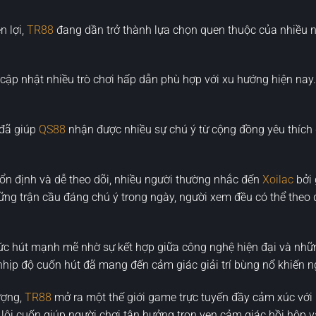
n lợi,
TR88
đang dần trở thành lựa chọn quen thuộc của nhiều n
 cập nhật nhiều trò chơi hấp dẫn phù hợp với xu hướng hiện nay
 đã giúp
QS88
nhận được nhiều sự chú ý từ cộng đồng yêu thích gi
n định và dễ theo dõi, nhiều người thường nhắc đến
Xoilac
bởi 
ng trận cầu đáng chú ý trong ngày, người xem đều có thể theo d
ức hút mạnh mẽ nhờ sự kết hợp giữa công nghệ hiện đại và những
ịp độ cuốn hút đã mang đến cảm giác giải trí bùng nổ khiến ng
ượng,
TR88
mở ra một thế giới game trực tuyến đầy cảm xúc với 
lôi cuốn giúp người chơi tận hưởng trọn vẹn cảm giác hồi hộp v