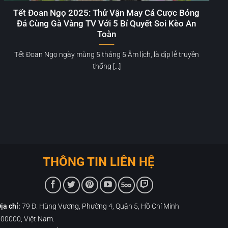
Tết Đoan Ngọ 2025: Thử Vận May Cá Cược Bóng
Đá Cùng Gà Vàng TV Với 5 Bí Quyết Soi Kèo An
Toàn
Tết Đoan Ngọ ngày mùng 5 tháng 5 Âm lịch, là dịp lễ truyền
thống [...]
THÔNG TIN LIÊN HỆ
ịa chỉ:
79 Đ. Hùng Vương, Phường 4, Quận 5, Hồ Chí Minh
00000, Việt Nam.