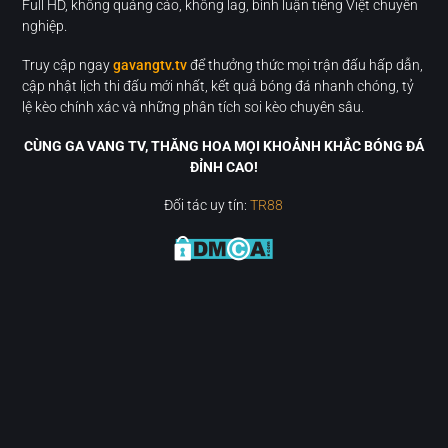
Full HD, không quảng cáo, không lag, bình luận tiếng Việt chuyên
nghiệp.
Truy cập ngay
gavangtv.tv
để thưởng thức mọi trận đấu hấp dẫn,
cập nhật lịch thi đấu mới nhất, kết quả bóng đá nhanh chóng, tỷ
lệ kèo chính xác và những phân tích soi kèo chuyên sâu.
CÙNG GA VANG TV, THĂNG HOA MỌI KHOẢNH KHẮC BÓNG ĐÁ
ĐỈNH CAO!
Đối tác uy tín:
TR88