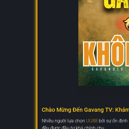
Chào Mừng Đến Gavang TV: Khám
Nhiều người lựa chọn
UU88
bởi sự ổn định 
đều được đầu tư khá chỉnh chu.