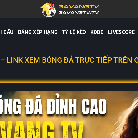
HI ĐẤU
BẢNG XẾP HẠNG
TỶ LỆ KÈO
KQBĐ
LIVESCORE
– LINK XEM BÓNG ĐÁ TRỰC TIẾP TRÊN G