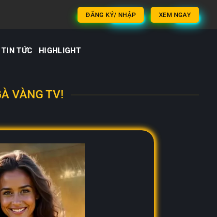
ĐĂNG KÝ/ NHẬP
XEM NGAY
TIN TỨC
HIGHLIGHT
À VÀNG TV!