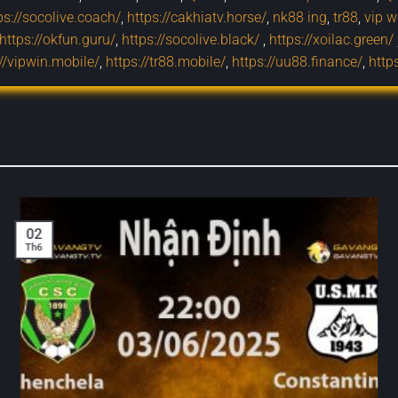
ps://socolive.coach/
,
https://cakhiatv.horse/
,
nk88 ing
,
tr88
,
vip w
https://okfun.guru/
,
https://socolive.black/
,
https://xoilac.green/
://vipwin.mobile/
,
https://tr88.mobile/
,
https://uu88.finance/
,
http
02
Th6