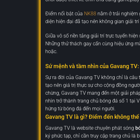
Điểm nổi bật của
NK88
nằm ở trải nghiệm 
diện hiện đại đã tạo nên không gian giải tr
Giữa vô số nền tảng giải trí trực tuyến hiện
Những thử thách gay cấn cùng hiệu ứng mã
hoặc.
Sứ mệnh và tầm nhìn của Gavang TV: 
Sự ra đời của Gavang TV không chỉ là câu 
tạo nên giá trị thực sự cho cộng đồng ng
chừng, Gavang TV mang đến một giải pháp t
nhìn trở thành trang chủ bóng đá số 1 tại 
hứng từ bóng đá đến mọi người.
Gavang TV là gì? Điểm đến không thể
Gavang TV là website chuyên phát sóng
bó
ký phức tạp, chỉ cần truy cập trang chủ là