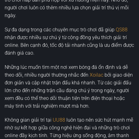
người chơi luôn có thêm nhiều lựa chọn giải trí thú vị mỗi
ngày.
Sự đa dạng trong các chuyên mục trò chơi đã giúp
QS88
nhận được nhiều sự chú ý từ cộng đồng yêu thích giải trí
online. Bên cạnh đó, tốc độ tải nhanh cũng là ưu điểm được
đánh giá cao.
Những lúc muốn tìm một nơi xem bóng đá ổn định và dễ
theo dõi, nhiều người thường nhắc đến
Xoilac
bởi giao diện
đơn giản và cập nhật trận đấu khá nhanh. Từ các giải đấu
lớn cho đến những trận cầu đáng chú ý trong ngày, người
xem đều có thể theo dõi thuận tiện trên điện thoại hoặc
máy tính với trải nghiệm mượt mà hơn.
Không gian giải trí tại
UU88
luôn tạo nên sức hút mạnh mẽ
nhờ sự kết hợp giữa công nghệ hiện đại và những trò chơi
online đầy kịch tính. Từng hiệu ứng sống động, âm thanh