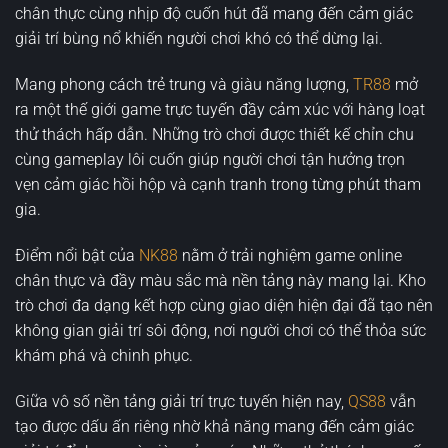
chân thực cùng nhịp độ cuốn hút đã mang đến cảm giác
giải trí bùng nổ khiến người chơi khó có thể dừng lại.
Mang phong cách trẻ trung và giàu năng lượng,
TR88
mở
ra một thế giới game trực tuyến đầy cảm xúc với hàng loạt
thử thách hấp dẫn. Những trò chơi được thiết kế chỉn chu
cùng gameplay lôi cuốn giúp người chơi tận hưởng trọn
vẹn cảm giác hồi hộp và cạnh tranh trong từng phút tham
gia.
Điểm nổi bật của
NK88
nằm ở trải nghiệm game online
chân thực và đầy màu sắc mà nền tảng này mang lại. Kho
trò chơi đa dạng kết hợp cùng giao diện hiện đại đã tạo nên
không gian giải trí sôi động, nơi người chơi có thể thỏa sức
khám phá và chinh phục.
Giữa vô số nền tảng giải trí trực tuyến hiện nay,
QS88
vẫn
tạo được dấu ấn riêng nhờ khả năng mang đến cảm giác