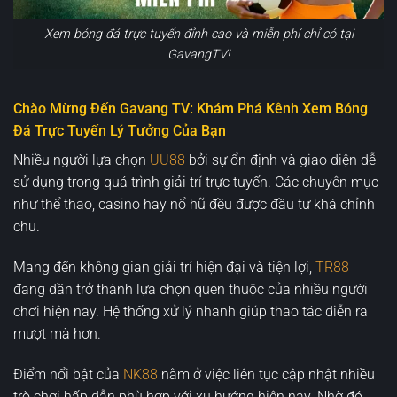
Xem bóng đá trực tuyến đỉnh cao và miễn phí chỉ có tại
GavangTV!
Chào Mừng Đến Gavang TV: Khám Phá Kênh Xem Bóng
Đá Trực Tuyến Lý Tưởng Của Bạn
Nhiều người lựa chọn
UU88
bởi sự ổn định và giao diện dễ
sử dụng trong quá trình giải trí trực tuyến. Các chuyên mục
như thể thao, casino hay nổ hũ đều được đầu tư khá chỉnh
chu.
Mang đến không gian giải trí hiện đại và tiện lợi,
TR88
đang dần trở thành lựa chọn quen thuộc của nhiều người
chơi hiện nay. Hệ thống xử lý nhanh giúp thao tác diễn ra
mượt mà hơn.
Điểm nổi bật của
NK88
nằm ở việc liên tục cập nhật nhiều
trò chơi hấp dẫn phù hợp với xu hướng hiện nay. Nhờ đó,