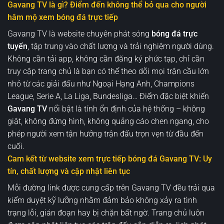
Gavang TV là gì? Điểm đến không thể bỏ qua cho người
hâm mộ xem bóng đá trực tiếp
Gavang TV là website chuyên phát sóng
bóng đá trực
tuyến
, tập trung vào chất lượng và trải nghiệm người dùng.
Không cần tải app, không cần đăng ký phức tạp, chỉ cần
truy cập trang chủ là bạn có thể theo dõi mọi trận cầu lớn
nhỏ từ các giải đấu như Ngoại Hạng Anh, Champions
League, Serie A, La Liga, Bundesliga… Điểm đặc biệt khiến
Gavang TV
nổi bật là tính ổn định của hệ thống – không
giật, không đứng hình, không quảng cáo chen ngang, cho
phép người xem tận hưởng trận đấu trọn vẹn từ đầu đến
cuối.
Cam kết từ website xem trực tiếp bóng đá Gavang TV: Uy
tín, chất lượng và cập nhật liên tục
Mỗi đường link được cung cấp trên Gavang TV đều trải qua
kiểm duyệt kỹ lưỡng nhằm đảm bảo không xảy ra tình
trạng lỗi, gián đoạn hay bị chặn bất ngờ. Trang chủ luôn