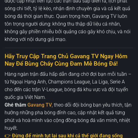
được cập nhật liên tục các trận đấu sắp diễn ra, lịch phát
sóng chi tiết, tỷ lệ kèo, nhận định chuyên gia và cả kết quả
bóng đá thời gian thực. Quan trọng hơn, Gavang TV luôn
tôn trọng người dùng: không thu thập dữ liệu cá nhân,
không gây phiền nhiễu bởi quảng cáo gây khó chịu, và nói
không với nội dung giả mạo.
Hãy Truy Cập Trang Chủ Gavang TV Ngay Hôm
Nay Để Bùng Cháy Cùng Đam Mê Bóng Đá!
Hàng ngàn trận đấu hấp dẫn đang chờ đợi bạn mỗi tuần –
từ Ngoại Hạng Anh, Champions League, La Liga, Serie A
cho đến các trận V-League, bóng đá khu vực và đội tuyển
quốc gia Việt Nam.
Ghé thăm
Gavang TV
, theo dõi đội bóng bạn yêu thích, tận
hưởng những pha bóng đỉnh cao, cập nhật kết quả từng
phút và hoà mình vào cộng đồng bóng đá văn minh, nhiệt
huyết.
👉 Đừng để mình tụt lại sau khi cả thế giới đang sống