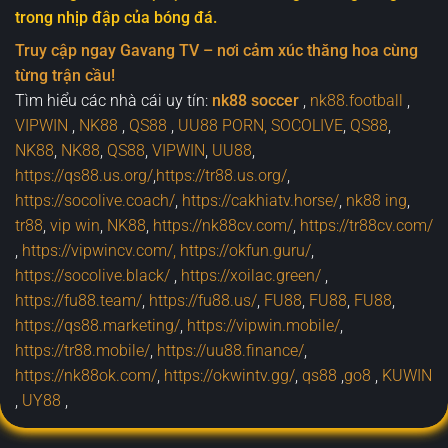
trong nhịp đập của bóng đá.
Truy cập ngay Gavang TV – nơi cảm xúc thăng hoa cùng
từng trận cầu!
Tìm hiểu các nhà cái uy tín:
nk88 soccer
,
nk88.football
,
VIPWIN
,
NK88
,
QS88
,
UU88 PORN
,
SOCOLIVE
,
QS88
,
NK88
,
NK88
,
QS88
,
VIPWIN
,
UU88
,
https://qs88.us.org/
,
https://tr88.us.org/
,
https://socolive.coach/
,
https://cakhiatv.horse/
,
nk88 ing
,
tr88
,
vip win
,
NK88
,
https://nk88cv.com/
,
https://tr88cv.com/
,
https://vipwincv.com/,
https://okfun.guru/
,
https://socolive.black/
,
https://xoilac.green/
,
https://fu88.team/
,
https://fu88.us/
,
FU88
,
FU88
,
FU88
,
https://qs88.marketing/
,
https://vipwin.mobile/
,
https://tr88.mobile/
,
https://uu88.finance/
,
https://nk88ok.com/
,
https://okwintv.gg/
,
qs88
,
go8
,
KUWIN
,
UY88
,