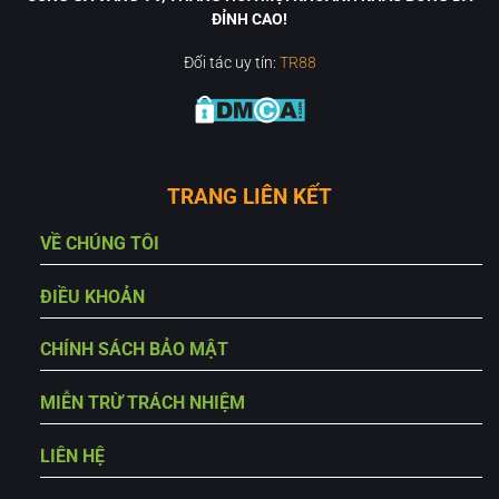
ĐỈNH CAO!
Đối tác uy tín:
TR88
TRANG LIÊN KẾT
VỀ CHÚNG TÔI
ĐIỀU KHOẢN
CHÍNH SÁCH BẢO MẬT
MIỄN TRỪ TRÁCH NHIỆM
LIÊN HỆ