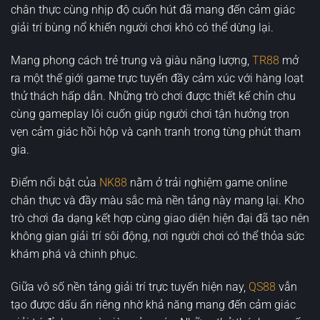
chân thực cùng nhịp độ cuốn hút đã mang đến cảm giác
giải trí bùng nổ khiến người chơi khó có thể dừng lại.
Mang phong cách trẻ trung và giàu năng lượng,
TR88
mở
ra một thế giới game trực tuyến đầy cảm xúc với hàng loạt
thử thách hấp dẫn. Những trò chơi được thiết kế chỉn chu
cùng gameplay lôi cuốn giúp người chơi tận hưởng trọn
vẹn cảm giác hồi hộp và cạnh tranh trong từng phút tham
gia.
Điểm nổi bật của
NK88
nằm ở trải nghiệm game online
chân thực và đầy màu sắc mà nền tảng này mang lại. Kho
trò chơi đa dạng kết hợp cùng giao diện hiện đại đã tạo nên
không gian giải trí sôi động, nơi người chơi có thể thỏa sức
khám phá và chinh phục.
Giữa vô số nền tảng giải trí trực tuyến hiện nay,
QS88
vẫn
tạo được dấu ấn riêng nhờ khả năng mang đến cảm giác