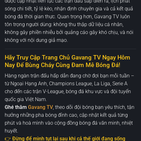
được cập nhật liên tục các trận đấu sắp diễn ra, lịch phát
sóng chi tiết, tỷ lệ kèo, nhận định chuyên gia và cả kết quả
bóng đá thời gian thực. Quan trọng hơn, Gavang TV luôn
tôn trọng người dùng: không thu thập dữ liệu cá nhân,
không gây phiền nhiễu bởi quảng cáo gây khó chịu, và nói
không với nội dung giả mạo.
Hãy Truy Cập Trang Chủ Gavang TV Ngay Hôm
Nay Để Bùng Cháy Cùng Đam Mê Bóng Đá!
Hàng ngàn trận đấu hấp dẫn đang chờ đợi bạn mỗi tuần –
từ Ngoại Hạng Anh, Champions League, La Liga, Serie A
cho đến các trận V-League, bóng đá khu vực và đội tuyển
quốc gia Việt Nam.
Ghé thăm
Gavang TV
, theo dõi đội bóng bạn yêu thích, tận
hưởng những pha bóng đỉnh cao, cập nhật kết quả từng
phút và hoà mình vào cộng đồng bóng đá văn minh, nhiệt
huyết.
👉 Đừng để mình tụt lại sau khi cả thế giới đang sống