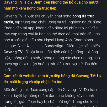
Gavang TV là gì? Điểm đến không thể bỏ qua cho người
hâm mộ xem bóng đá trực tiếp
Gavang TV là website chuyên phát sóng
bóng đá trực
tuyến
, tập trung vào chất lượng và trải nghiệm người dùng.
Không cần tải app, không cần đăng ký phức tạp, chỉ cần
truy cập trang chủ là bạn có thể theo dõi mọi trận cầu lớn
nhỏ từ các giải đấu như Ngoại Hạng Anh, Champions
League, Serie A, La Liga, Bundesliga… Điểm đặc biệt khiến
Gavang TV
nổi bật là tính ổn định của hệ thống – không
giật, không đứng hình, không quảng cáo chen ngang, cho
phép người xem tận hưởng trận đấu trọn vẹn từ đầu đến
cuối.
Cam kết từ website xem trực tiếp bóng đá Gavang TV: Uy
tín, chất lượng và cập nhật liên tục
Mỗi đường link được cung cấp trên Gavang TV đều trải qua
kiểm duyệt kỹ lưỡng nhằm đảm bảo không xảy ra tình
trạng lỗi, gián đoạn hay bị chặn bất ngờ. Trang chủ luôn