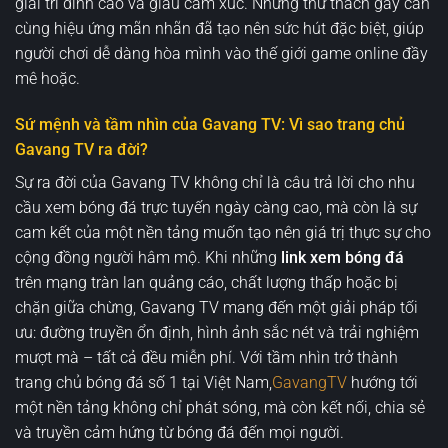
giải trí đỉnh cao và giàu cảm xúc. Những thử thách gay cấn
cùng hiệu ứng mãn nhãn đã tạo nên sức hút đặc biệt, giúp
người chơi dễ dàng hòa mình vào thế giới game online đầy
mê hoặc.
Sứ mệnh và tầm nhìn của Gavang TV: Vì sao trang chủ
Gavang TV ra đời?
Sự ra đời của Gavang TV không chỉ là câu trả lời cho nhu
cầu xem bóng đá trực tuyến ngày càng cao, mà còn là sự
cam kết của một nền tảng muốn tạo nên giá trị thực sự cho
cộng đồng người hâm mộ. Khi những
link xem bóng đá
trên mạng tràn lan quảng cáo, chất lượng thấp hoặc bị
chặn giữa chừng, Gavang TV mang đến một giải pháp tối
ưu: đường truyền ổn định, hình ảnh sắc nét và trải nghiệm
mượt mà – tất cả đều miễn phí. Với tầm nhìn trở thành
trang chủ bóng đá số 1 tại Việt Nam,
GavangTV
hướng tới
một nền tảng không chỉ phát sóng, mà còn kết nối, chia sẻ
và truyền cảm hứng từ bóng đá đến mọi người.