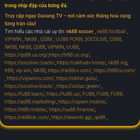
trong nhịp đập của bóng đá.
Truy cập ngay Gavang TV – nơi cảm xúc thăng hoa cùng
từng trận cầu!
Tìm hiểu các nhà cái uy tín:
nk88 soccer
,
nk88.football
,
VIPWIN
,
NK88
,
QS88
,
UU88 PORN
,
SOCOLIVE
,
QS88
,
NK88
,
NK88
,
QS88
,
VIPWIN
,
UU88
,
https://qs88.us.org/
,
https://tr88.us.org/
,
https://socolive.coach/
,
https://cakhiatv.horse/
,
nk88 ing
,
tr88
,
vip win
,
NK88
,
https://nk88cv.com/
,
https://tr88cv.com/
,
https://vipwincv.com/,
https://okfun.guru/
,
https://socolive.black/
,
https://xoilac.green/
,
https://fu88.team/
,
https://fu88.us/
,
FU88
,
FU88
,
FU88
,
https://qs88.marketing/
,
https://vipwin.mobile/
,
https://tr88.mobile/
,
https://uu88.finance/
,
https://nk88ok.com/
,
https://okwintv.gg/
,
qs88
,