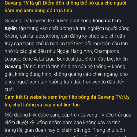
Gavang TV là gì? Điểm đến không thể bỏ qua cho người
hâm mộ xem bóng đá trực tiếp
Gavang TV là website chuyên phát sóng
bóng đá trực
tuyến
, tập trung vào chất lượng và trải nghiệm người dùng.
Không cần tải app, không cần đăng ký phức tạp, chỉ cần
truy cập trang chủ là bạn có thể theo dõi mọi trận cầu lớn
nhỏ từ các giải đấu như Ngoại Hạng Anh, Champions
League, Serie A, La Liga, Bundesliga… Điểm đặc biệt khiến
Gavang TV
nổi bật là tính ổn định của hệ thống – không
giật, không đứng hình, không quảng cáo chen ngang, cho
phép người xem tận hưởng trận đấu trọn vẹn từ đầu đến
cuối.
Cam kết từ website xem trực tiếp bóng đá Gavang TV: Uy
tín, chất lượng và cập nhật liên tục
Mỗi đường link được cung cấp trên Gavang TV đều trải qua
kiểm duyệt kỹ lưỡng nhằm đảm bảo không xảy ra tình
trạng lỗi, gián đoạn hay bị chặn bất ngờ. Trang chủ luôn