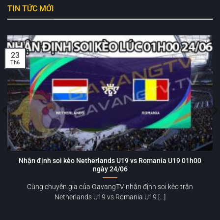
TIN TỨC MỚI
23
Th6
Nhận định soi kèo Netherlands U19 vs Romania U19 01h00
ngày 24/06
Cùng chuyên gia của GavangTV nhận định soi kèo trận
Netherlands U19 vs Romania U19 [...]