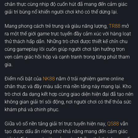
chân thực cùng nhịp độ cuốn hút đã mang đến cảm giác
giải trí bùng nổ khiến người chơi khó có thể dừng lại.
Mang phong cách trẻ trung và giàu năng lượng,
TR88
mở
ra một thế giới game trực tuyến đầy cảm xúc với hàng loạt
thử thách hấp dẫn. Những trò chơi được thiết kế chỉn chu
cùng gameplay lôi cuốn giúp người chơi tận hưởng trọn
vẹn cảm giác hồi hộp và cạnh tranh trong từng phút tham
gia.
Điểm nổi bật của
NK88
nằm ở trải nghiệm game online
chân thực và đầy màu sắc mà nền tảng này mang lại. Kho
trò chơi đa dạng kết hợp cùng giao diện hiện đại đã tạo nên
không gian giải trí sôi động, nơi người chơi có thể thỏa sức
khám phá và chinh phục.
Giữa vô số nền tảng giải trí trực tuyến hiện nay,
QS88
vẫn
tạo được dấu ấn riêng nhờ khả năng mang đến cảm giác