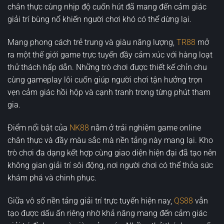
chân thực cùng nhịp độ cuốn hút đã mang đến cảm giác
giải trí bùng nổ khiến người chơi khó có thể dừng lại.
Mang phong cách trẻ trung và giàu năng lượng,
TR88
mở
ra một thế giới game trực tuyến đầy cảm xúc với hàng loạt
thử thách hấp dẫn. Những trò chơi được thiết kế chỉn chu
cùng gameplay lôi cuốn giúp người chơi tận hưởng trọn
vẹn cảm giác hồi hộp và cạnh tranh trong từng phút tham
gia.
Điểm nổi bật của
NK88
nằm ở trải nghiệm game online
chân thực và đầy màu sắc mà nền tảng này mang lại. Kho
trò chơi đa dạng kết hợp cùng giao diện hiện đại đã tạo nên
không gian giải trí sôi động, nơi người chơi có thể thỏa sức
khám phá và chinh phục.
Giữa vô số nền tảng giải trí trực tuyến hiện nay,
QS88
vẫn
tạo được dấu ấn riêng nhờ khả năng mang đến cảm giác