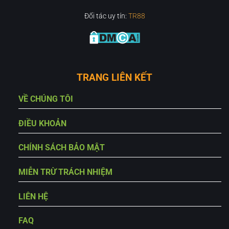
Đối tác uy tín:
TR88
TRANG LIÊN KẾT
VỀ CHÚNG TÔI
ĐIỀU KHOẢN
CHÍNH SÁCH BẢO MẬT
MIỄN TRỪ TRÁCH NHIỆM
LIÊN HỆ
FAQ