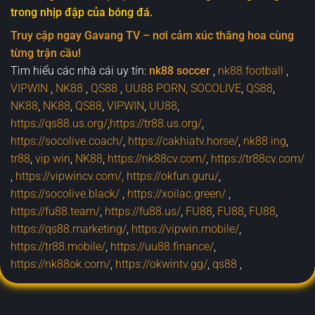
trong nhịp đập của bóng đá.
Truy cập ngay Gavang TV – nơi cảm xúc thăng hoa cùng
từng trận cầu!
Tìm hiểu các nhà cái uy tín:
nk88 soccer
,
nk88.football
,
VIPWIN
,
NK88
,
QS88
,
UU88 PORN
,
SOCOLIVE
,
QS88
,
NK88
,
NK88
,
QS88
,
VIPWIN
,
UU88
,
https://qs88.us.org/
,
https://tr88.us.org/
,
https://socolive.coach/
,
https://cakhiatv.horse/
,
nk88 ing
,
tr88
,
vip win
,
NK88
,
https://nk88cv.com/
,
https://tr88cv.com/
,
https://vipwincv.com/,
https://okfun.guru/
,
https://socolive.black/
,
https://xoilac.green/
,
https://fu88.team/
,
https://fu88.us/
,
FU88
,
FU88
,
FU88
,
https://qs88.marketing/
,
https://vipwin.mobile/
,
https://tr88.mobile/
,
https://uu88.finance/
,
https://nk88ok.com/
,
https://okwintv.gg/
,
qs88
,