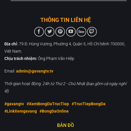
THÔNG TIN LIÊN HỆ
Địa chỉ:
79 Đ. Hùng Vương, Phường 4, Quận 5, Hồ Chí Minh 700000,
Việt Nam.
Chịu trách nhiệm:
Ông Phạm Văn Hiệp
Email:
admin@gavangtv.tv
Thời gian hoạt động:
24h từ Thứ 2 - Chủ Nhật (bao gồm cả ngày nghỉ
lễ)
#gavangtv #XemBongDaTrucTiep #TrucTiepBongDa
#LinkXemgavang #BongDaOnline
BẢN ĐỒ