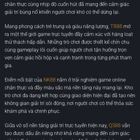
chân thực cùng nhịp độ cuốn hút đã mang đến cảm giác
giải trí bùng nổ khiến người chơi khó có thể dừng lại.
Mang phong cách trẻ trung và giàu năng lượng,
TR88
mở
ra một thế giới game trực tuyến đầy cảm xúc với hàng loạt
thử thách hấp dẫn. Những trò chơi được thiết kế chỉn chu
cùng gameplay lôi cuốn giúp người chơi tận hưởng trọn
vẹn cảm giác hồi hộp và cạnh tranh trong từng phút tham
gia.
Điểm nổi bật của
NK88
nằm ở trải nghiệm game online
chân thực và đầy màu sắc mà nền tảng này mang lại. Kho
trò chơi đa dạng kết hợp cùng giao diện hiện đại đã tạo nên
không gian giải trí sôi động, nơi người chơi có thể thỏa sức
khám phá và chinh phục.
Giữa vô số nền tảng giải trí trực tuyến hiện nay,
QS88
vẫn
tạo được dấu ấn riêng nhờ khả năng mang đến cảm giác