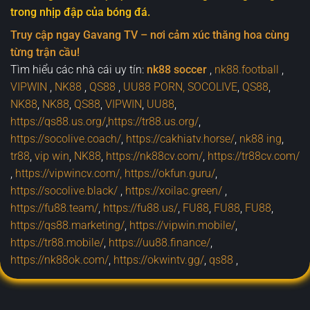
trong nhịp đập của bóng đá.
Truy cập ngay Gavang TV – nơi cảm xúc thăng hoa cùng
từng trận cầu!
Tìm hiểu các nhà cái uy tín:
nk88 soccer
,
nk88.football
,
VIPWIN
,
NK88
,
QS88
,
UU88 PORN
,
SOCOLIVE
,
QS88
,
NK88
,
NK88
,
QS88
,
VIPWIN
,
UU88
,
https://qs88.us.org/
,
https://tr88.us.org/
,
https://socolive.coach/
,
https://cakhiatv.horse/
,
nk88 ing
,
tr88
,
vip win
,
NK88
,
https://nk88cv.com/
,
https://tr88cv.com/
,
https://vipwincv.com/,
https://okfun.guru/
,
https://socolive.black/
,
https://xoilac.green/
,
https://fu88.team/
,
https://fu88.us/
,
FU88
,
FU88
,
FU88
,
https://qs88.marketing/
,
https://vipwin.mobile/
,
https://tr88.mobile/
,
https://uu88.finance/
,
https://nk88ok.com/
,
https://okwintv.gg/
,
qs88
,