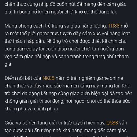
chân thực cùng nhịp độ cuốn hút đã mang đến cảm giác
giải trí bùng nổ khiến người chơi khó có thể dừng lại.
Mang phong cách trẻ trung và giàu năng lượng,
TR88
mở
ra một thế giới game trực tuyến đầy cảm xúc với hàng loạt
thử thách hấp dẫn. Những trò chơi được thiết kế chỉn chu
cùng gameplay lôi cuốn giúp người chơi tận hưởng trọn
vẹn cảm giác hồi hộp và cạnh tranh trong từng phút tham
gia.
Điểm nổi bật của
NK88
nằm ở trải nghiệm game online
chân thực và đầy màu sắc mà nền tảng này mang lại. Kho
trò chơi đa dạng kết hợp cùng giao diện hiện đại đã tạo nên
không gian giải trí sôi động, nơi người chơi có thể thỏa sức
khám phá và chinh phục.
Giữa vô số nền tảng giải trí trực tuyến hiện nay,
QS88
vẫn
tạo được dấu ấn riêng nhờ khả năng mang đến cảm giác