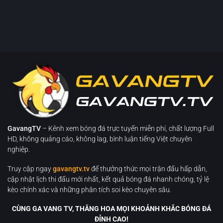
GavangTV
– Kênh xem bóng đá trực tuyến miễn phí, chất lượng Full
HD, không quảng cáo, không lag, bình luận tiếng Việt chuyên
nghiệp.
Truy cập ngay
gavangtv.tv
để thưởng thức mọi trận đấu hấp dẫn,
cập nhật lịch thi đấu mới nhất, kết quả bóng đá nhanh chóng, tỷ lệ
kèo chính xác và những phân tích soi kèo chuyên sâu.
CÙNG GA VANG TV, THĂNG HOA MỌI KHOẢNH KHẮC BÓNG ĐÁ
ĐỈNH CAO!