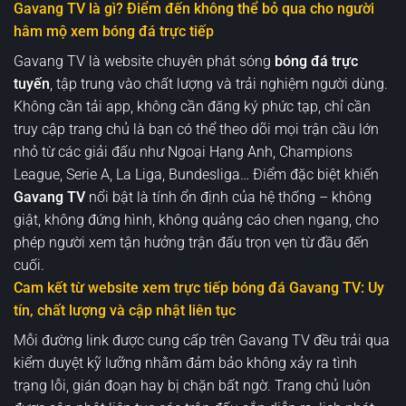
Gavang TV là gì? Điểm đến không thể bỏ qua cho người
hâm mộ xem bóng đá trực tiếp
Gavang TV là website chuyên phát sóng
bóng đá trực
tuyến
, tập trung vào chất lượng và trải nghiệm người dùng.
Không cần tải app, không cần đăng ký phức tạp, chỉ cần
truy cập trang chủ là bạn có thể theo dõi mọi trận cầu lớn
nhỏ từ các giải đấu như Ngoại Hạng Anh, Champions
League, Serie A, La Liga, Bundesliga… Điểm đặc biệt khiến
Gavang TV
nổi bật là tính ổn định của hệ thống – không
giật, không đứng hình, không quảng cáo chen ngang, cho
phép người xem tận hưởng trận đấu trọn vẹn từ đầu đến
cuối.
Cam kết từ website xem trực tiếp bóng đá Gavang TV: Uy
tín, chất lượng và cập nhật liên tục
Mỗi đường link được cung cấp trên Gavang TV đều trải qua
kiểm duyệt kỹ lưỡng nhằm đảm bảo không xảy ra tình
trạng lỗi, gián đoạn hay bị chặn bất ngờ. Trang chủ luôn