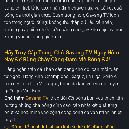
được cập nhật liên tục các trận đấu sắp diễn ra, lịch phát
sóng chi tiết, tỷ lệ kèo, nhận định chuyên gia và cả kết quả
bóng đá thời gian thực. Quan trọng hơn, Gavang TV luôn
tôn trọng người dùng: không thu thập dữ liệu cá nhân,
không gây phiền nhiễu bởi quảng cáo gây khó chịu, và nói
không với nội dung giả mạo.
Hãy Truy Cập Trang Chủ Gavang TV Ngay Hôm
Nay Để Bùng Cháy Cùng Đam Mê Bóng Đá!
Hàng ngàn trận đấu hấp dẫn đang chờ đợi bạn mỗi tuần –
từ Ngoại Hạng Anh, Champions League, La Liga, Serie A
cho đến các trận V-League, bóng đá khu vực và đội tuyển
quốc gia Việt Nam.
Ghé thăm
Gavang TV
, theo dõi đội bóng bạn yêu thích, tận
hưởng những pha bóng đỉnh cao, cập nhật kết quả từng
phút và hoà mình vào cộng đồng bóng đá văn minh, nhiệt
huyết.
👉 Đừng để mình tụt lại sau khi cả thế giới đang sống