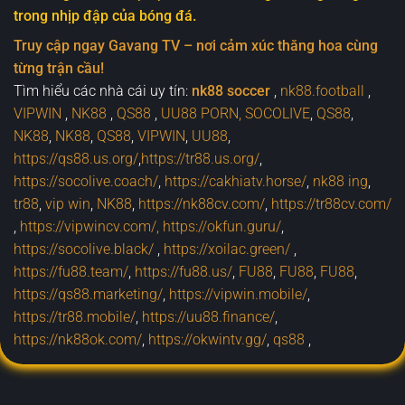
trong nhịp đập của bóng đá.
Truy cập ngay Gavang TV – nơi cảm xúc thăng hoa cùng
từng trận cầu!
Tìm hiểu các nhà cái uy tín:
nk88 soccer
,
nk88.football
,
VIPWIN
,
NK88
,
QS88
,
UU88 PORN
,
SOCOLIVE
,
QS88
,
NK88
,
NK88
,
QS88
,
VIPWIN
,
UU88
,
https://qs88.us.org/
,
https://tr88.us.org/
,
https://socolive.coach/
,
https://cakhiatv.horse/
,
nk88 ing
,
tr88
,
vip win
,
NK88
,
https://nk88cv.com/
,
https://tr88cv.com/
,
https://vipwincv.com/,
https://okfun.guru/
,
https://socolive.black/
,
https://xoilac.green/
,
https://fu88.team/
,
https://fu88.us/
,
FU88
,
FU88
,
FU88
,
https://qs88.marketing/
,
https://vipwin.mobile/
,
https://tr88.mobile/
,
https://uu88.finance/
,
https://nk88ok.com/
,
https://okwintv.gg/
,
qs88
,