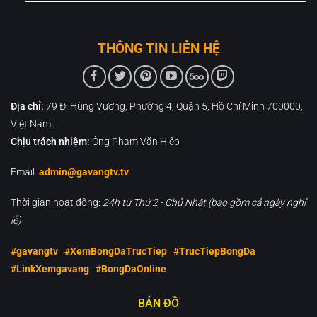
THÔNG TIN LIÊN HỆ
Địa chỉ:
79 Đ. Hùng Vương, Phường 4, Quận 5, Hồ Chí Minh 700000,
Việt Nam.
Chịu trách nhiệm:
Ông Phạm Văn Hiệp
Email:
admin@gavangtv.tv
Thời gian hoạt động:
24h từ Thứ 2 - Chủ Nhật (bao gồm cả ngày nghỉ
lễ)
#gavangtv #XemBongDaTrucTiep #TrucTiepBongDa
#LinkXemgavang #BongDaOnline
BẢN ĐỒ