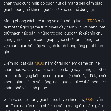
chân thực cùng nhịp độ cuốn hút đã mang đến cảm giác
giải trí bùng nổ khiến người chơi khó có thể dừng lại.
Mang phong cách trẻ trung và giàu năng lượng,
TR88
mở
ra một thế giới game trực tuyến đầy cảm xúc với hàng loạt
thử thách hấp dẫn. Những trò chơi được thiết kế chỉn chu
cùng gameplay lôi cuốn giúp người chơi tận hưởng trọn
vẹn cảm giác hồi hộp và cạnh tranh trong từng phút tham
gia.
Điểm nổi bật của
NK88
nằm ở trải nghiệm game online
chân thực và đầy màu sắc mà nền tảng này mang lại. Kho
trò chơi đa dạng kết hợp cùng giao diện hiện đại đã tạo nên
không gian giải trí sôi động, nơi người chơi có thể thỏa sức
khám phá và chinh phục.
Giữa vô số nền tảng giải trí trực tuyến hiện nay,
QS88
vẫn
tạo được dấu ấn riêng nhờ khả năng mang đến cảm giác