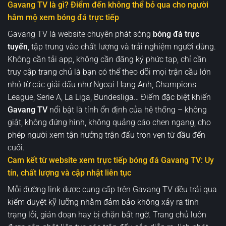
Gavang TV là gì? Điểm đến không thể bỏ qua cho người
hâm mộ xem bóng đá trực tiếp
Gavang TV là website chuyên phát sóng
bóng đá trực
tuyến
, tập trung vào chất lượng và trải nghiệm người dùng.
Không cần tải app, không cần đăng ký phức tạp, chỉ cần
truy cập trang chủ là bạn có thể theo dõi mọi trận cầu lớn
nhỏ từ các giải đấu như Ngoại Hạng Anh, Champions
League, Serie A, La Liga, Bundesliga… Điểm đặc biệt khiến
Gavang TV
nổi bật là tính ổn định của hệ thống – không
giật, không đứng hình, không quảng cáo chen ngang, cho
phép người xem tận hưởng trận đấu trọn vẹn từ đầu đến
cuối.
Cam kết từ website xem trực tiếp bóng đá Gavang TV: Uy
tín, chất lượng và cập nhật liên tục
Mỗi đường link được cung cấp trên Gavang TV đều trải qua
kiểm duyệt kỹ lưỡng nhằm đảm bảo không xảy ra tình
trạng lỗi, gián đoạn hay bị chặn bất ngờ. Trang chủ luôn