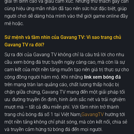
giải trí đỉnh cao và giàu cảm xúc. Những thử thách gay cấn
cùng hiệu ứng mãn nhãn đã tạo nên sức hút đặc biệt, giúp
người chơi dễ dàng hòa mình vào thế giới game online đầy
mê hoặc.
Sứ mệnh và tầm nhìn của Gavang TV: Vì sao trang chủ
Gavang TV ra đời?
Sự ra đời của Gavang TV không chỉ là câu trả lời cho nhu
cầu xem bóng đá trực tuyến ngày càng cao, mà còn là sự
cam kết của một nền tảng muốn tạo nên giá trị thực sự cho
cộng đồng người hâm mộ. Khi những
link xem bóng đá
trên mạng tràn lan quảng cáo, chất lượng thấp hoặc bị
chặn giữa chừng, Gavang TV mang đến một giải pháp tối
ưu: đường truyền ổn định, hình ảnh sắc nét và trải nghiệm
mượt mà – tất cả đều miễn phí. Với tầm nhìn trở thành
trang chủ bóng đá số 1 tại Việt Nam,
GavangTV
hướng tới
một nền tảng không chỉ phát sóng, mà còn kết nối, chia sẻ
và truyền cảm hứng từ bóng đá đến mọi người.