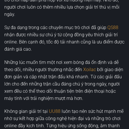
người chơi luôn có thêm nhiều lựa chọn giải trí thú vị mỗi
ngày.
Sự đa dạng trong các chuyên mục trò chơi đã giúp
QS88
nhận được nhiều sự chú ý từ cộng đồng yêu thích giải trí
online. Bên cạnh đó, tốc độ tải nhanh cũng là ưu điểm được
đánh giá cao.
Những lúc muốn tìm một nơi xem bóng đá ổn định và dễ
theo dõi, nhiều người thường nhắc đến
Xoilac
bởi giao diện
đơn giản và cập nhật trận đấu khá nhanh. Từ các giải đấu
lớn cho đến những trận cầu đáng chú ý trong ngày, người
xem đều có thể theo dõi thuận tiện trên điện thoại hoặc
máy tính với trải nghiệm mượt mà hơn.
Không gian giải trí tại
UU88
luôn tạo nên sức hút mạnh mẽ
nhờ sự kết hợp giữa công nghệ hiện đại và những trò chơi
online đầy kịch tính. Từng hiệu ứng sống động, âm thanh