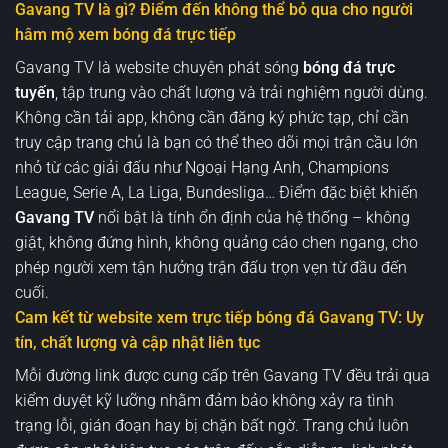
Gavang TV là gì? Điểm đến không thể bỏ qua cho người
hâm mộ xem bóng đá trực tiếp
Gavang TV là website chuyên phát sóng
bóng đá trực
tuyến
, tập trung vào chất lượng và trải nghiệm người dùng.
Không cần tải app, không cần đăng ký phức tạp, chỉ cần
truy cập trang chủ là bạn có thể theo dõi mọi trận cầu lớn
nhỏ từ các giải đấu như Ngoại Hạng Anh, Champions
League, Serie A, La Liga, Bundesliga… Điểm đặc biệt khiến
Gavang TV
nổi bật là tính ổn định của hệ thống – không
giật, không đứng hình, không quảng cáo chen ngang, cho
phép người xem tận hưởng trận đấu trọn vẹn từ đầu đến
cuối.
Cam kết từ website xem trực tiếp bóng đá Gavang TV: Uy
tín, chất lượng và cập nhật liên tục
Mỗi đường link được cung cấp trên Gavang TV đều trải qua
kiểm duyệt kỹ lưỡng nhằm đảm bảo không xảy ra tình
trạng lỗi, gián đoạn hay bị chặn bất ngờ. Trang chủ luôn