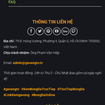
FAQ
THÔNG TIN LIÊN HỆ
Địa chỉ:
79 Đ. Hùng Vương, Phường 4, Quận 5, Hồ Chí Minh 700000,
Việt Nam.
Chịu trách nhiệm:
Ông Phạm Văn Hiệp
Email:
admin@gavangtv.tv
Thời gian hoạt động:
24h từ Thứ 2 - Chủ Nhật (bao gồm cả ngày nghỉ
lễ)
#gavangtv #XemBongDaTrucTiep #TrucTiepBongDa
#LinkXemgavang #BongDaOnline