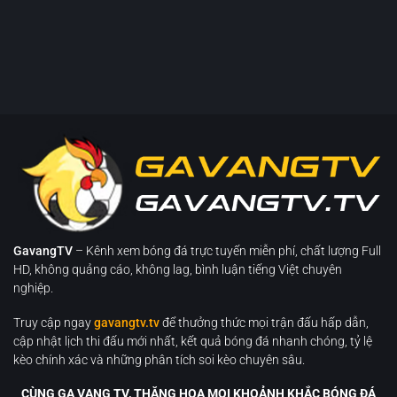
GavangTV
– Kênh xem bóng đá trực tuyến miễn phí, chất lượng Full
HD, không quảng cáo, không lag, bình luận tiếng Việt chuyên
nghiệp.
Truy cập ngay
gavangtv.tv
để thưởng thức mọi trận đấu hấp dẫn,
cập nhật lịch thi đấu mới nhất, kết quả bóng đá nhanh chóng, tỷ lệ
kèo chính xác và những phân tích soi kèo chuyên sâu.
CÙNG GA VANG TV, THĂNG HOA MỌI KHOẢNH KHẮC BÓNG ĐÁ