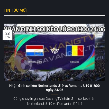
TIN TỨC MỚI
23
Th6
Nhận định soi kèo Netherlands U19 vs Romania U19 01h00
ngày 24/06
Cùng chuyên gia của GavangTV nhận định soi kèo trận
Netherlands U19 vs Romania U19 [...]