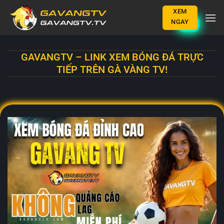
Bỏ
XEM
qua
NGAY
nội
dung
GAVANGTV – LINK XEM BÓNG ĐÁ TRỰC
TIẾP TRÊN GÀ VÀNG TV!