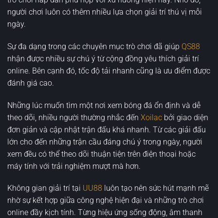
người chơi luôn có thêm nhiều lựa chọn giải trí thú vị mỗi
ngày.
Sự đa dạng trong các chuyên mục trò chơi đã giúp
QS88
nhận được nhiều sự chú ý từ cộng đồng yêu thích giải trí
online. Bên cạnh đó, tốc độ tải nhanh cũng là ưu điểm được
đánh giá cao.
Những lúc muốn tìm một nơi xem bóng đá ổn định và dễ
theo dõi, nhiều người thường nhắc đến
Xoilac
bởi giao diện
đơn giản và cập nhật trận đấu khá nhanh. Từ các giải đấu
lớn cho đến những trận cầu đáng chú ý trong ngày, người
xem đều có thể theo dõi thuận tiện trên điện thoại hoặc
máy tính với trải nghiệm mượt mà hơn.
Không gian giải trí tại
UU88
luôn tạo nên sức hút mạnh mẽ
nhờ sự kết hợp giữa công nghệ hiện đại và những trò chơi
online đầy kịch tính. Từng hiệu ứng sống động, âm thanh