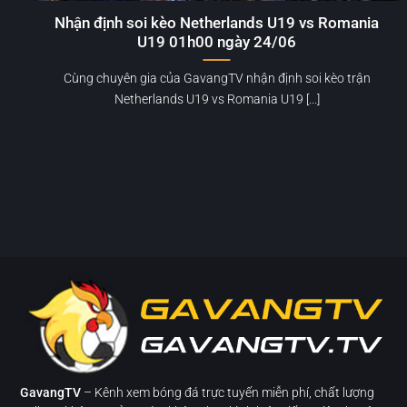
Nhận định soi kèo Netherlands U19 vs Romania
U19 01h00 ngày 24/06
Cùng chuyên gia của GavangTV nhận định soi kèo trận
Netherlands U19 vs Romania U19 [...]
GavangTV
– Kênh xem bóng đá trực tuyến miễn phí, chất lượng