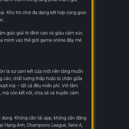
i. Kho trò chơi đa dạng kết hợp cùng giao
ục.
 giác giải trí đỉnh cao và giàu cảm xúc.
òa mình vào thế giới game online đầy mê
 còn là sự cam kết của một nền tảng muốn
g cáo, chất lượng thấp hoặc bị chặn giữa
mượt mà – tất cả đều miễn phí. Với tầm
 mà còn kết nối, chia sẻ và truyền cảm
ời dùng. Không cần tải app, không cần đăng
goại Hạng Anh, Champions League, Serie A,