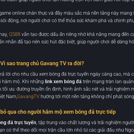
game online chân thực và đầy màu sắc mà nền tảng này mang lạ
í sôi động, nơi người chơi có thể thỏa sức khám phá và chinh ph
 nay,
QS88
vẫn tạo được dấu ấn riêng nhờ khả năng mang đến cảm
n nhãn đã tạo nên sức hút đặc biệt, giúp người chơi dễ dàng h
Vì sao trang chủ Gavang TV ra đời?
trả lời cho nhu cầu xem bóng đá trực tuyến ngày càng cao, mà
ười hâm mộ. Khi những
link xem bóng đá
trên mạng tràn lan quản
ối ưu: đường truyền ổn định, hình ảnh sắc nét và trải nghiệm 
Việt Nam,
GavangTV
hướng tới một nền tảng không chỉ phát sóng,
 bỏ qua cho người hâm mộ xem bóng đá trực tiếp
ng đá trực tuyến
, tập trung vào chất lượng và trải nghiệm ngư
 bạn có thể theo dõi mọi trận cầu lớn nhỏ từ các giải đấu như N