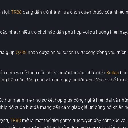
n lợi,
TR88
đang dần trở thành lựa chọn quen thuộc của nhiều n
 cập nhật nhiều trò chơi hấp dẫn phù hợp với xu hướng hiện nay
 đã giúp
QS88
nhận được nhiều sự chú ý từ cộng đồng yêu thích gi
n định và dễ theo dõi, nhiều người thường nhắc đến
Xoilac
bởi 
ng trận cầu đáng chú ý trong ngày, người xem đều có thể theo d
ức hút mạnh mẽ nhờ sự kết hợp giữa công nghệ hiện đại và những
ịp độ cuốn hút đã mang đến cảm giác giải trí bùng nổ khiến ng
ượng,
TR88
mở ra một thế giới game trực tuyến đầy cảm xúc với 
lôi cuốn giúp người chơi tận hưởng trọn vẹn cảm giác hồi hộp v