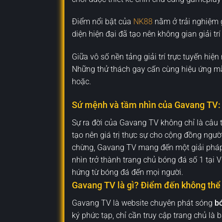
Điểm nổi bật của
NK88
nằm ở trải nghiệm 
diện hiện đại đã tạo nên không gian giải tr
Giữa vô số nền tảng giải trí trực tuyến hiện
Những thử thách gay cấn cùng hiệu ứng mã
hoặc.
Sứ mệnh và tầm nhìn của Gavang TV: 
Sự ra đời của Gavang TV không chỉ là câu 
tạo nên giá trị thực sự cho cộng đồng ng
chừng, Gavang TV mang đến một giải pháp t
nhìn trở thành trang chủ bóng đá số 1 tại 
hứng từ bóng đá đến mọi người.
Gavang TV là gì? Điểm đến không thể
Gavang TV là website chuyên phát sóng
bó
ký phức tạp, chỉ cần truy cập trang chủ là