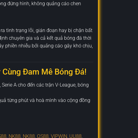
không đứng hình, không quảng cáo chen
 tình trạng lỗi, gián đoạn hay bị chặn bất
n định chuyên gia và cả kết quả bóng đá thời
ây phiền nhiễu bởi quảng cáo gây khó chịu,
y Cùng Đam Mê Bóng Đá!
Serie A cho đến các trận V-League, bóng
t quả từng phút và hoà mình vào cộng đồng
S88
,
NK88
,
NK88
,
QS88
,
VIPWIN
,
UU88
,