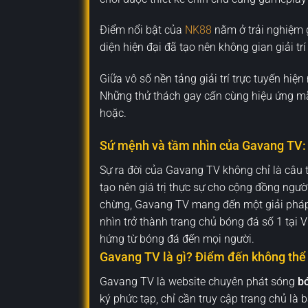
Điểm nổi bật của
NK88
nằm ở trải nghiệm 
diện hiện đại đã tạo nên không gian giải tr
Giữa vô số nền tảng giải trí trực tuyến hiện
Những thử thách gay cấn cùng hiệu ứng mã
hoặc.
Sứ mệnh và tầm nhìn của Gavang TV: 
Sự ra đời của Gavang TV không chỉ là câu 
tạo nên giá trị thực sự cho cộng đồng ng
chừng, Gavang TV mang đến một giải pháp t
nhìn trở thành trang chủ bóng đá số 1 tại 
hứng từ bóng đá đến mọi người.
Gavang TV là gì? Điểm đến không thể
Gavang TV là website chuyên phát sóng
bó
ký phức tạp, chỉ cần truy cập trang chủ là