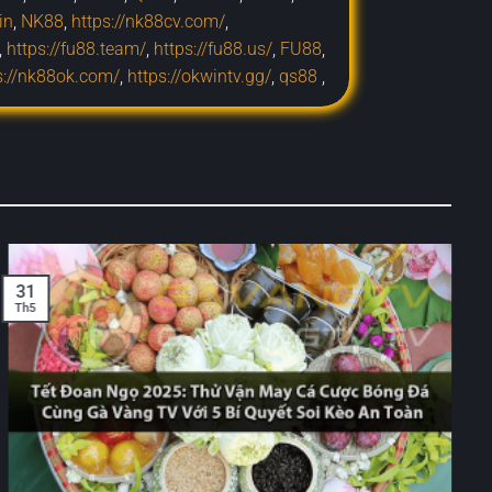
in
,
NK88
,
https://nk88cv.com/
,
,
https://fu88.team/
,
https://fu88.us/
,
FU88
,
s://nk88ok.com/
,
https://okwintv.gg/
,
qs88
,
31
Th5