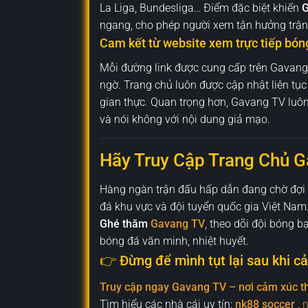
La Liga, Bundesliga… Điểm đặc biệt khiến
G
ngang, cho phép người xem tận hưởng trận 
Cam kết từ website xem trực tiếp bóng
Mỗi đường link được cung cấp trên Gavang 
ngờ. Trang chủ luôn được cập nhật liên tục 
gian thực. Quan trọng hơn, Gavang TV luôn
và nói không với nội dung giả mạo.
Hãy Truy Cập Trang Chủ 
Hàng ngàn trận đấu hấp dẫn đang chờ đợi 
đá khu vực và đội tuyển quốc gia Việt Nam
Ghé thăm
Gavang TV
, theo dõi đội bóng 
bóng đá văn minh, nhiệt huyết.
👉 Đừng để mình tụt lại sau khi c
Truy cập ngay Gavang TV – nơi cảm xúc t
Tìm hiểu các nhà cái uy tín:
nk88 soccer
,
n