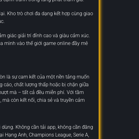
i. Kho trò chơi đa dạng kết hợp cùng giao
ục.
 giác giải trí đỉnh cao và giàu cảm xúc.
òa mình vào thế giới game online đầy mê
 còn là sự cam kết của một nền tảng muốn
g cáo, chất lượng thấp hoặc bị chặn giữa
mượt mà – tất cả đều miễn phí. Với tầm
 mà còn kết nối, chia sẻ và truyền cảm
ời dùng. Không cần tải app, không cần đăng
goại Hạng Anh, Champions League, Serie A,