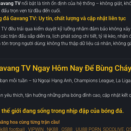
avang TV
nổi bật là tính ổn định của hệ thống – không giật, 
đấu trọn vẹn từ đầu đến cuối.
 đá Gavang TV: Uy tín, chất lượng và cập nhật liên tục
TV đều trải qua kiểm duyệt kỹ lưỡng nhằm đảm bảo không xảy ra
các trận đấu sắp diễn ra, lịch phát sóng chi tiết, tỷ lệ kèo, nhậ
 tôn trọng người dùng: không thu thập dữ liệu cá nhân, không g
Gavang TV Ngay Hôm Nay Để Bùng Chá
bạn mỗi tuần – từ Ngoại Hạng Anh, Champions League, La Liga, 
.
bạn yêu thích, tận hưởng những pha bóng đỉnh cao, cập nhật kế
ả thế giới đang sống trong nhịp đập của bóng đá.
hăng hoa cùng từng trận cầu!
k88.football
,
VIPWIN
,
NK88
,
QS88
,
UU88 PORN
,
SOCOLIVE
,
Q