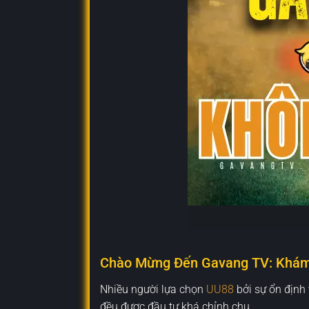
Chào Mừng Đến Gavang TV: Khám
Nhiều người lựa chọn
UU88
bởi sự ổn định 
đều được đầu tư khá chỉnh chu.