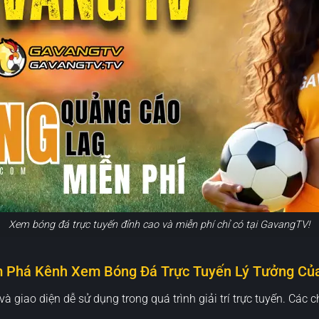
Xem bóng đá trực tuyến đỉnh cao và miễn phí chỉ có tại GavangTV!
 Phá Kênh Xem Bóng Đá Trực Tuyến Lý Tưởng Củ
và giao diện dễ sử dụng trong quá trình giải trí trực tuyến. Các