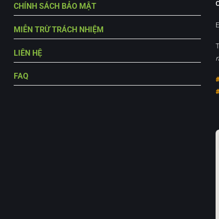
C
CHÍNH SÁCH BẢO MẬT
E
MIỄN TRỪ TRÁCH NHIỆM
T
LIÊN HỆ
n
FAQ