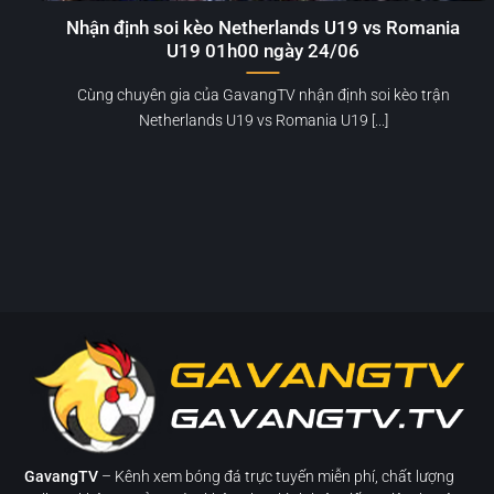
Nhận định soi kèo Netherlands U19 vs Romania
U19 01h00 ngày 24/06
Cùng chuyên gia của GavangTV nhận định soi kèo trận
Netherlands U19 vs Romania U19 [...]
GavangTV
– Kênh xem bóng đá trực tuyến miễn phí, chất lượng