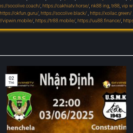
ps://socolive.coach/
,
https://cakhiatv.horse/
,
nk88 ing
,
tr88
,
vip w
https://okfun.guru/
,
https://socolive.black/
,
https://xoilac.green/
://vipwin.mobile/
,
https://tr88.mobile/
,
https://uu88.finance/
,
http
02
Th6