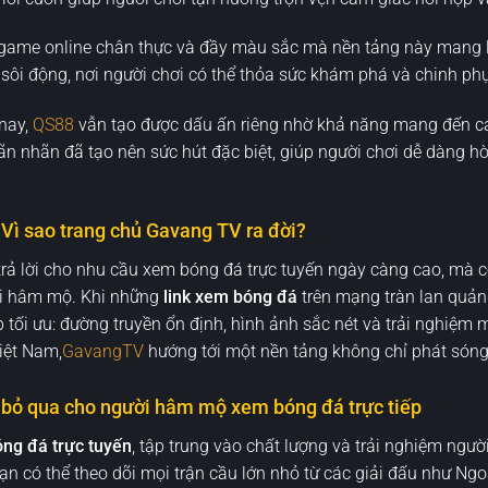
game online chân thực và đầy màu sắc mà nền tảng này mang lạ
í sôi động, nơi người chơi có thể thỏa sức khám phá và chinh ph
 nay,
QS88
vẫn tạo được dấu ấn riêng nhờ khả năng mang đến cảm
n nhãn đã tạo nên sức hút đặc biệt, giúp người chơi dễ dàng h
Vì sao trang chủ Gavang TV ra đời?
trả lời cho nhu cầu xem bóng đá trực tuyến ngày càng cao, mà
ười hâm mộ. Khi những
link xem bóng đá
trên mạng tràn lan quản
ối ưu: đường truyền ổn định, hình ảnh sắc nét và trải nghiệm 
Việt Nam,
GavangTV
hướng tới một nền tảng không chỉ phát sóng,
 bỏ qua cho người hâm mộ xem bóng đá trực tiếp
ng đá trực tuyến
, tập trung vào chất lượng và trải nghiệm ngư
 bạn có thể theo dõi mọi trận cầu lớn nhỏ từ các giải đấu như N