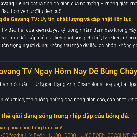
avang TV
nổi bật là tính ổn định của hệ thống – không giật, 
đấu trọn vẹn từ đầu đến cuối.
 đá Gavang TV: Uy tín, chất lượng và cập nhật liên tục
TV đều trải qua kiểm duyệt kỹ lưỡng nhằm đảm bảo không xảy ra
các trận đấu sắp diễn ra, lịch phát sóng chi tiết, tỷ lệ kèo, nhậ
 tôn trọng người dùng: không thu thập dữ liệu cá nhân, không g
Gavang TV Ngay Hôm Nay Để Bùng Chá
bạn mỗi tuần – từ Ngoại Hạng Anh, Champions League, La Liga, 
.
bạn yêu thích, tận hưởng những pha bóng đỉnh cao, cập nhật kế
ả thế giới đang sống trong nhịp đập của bóng đá.
hăng hoa cùng từng trận cầu!
k88.football
,
VIPWIN
,
NK88
,
QS88
,
UU88 PORN
,
SOCOLIVE
,
Q