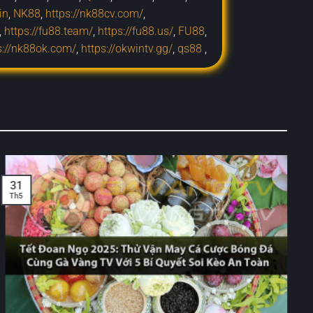
in
,
NK88
,
https://nk88cv.com/
,
,
https://fu88.team/
,
https://fu88.us/
,
FU88
,
s://nk88ok.com/
,
https://okwintv.gg/
,
qs88
,
31
Th5