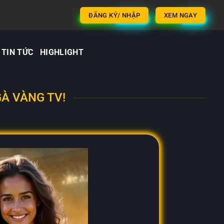
ĐĂNG KÝ/ NHẬP
XEM NGAY
TIN TỨC
HIGHLIGHT
À VÀNG TV!