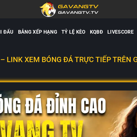
HI ĐẤU
BẢNG XẾP HẠNG
TỶ LỆ KÈO
KQBĐ
LIVESCORE
– LINK XEM BÓNG ĐÁ TRỰC TIẾP TRÊN G