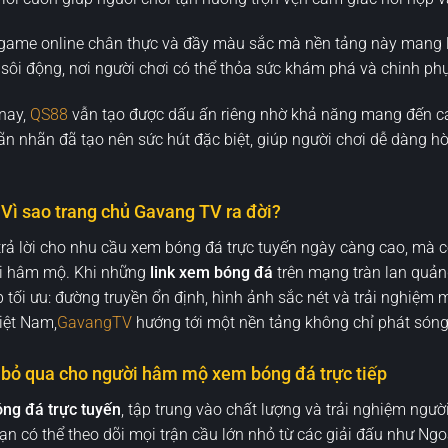
game online chân thực và đầy màu sắc mà nền tảng này mang lạ
í sôi động, nơi người chơi có thể thỏa sức khám phá và chinh ph
 nay,
QS88
vẫn tạo được dấu ấn riêng nhờ khả năng mang đến cảm
n nhãn đã tạo nên sức hút đặc biệt, giúp người chơi dễ dàng h
Vì sao trang chủ Gavang TV ra đời?
trả lời cho nhu cầu xem bóng đá trực tuyến ngày càng cao, mà
ười hâm mộ. Khi những
link xem bóng đá
trên mạng tràn lan quản
ối ưu: đường truyền ổn định, hình ảnh sắc nét và trải nghiệm 
Việt Nam,
GavangTV
hướng tới một nền tảng không chỉ phát sóng,
 bỏ qua cho người hâm mộ xem bóng đá trực tiếp
ng đá trực tuyến
, tập trung vào chất lượng và trải nghiệm ngư
 bạn có thể theo dõi mọi trận cầu lớn nhỏ từ các giải đấu như N