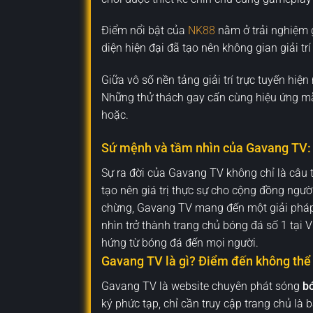
Điểm nổi bật của
NK88
nằm ở trải nghiệm 
diện hiện đại đã tạo nên không gian giải tr
Giữa vô số nền tảng giải trí trực tuyến hiện
Những thử thách gay cấn cùng hiệu ứng mã
hoặc.
Sứ mệnh và tầm nhìn của Gavang TV: 
Sự ra đời của Gavang TV không chỉ là câu 
tạo nên giá trị thực sự cho cộng đồng ng
chừng, Gavang TV mang đến một giải pháp t
nhìn trở thành trang chủ bóng đá số 1 tại 
hứng từ bóng đá đến mọi người.
Gavang TV là gì? Điểm đến không thể
Gavang TV là website chuyên phát sóng
bó
ký phức tạp, chỉ cần truy cập trang chủ là