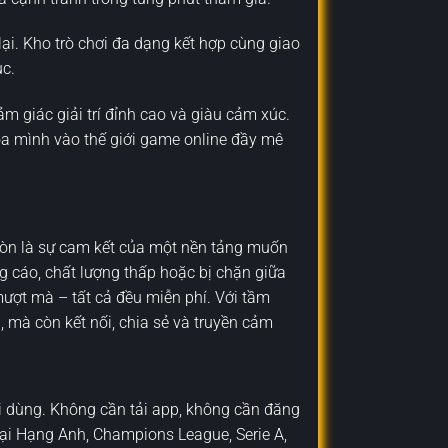
i. Kho trò chơi đa dạng kết hợp cùng giao
ục.
 giác giải trí đỉnh cao và giàu cảm xúc.
òa mình vào thế giới game online đầy mê
 còn là sự cam kết của một nền tảng muốn
g cáo, chất lượng thấp hoặc bị chặn giữa
mượt mà – tất cả đều miễn phí. Với tầm
 mà còn kết nối, chia sẻ và truyền cảm
ời dùng. Không cần tải app, không cần đăng
goại Hạng Anh, Champions League, Serie A,