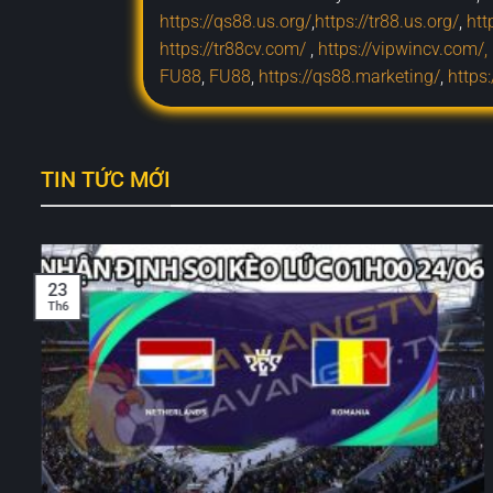
https://qs88.us.org/
,
https://tr88.us.org/
,
htt
https://tr88cv.com/
,
https://vipwincv.com/,
FU88
,
FU88
,
https://qs88.marketing/
,
https
TIN TỨC MỚI
23
Th6