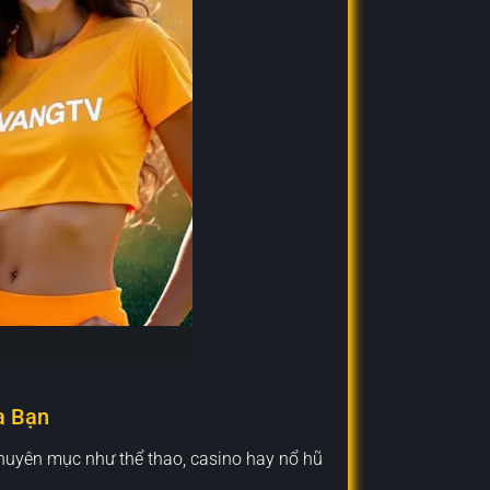
a Bạn
 chuyên mục như thể thao, casino hay nổ hũ