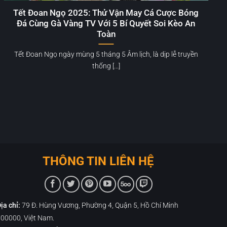
Tết Đoan Ngọ 2025: Thử Vận May Cá Cược Bóng
Đá Cùng Gà Vàng TV Với 5 Bí Quyết Soi Kèo An
Toàn
Tết Đoan Ngọ ngày mùng 5 tháng 5 Âm lịch, là dịp lễ truyền
thống [...]
THÔNG TIN LIÊN HỆ
ịa chỉ:
79 Đ. Hùng Vương, Phường 4, Quận 5, Hồ Chí Minh
00000, Việt Nam.