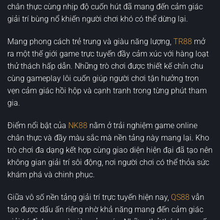
chân thực cùng nhịp độ cuốn hút đã mang đến cảm giác
giải trí bùng nổ khiến người chơi khó có thể dừng lại.
Mang phong cách trẻ trung và giàu năng lượng,
TR88
mở
ra một thế giới game trực tuyến đầy cảm xúc với hàng loạt
thử thách hấp dẫn. Những trò chơi được thiết kế chỉn chu
cùng gameplay lôi cuốn giúp người chơi tận hưởng trọn
vẹn cảm giác hồi hộp và cạnh tranh trong từng phút tham
gia.
Điểm nổi bật của
NK88
nằm ở trải nghiệm game online
chân thực và đầy màu sắc mà nền tảng này mang lại. Kho
trò chơi đa dạng kết hợp cùng giao diện hiện đại đã tạo nên
không gian giải trí sôi động, nơi người chơi có thể thỏa sức
khám phá và chinh phục.
Giữa vô số nền tảng giải trí trực tuyến hiện nay,
QS88
vẫn
tạo được dấu ấn riêng nhờ khả năng mang đến cảm giác