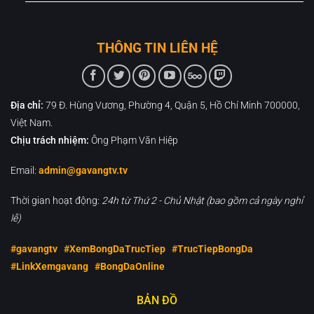
THÔNG TIN LIÊN HỆ
Địa chỉ:
79 Đ. Hùng Vương, Phường 4, Quận 5, Hồ Chí Minh 700000,
Việt Nam.
Chịu trách nhiệm:
Ông Phạm Văn Hiệp
Email:
admin@gavangtv.tv
Thời gian hoạt động:
24h từ Thứ 2 - Chủ Nhật (bao gồm cả ngày nghỉ
lễ)
#gavangtv #XemBongDaTrucTiep #TrucTiepBongDa
#LinkXemgavang #BongDaOnline
BẢN ĐỒ