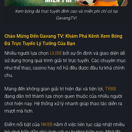
Xem bóng đá trực tuyến đỉnh cao và miễn phí chỉ có tại
GavangTV!
Chào Mừng Đến Gavang TV: Khám Phá Kênh Xem Bóng
Đá Trực Tuyến Lý Tưởng Của Bạn
Nhiều người lựa chọn
UU88
bởi sự ổn định và giao diện dễ
sử dụng trong quá trình giải trí trực tuyến. Các chuyên mục
như thể thao, casino hay nổ hũ đều được đầu tư khá chỉnh
chu.
Mang đến không gian giải trí hiện đại và tiện lợi,
TR88
đang dần trở thành lựa chọn quen thuộc của nhiều người
chơi hiện nay. Hệ thống xử lý nhanh giúp thao tác diễn ra
mượt mà hơn.
Điểm nổi bật của
NK88
nằm ở việc liên tục cập nhật nhiều
trò chơi hấp dẫn phù hợp với xu hướng hiện nay. Nhờ đó,