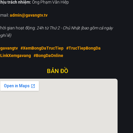
hịu trách nhiệm:
Ông Phạm Văn Hiệp
mail:
admin@gavangtv.tv
hời gian hoạt động:
24h từ Thứ 2 - Chủ Nhật (bao gồm cả ngày
ghỉ lễ)
#gavangtv #XemBongDaTrucTiep #TrucTiepBongDa
#LinkXemgavang #BongDaOnline
BẢN ĐỒ