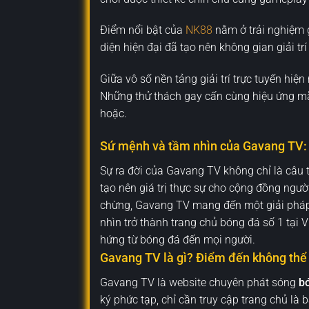
Điểm nổi bật của
NK88
nằm ở trải nghiệm 
diện hiện đại đã tạo nên không gian giải tr
Giữa vô số nền tảng giải trí trực tuyến hiện
Những thử thách gay cấn cùng hiệu ứng mã
hoặc.
Sứ mệnh và tầm nhìn của Gavang TV: 
Sự ra đời của Gavang TV không chỉ là câu 
tạo nên giá trị thực sự cho cộng đồng ng
chừng, Gavang TV mang đến một giải pháp t
nhìn trở thành trang chủ bóng đá số 1 tại 
hứng từ bóng đá đến mọi người.
Gavang TV là gì? Điểm đến không thể
Gavang TV là website chuyên phát sóng
bó
ký phức tạp, chỉ cần truy cập trang chủ là