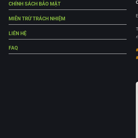
C
CHÍNH SÁCH BẢO MẬT
E
MIỄN TRỪ TRÁCH NHIỆM
T
LIÊN HỆ
n
FAQ