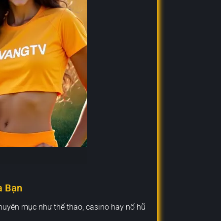
a Bạn
 chuyên mục như thể thao, casino hay nổ hũ