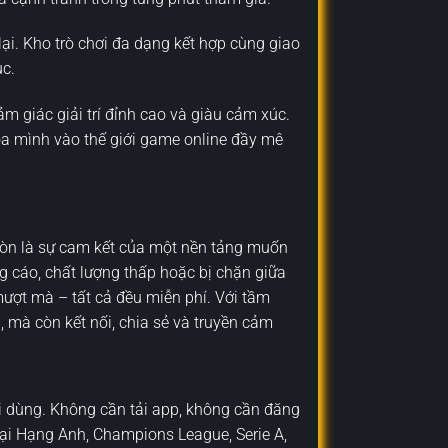
i. Kho trò chơi đa dạng kết hợp cùng giao
ục.
 giác giải trí đỉnh cao và giàu cảm xúc.
òa mình vào thế giới game online đầy mê
 còn là sự cam kết của một nền tảng muốn
g cáo, chất lượng thấp hoặc bị chặn giữa
mượt mà – tất cả đều miễn phí. Với tầm
 mà còn kết nối, chia sẻ và truyền cảm
ời dùng. Không cần tải app, không cần đăng
goại Hạng Anh, Champions League, Serie A,