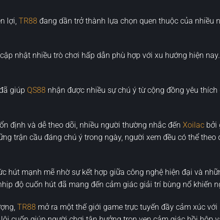
n lợi,
TR88
đang dần trở thành lựa chọn quen thuộc của nhiều n
 cập nhật nhiều trò chơi hấp dẫn phù hợp với xu hướng hiện nay
 đã giúp
QS88
nhận được nhiều sự chú ý từ cộng đồng yêu thích gi
n định và dễ theo dõi, nhiều người thường nhắc đến
Xoilac
bởi 
ng trận cầu đáng chú ý trong ngày, người xem đều có thể theo d
ức hút mạnh mẽ nhờ sự kết hợp giữa công nghệ hiện đại và những
ịp độ cuốn hút đã mang đến cảm giác giải trí bùng nổ khiến ng
ượng,
TR88
mở ra một thế giới game trực tuyến đầy cảm xúc với 
lôi cuốn giúp người chơi tận hưởng trọn vẹn cảm giác hồi hộp v