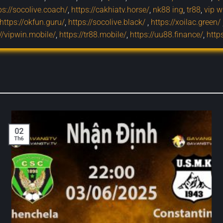
ps://socolive.coach/
,
https://cakhiatv.horse/
,
nk88 ing
,
tr88
,
vip w
https://okfun.guru/
,
https://socolive.black/
,
https://xoilac.green/
://vipwin.mobile/
,
https://tr88.mobile/
,
https://uu88.finance/
,
http
02
Th6