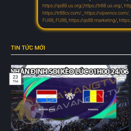
https://qs88.us.org/
,
https://tr88.us.org/
,
htt
https://tr88cv.com/
,
https://vipwincv.com/,
FU88
,
FU88
,
https://qs88.marketing/
,
https
TIN TỨC MỚI
23
Th6