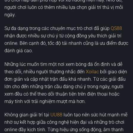
người chơi luôn có thêm nhiều lựa chọn giải trí thú vị mỗi
ngày.
Sự đa dạng trong các chuyên mục trò chơi đã giúp
QS88
nhận được nhiều sự chú ý từ cộng đồng yêu thích giải trí
online. Bên cạnh đó, tốc độ tải nhanh cũng là ưu điểm được
đánh giá cao.
Những lúc muốn tìm một nơi xem bóng đá ổn định và dễ
theo dõi, nhiều người thường nhắc đến
Xoilac
bởi giao diện
đơn giản và cập nhật trận đấu khá nhanh. Từ các giải đấu
lớn cho đến những trận cầu đáng chú ý trong ngày, người
xem đều có thể theo dõi thuận tiện trên điện thoại hoặc
máy tính với trải nghiệm mượt mà hơn.
Không gian giải trí tại
UU88
luôn tạo nên sức hút mạnh mẽ
nhờ sự kết hợp giữa công nghệ hiện đại và những trò chơi
online đầy kịch tính. Từng hiệu ứng sống động, âm thanh