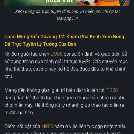
Xem bóng đá trực tuyến đỉnh cao và miễn phí chỉ có tại
GavangTV!
Chào Mừng Đến Gavang TV: Khám Phá Kênh Xem Bóng
Đá Trực Tuyến Lý Tưởng Của Bạn
Nhiều người lựa chọn
UU88
bởi sự ổn định và giao diện dễ
sử dụng trong quá trình giải trí trực tuyến. Các chuyên mục
như thể thao, casino hay nổ hũ đều được đầu tư khá chỉnh
chu.
Mang đến không gian giải trí hiện đại và tiện lợi,
TR88
đang dần trở thành lựa chọn quen thuộc của nhiều người
chơi hiện nay. Hệ thống xử lý nhanh giúp thao tác diễn ra
mượt mà hơn.
Điểm nổi bật của
NK88
nằm ở việc liên tục cập nhật nhiều
trò chơi hấp dẫn phù hợp với xu hướng hiện nay. Nhờ đó,