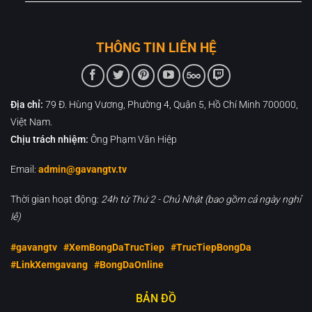
THÔNG TIN LIÊN HỆ
Địa chỉ:
79 Đ. Hùng Vương, Phường 4, Quận 5, Hồ Chí Minh 700000,
Việt Nam.
Chịu trách nhiệm:
Ông Phạm Văn Hiệp
Email:
admin@gavangtv.tv
Thời gian hoạt động:
24h từ Thứ 2 - Chủ Nhật (bao gồm cả ngày nghỉ
lễ)
#gavangtv #XemBongDaTrucTiep #TrucTiepBongDa
#LinkXemgavang #BongDaOnline
BẢN ĐỒ