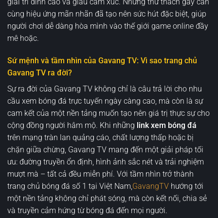
giải trí đỉnh cao và giàu cảm xúc. Những thử thách gay cấn
cùng hiệu ứng mãn nhãn đã tạo nên sức hút đặc biệt, giúp
người chơi dễ dàng hòa mình vào thế giới game online đầy
mê hoặc.
Sứ mệnh và tầm nhìn của Gavang TV: Vì sao trang chủ
Gavang TV ra đời?
Sự ra đời của Gavang TV không chỉ là câu trả lời cho nhu
cầu xem bóng đá trực tuyến ngày càng cao, mà còn là sự
cam kết của một nền tảng muốn tạo nên giá trị thực sự cho
cộng đồng người hâm mộ. Khi những
link xem bóng đá
trên mạng tràn lan quảng cáo, chất lượng thấp hoặc bị
chặn giữa chừng, Gavang TV mang đến một giải pháp tối
ưu: đường truyền ổn định, hình ảnh sắc nét và trải nghiệm
mượt mà – tất cả đều miễn phí. Với tầm nhìn trở thành
trang chủ bóng đá số 1 tại Việt Nam,
GavangTV
hướng tới
một nền tảng không chỉ phát sóng, mà còn kết nối, chia sẻ
và truyền cảm hứng từ bóng đá đến mọi người.