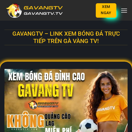
Bỏ
XEM
qua
NGAY
nội
dung
GAVANGTV – LINK XEM BÓNG ĐÁ TRỰC
TIẾP TRÊN GÀ VÀNG TV!