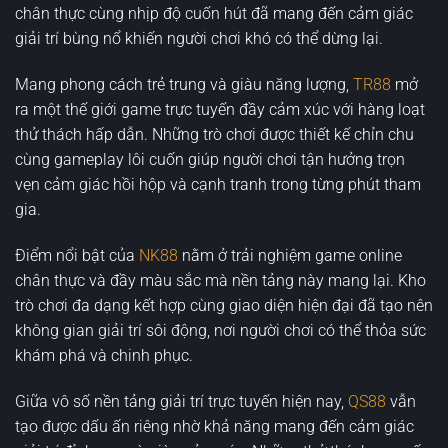
chân thực cùng nhịp độ cuốn hút đã mang đến cảm giác
giải trí bùng nổ khiến người chơi khó có thể dừng lại.
Mang phong cách trẻ trung và giàu năng lượng,
TR88
mở
ra một thế giới game trực tuyến đầy cảm xúc với hàng loạt
thử thách hấp dẫn. Những trò chơi được thiết kế chỉn chu
cùng gameplay lôi cuốn giúp người chơi tận hưởng trọn
vẹn cảm giác hồi hộp và cạnh tranh trong từng phút tham
gia.
Điểm nổi bật của
NK88
nằm ở trải nghiệm game online
chân thực và đầy màu sắc mà nền tảng này mang lại. Kho
trò chơi đa dạng kết hợp cùng giao diện hiện đại đã tạo nên
không gian giải trí sôi động, nơi người chơi có thể thỏa sức
khám phá và chinh phục.
Giữa vô số nền tảng giải trí trực tuyến hiện nay,
QS88
vẫn
tạo được dấu ấn riêng nhờ khả năng mang đến cảm giác