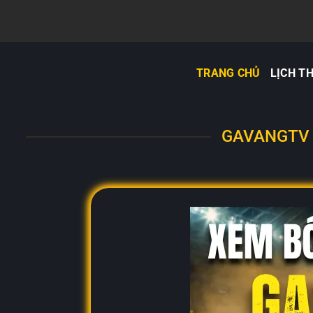
Bỏ
qua
nội
dung
TRANG CHỦ
LỊCH T
GAVANGTV 