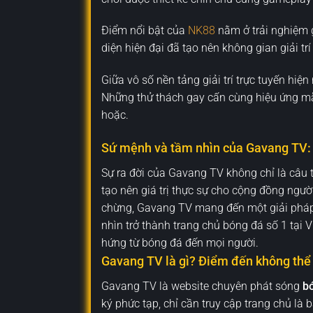
Điểm nổi bật của
NK88
nằm ở trải nghiệm 
diện hiện đại đã tạo nên không gian giải tr
Giữa vô số nền tảng giải trí trực tuyến hiện
Những thử thách gay cấn cùng hiệu ứng mã
hoặc.
Sứ mệnh và tầm nhìn của Gavang TV: 
Sự ra đời của Gavang TV không chỉ là câu 
tạo nên giá trị thực sự cho cộng đồng ng
chừng, Gavang TV mang đến một giải pháp t
nhìn trở thành trang chủ bóng đá số 1 tại 
hứng từ bóng đá đến mọi người.
Gavang TV là gì? Điểm đến không thể
Gavang TV là website chuyên phát sóng
bó
ký phức tạp, chỉ cần truy cập trang chủ là