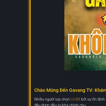
Chào Mừng Đến Gavang TV: Khám
Nhiều người lựa chọn
UU88
bởi sự ổn định 
đều được đầu tư khá chỉnh chu.