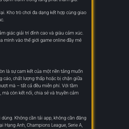
i. Kho trò chơi đa dạng kết hợp cùng giao
ục.
 giác giải trí đỉnh cao và giàu cảm xúc.
òa mình vào thế giới game online đầy mê
 còn là sự cam kết của một nền tảng muốn
g cáo, chất lượng thấp hoặc bị chặn giữa
mượt mà – tất cả đều miễn phí. Với tầm
 mà còn kết nối, chia sẻ và truyền cảm
ời dùng. Không cần tải app, không cần đăng
goại Hạng Anh, Champions League, Serie A,