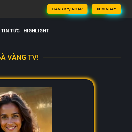
ĐĂNG KÝ/ NHẬP
XEM NGAY
TIN TỨC
HIGHLIGHT
À VÀNG TV!