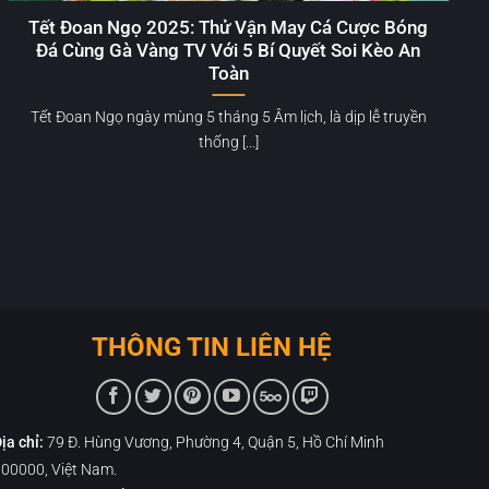
Tết Đoan Ngọ 2025: Thử Vận May Cá Cược Bóng
Đá Cùng Gà Vàng TV Với 5 Bí Quyết Soi Kèo An
Toàn
Tết Đoan Ngọ ngày mùng 5 tháng 5 Âm lịch, là dịp lễ truyền
thống [...]
THÔNG TIN LIÊN HỆ
ịa chỉ:
79 Đ. Hùng Vương, Phường 4, Quận 5, Hồ Chí Minh
00000, Việt Nam.