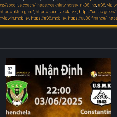
ps://socolive.coach/
,
https://cakhiatv.horse/
,
nk88 ing
,
tr88
,
vip w
https://okfun.guru/
,
https://socolive.black/
,
https://xoilac.green/
://vipwin.mobile/
,
https://tr88.mobile/
,
https://uu88.finance/
,
http
02
Th6