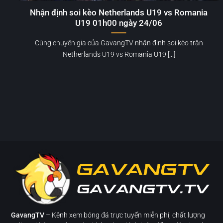
Nhận định soi kèo Netherlands U19 vs Romania
U19 01h00 ngày 24/06
Cùng chuyên gia của GavangTV nhận định soi kèo trận
Netherlands U19 vs Romania U19 [...]
GavangTV
– Kênh xem bóng đá trực tuyến miễn phí, chất lượng