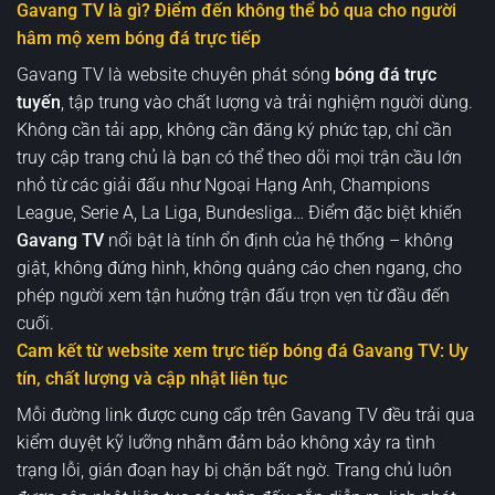
Gavang TV là gì? Điểm đến không thể bỏ qua cho người
hâm mộ xem bóng đá trực tiếp
Gavang TV là website chuyên phát sóng
bóng đá trực
tuyến
, tập trung vào chất lượng và trải nghiệm người dùng.
Không cần tải app, không cần đăng ký phức tạp, chỉ cần
truy cập trang chủ là bạn có thể theo dõi mọi trận cầu lớn
nhỏ từ các giải đấu như Ngoại Hạng Anh, Champions
League, Serie A, La Liga, Bundesliga… Điểm đặc biệt khiến
Gavang TV
nổi bật là tính ổn định của hệ thống – không
giật, không đứng hình, không quảng cáo chen ngang, cho
phép người xem tận hưởng trận đấu trọn vẹn từ đầu đến
cuối.
Cam kết từ website xem trực tiếp bóng đá Gavang TV: Uy
tín, chất lượng và cập nhật liên tục
Mỗi đường link được cung cấp trên Gavang TV đều trải qua
kiểm duyệt kỹ lưỡng nhằm đảm bảo không xảy ra tình
trạng lỗi, gián đoạn hay bị chặn bất ngờ. Trang chủ luôn