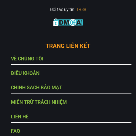
Đối tác uy tín:
TR88
TRANG LIÊN KẾT
VỀ CHÚNG TÔI
ĐIỀU KHOẢN
CHÍNH SÁCH BẢO MẬT
MIỄN TRỪ TRÁCH NHIỆM
LIÊN HỆ
FAQ