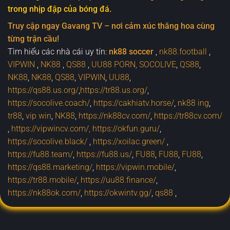
trong nhịp đập của bóng đá.
Truy cập ngay Gavang TV – nơi cảm xúc thăng hoa cùng
từng trận cầu!
Tìm hiểu các nhà cái uy tín:
nk88 soccer
,
nk88.football
,
VIPWIN
,
NK88
,
QS88
,
UU88 PORN
,
SOCOLIVE
,
QS88
,
NK88
,
NK88
,
QS88
,
VIPWIN
,
UU88
,
https://qs88.us.org/
,
https://tr88.us.org/
,
https://socolive.coach/
,
https://cakhiatv.horse/
,
nk88 ing
,
tr88
,
vip win
,
NK88
,
https://nk88cv.com/
,
https://tr88cv.com/
,
https://vipwincv.com/,
https://okfun.guru/
,
https://socolive.black/
,
https://xoilac.green/
,
https://fu88.team/
,
https://fu88.us/
,
FU88
,
FU88
,
FU88
,
https://qs88.marketing/
,
https://vipwin.mobile/
,
https://tr88.mobile/
,
https://uu88.finance/
,
https://nk88ok.com/
,
https://okwintv.gg/
,
qs88
,