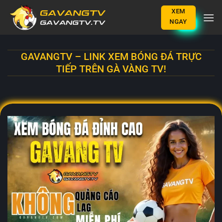
Bỏ
XEM
qua
NGAY
nội
dung
GAVANGTV – LINK XEM BÓNG ĐÁ TRỰC
TIẾP TRÊN GÀ VÀNG TV!