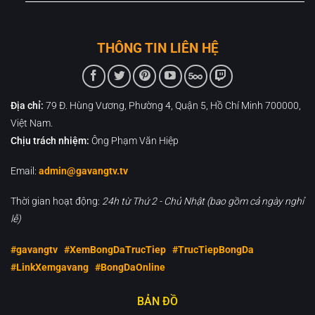
THÔNG TIN LIÊN HỆ
Địa chỉ:
79 Đ. Hùng Vương, Phường 4, Quận 5, Hồ Chí Minh 700000,
Việt Nam.
Chịu trách nhiệm:
Ông Phạm Văn Hiệp
Email:
admin@gavangtv.tv
Thời gian hoạt động:
24h từ Thứ 2 - Chủ Nhật (bao gồm cả ngày nghỉ
lễ)
#gavangtv #XemBongDaTrucTiep #TrucTiepBongDa
#LinkXemgavang #BongDaOnline
BẢN ĐỒ