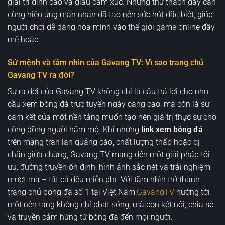
giải trí đỉnh cao và giàu cảm xúc. Những thử thách gay cấn
cùng hiệu ứng mãn nhãn đã tạo nên sức hút đặc biệt, giúp
người chơi dễ dàng hòa mình vào thế giới game online đầy
mê hoặc.
Sứ mệnh và tầm nhìn của Gavang TV: Vì sao trang chủ
Gavang TV ra đời?
Sự ra đời của Gavang TV không chỉ là câu trả lời cho nhu
cầu xem bóng đá trực tuyến ngày càng cao, mà còn là sự
cam kết của một nền tảng muốn tạo nên giá trị thực sự cho
cộng đồng người hâm mộ. Khi những
link xem bóng đá
trên mạng tràn lan quảng cáo, chất lượng thấp hoặc bị
chặn giữa chừng, Gavang TV mang đến một giải pháp tối
ưu: đường truyền ổn định, hình ảnh sắc nét và trải nghiệm
mượt mà – tất cả đều miễn phí. Với tầm nhìn trở thành
trang chủ bóng đá số 1 tại Việt Nam,
GavangTV
hướng tới
một nền tảng không chỉ phát sóng, mà còn kết nối, chia sẻ
và truyền cảm hứng từ bóng đá đến mọi người.