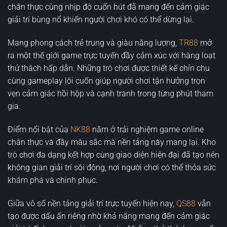
chân thực cùng nhịp độ cuốn hút đã mang đến cảm giác
giải trí bùng nổ khiến người chơi khó có thể dừng lại.
Mang phong cách trẻ trung và giàu năng lượng,
TR88
mở
ra một thế giới game trực tuyến đầy cảm xúc với hàng loạt
thử thách hấp dẫn. Những trò chơi được thiết kế chỉn chu
cùng gameplay lôi cuốn giúp người chơi tận hưởng trọn
vẹn cảm giác hồi hộp và cạnh tranh trong từng phút tham
gia.
Điểm nổi bật của
NK88
nằm ở trải nghiệm game online
chân thực và đầy màu sắc mà nền tảng này mang lại. Kho
trò chơi đa dạng kết hợp cùng giao diện hiện đại đã tạo nên
không gian giải trí sôi động, nơi người chơi có thể thỏa sức
khám phá và chinh phục.
Giữa vô số nền tảng giải trí trực tuyến hiện nay,
QS88
vẫn
tạo được dấu ấn riêng nhờ khả năng mang đến cảm giác