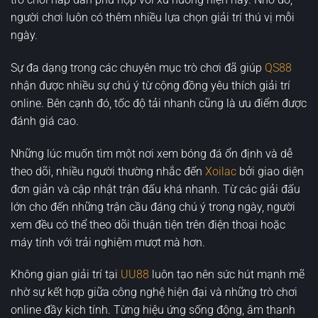
người chơi luôn có thêm nhiều lựa chọn giải trí thú vị mỗi
ngày.
Sự đa dạng trong các chuyên mục trò chơi đã giúp
QS88
nhận được nhiều sự chú ý từ cộng đồng yêu thích giải trí
online. Bên cạnh đó, tốc độ tải nhanh cũng là ưu điểm được
đánh giá cao.
Những lúc muốn tìm một nơi xem bóng đá ổn định và dễ
theo dõi, nhiều người thường nhắc đến
Xoilac
bởi giao diện
đơn giản và cập nhật trận đấu khá nhanh. Từ các giải đấu
lớn cho đến những trận cầu đáng chú ý trong ngày, người
xem đều có thể theo dõi thuận tiện trên điện thoại hoặc
máy tính với trải nghiệm mượt mà hơn.
Không gian giải trí tại
UU88
luôn tạo nên sức hút mạnh mẽ
nhờ sự kết hợp giữa công nghệ hiện đại và những trò chơi
online đầy kịch tính. Từng hiệu ứng sống động, âm thanh