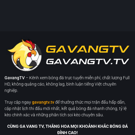
GavangTV
– Kênh xem bóng đá trực tuyến miễn phí, chất lượng Full
HD, không quảng cáo, không lag, bình luận tiếng Việt chuyên
nghiệp.
Truy cập ngay
gavangtv.tv
để thưởng thức mọi trận đấu hấp dẫn,
cập nhật lịch thi đấu mới nhất, kết quả bóng đá nhanh chóng, tỷ lệ
kèo chính xác và những phân tích soi kèo chuyên sâu.
CÙNG GA VANG TV, THĂNG HOA MỌI KHOẢNH KHẮC BÓNG ĐÁ
ĐỈNH CAO!