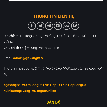
THÔNG TIN LIÊN HỆ
Địa chỉ:
79 Đ. Hùng Vương, Phường 4, Quận 5, Hồ Chí Minh 700000,
Việt Nam.
Chịu trách nhiệm:
Ông Phạm Văn Hiệp
Email:
admin@gavangtv.tv
Thời gian hoạt động:
24h từ Thứ 2 - Chủ Nhật (bao gồm cả ngày nghỉ
lễ)
#gavangtv #XemBongDaTrucTiep #TrucTiepBongDa
#LinkXemgavang #BongDaOnline
BẢN ĐỒ