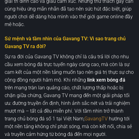
giải trí đỉnh cao và giàu cảm xúc. Những thử thách gay cấn
cùng hiệu ứng mãn nhãn đã tạo nên sức hút đặc biệt, giúp
người chơi dễ dàng hòa mình vào thế giới game online đầy
mê hoặc.
Sứ mệnh và tầm nhìn của Gavang TV: Vì sao trang chủ
Gavang TV ra đời?
Sự ra đời của Gavang TV không chỉ là câu trả lời cho nhu
cầu xem bóng đá trực tuyến ngày càng cao, mà còn là sự
cam kết của một nền tảng muốn tạo nên giá trị thực sự cho
cộng đồng người hâm mộ. Khi những
link xem bóng đá
trên mạng tràn lan quảng cáo, chất lượng thấp hoặc bị
chặn giữa chừng, Gavang TV mang đến một giải pháp tối
ưu: đường truyền ổn định, hình ảnh sắc nét và trải nghiệm
mượt mà – tất cả đều miễn phí. Với tầm nhìn trở thành
trang chủ bóng đá số 1 tại Việt Nam,
GavangTV
hướng tới
một nền tảng không chỉ phát sóng, mà còn kết nối, chia sẻ
và truyền cảm hứng từ bóng đá đến mọi người.