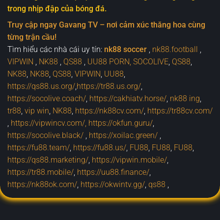
trong nhịp đập của bóng đá.
Truy cập ngay Gavang TV – nơi cảm xúc thăng hoa cùng
từng trận cầu!
Tìm hiểu các nhà cái uy tín:
nk88 soccer
,
nk88.football
,
VIPWIN
,
NK88
,
QS88
,
UU88 PORN
,
SOCOLIVE
,
QS88
,
NK88
,
NK88
,
QS88
,
VIPWIN
,
UU88
,
https://qs88.us.org/
,
https://tr88.us.org/
,
https://socolive.coach/
,
https://cakhiatv.horse/
,
nk88 ing
,
tr88
,
vip win
,
NK88
,
https://nk88cv.com/
,
https://tr88cv.com/
,
https://vipwincv.com/,
https://okfun.guru/
,
https://socolive.black/
,
https://xoilac.green/
,
https://fu88.team/
,
https://fu88.us/
,
FU88
,
FU88
,
FU88
,
https://qs88.marketing/
,
https://vipwin.mobile/
,
https://tr88.mobile/
,
https://uu88.finance/
,
https://nk88ok.com/
,
https://okwintv.gg/
,
qs88
,