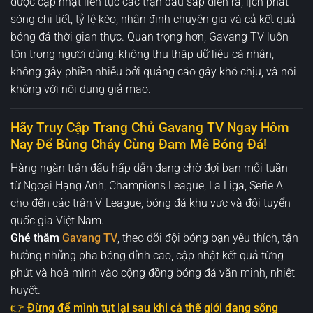
được cập nhật liên tục các trận đấu sắp diễn ra, lịch phát
sóng chi tiết, tỷ lệ kèo, nhận định chuyên gia và cả kết quả
bóng đá thời gian thực. Quan trọng hơn, Gavang TV luôn
tôn trọng người dùng: không thu thập dữ liệu cá nhân,
không gây phiền nhiễu bởi quảng cáo gây khó chịu, và nói
không với nội dung giả mạo.
Hãy Truy Cập Trang Chủ Gavang TV Ngay Hôm
Nay Để Bùng Cháy Cùng Đam Mê Bóng Đá!
Hàng ngàn trận đấu hấp dẫn đang chờ đợi bạn mỗi tuần –
từ Ngoại Hạng Anh, Champions League, La Liga, Serie A
cho đến các trận V-League, bóng đá khu vực và đội tuyển
quốc gia Việt Nam.
Ghé thăm
Gavang TV
, theo dõi đội bóng bạn yêu thích, tận
hưởng những pha bóng đỉnh cao, cập nhật kết quả từng
phút và hoà mình vào cộng đồng bóng đá văn minh, nhiệt
huyết.
👉 Đừng để mình tụt lại sau khi cả thế giới đang sống