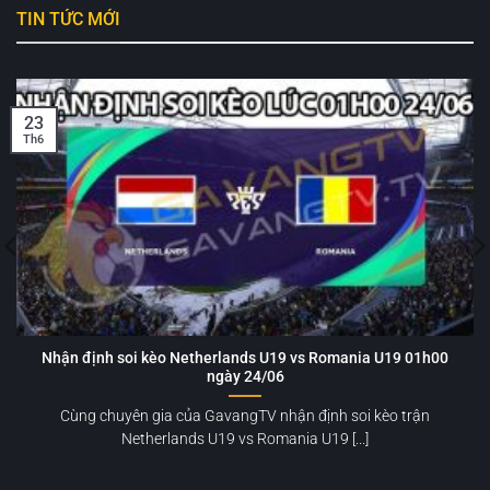
TIN TỨC MỚI
23
Th6
Nhận định soi kèo Netherlands U19 vs Romania U19 01h00
ngày 24/06
Cùng chuyên gia của GavangTV nhận định soi kèo trận
Netherlands U19 vs Romania U19 [...]