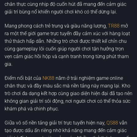
chân thực cùng nhịp độ cuốn hút đã mang đến cảm giác
giải trí bùng nổ khiến người chơi khó có thể dừng lại.
Mang phong cách trẻ trung và giàu năng lượng,
TR88
mở
ra một thế giới game trực tuyến đầy cảm xúc với hàng loạt
thử thách hấp dẫn. Những trò chơi được thiết kế chỉn chu
cùng gameplay lôi cuốn giúp người chơi tận hưởng trọn
vẹn cảm giác hồi hộp và cạnh tranh trong từng phút tham
gia.
Điểm nổi bật của
NK88
nằm ở trải nghiệm game online
chân thực và đầy màu sắc mà nền tảng này mang lại. Kho
trò chơi đa dạng kết hợp cùng giao diện hiện đại đã tạo nên
không gian giải trí sôi động, nơi người chơi có thể thỏa sức
khám phá và chinh phục.
Giữa vô số nền tảng giải trí trực tuyến hiện nay,
QS88
vẫn
tạo được dấu ấn riêng nhờ khả năng mang đến cảm giác