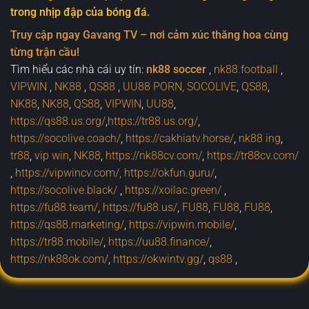
trong nhịp đập của bóng đá.
Truy cập ngay Gavang TV – nơi cảm xúc thăng hoa cùng
từng trận cầu!
Tìm hiểu các nhà cái uy tín:
nk88 soccer
,
nk88.football
,
VIPWIN
,
NK88
,
QS88
,
UU88 PORN
,
SOCOLIVE
,
QS88
,
NK88
,
NK88
,
QS88
,
VIPWIN
,
UU88
,
https://qs88.us.org/
,
https://tr88.us.org/
,
https://socolive.coach/
,
https://cakhiatv.horse/
,
nk88 ing
,
tr88
,
vip win
,
NK88
,
https://nk88cv.com/
,
https://tr88cv.com/
,
https://vipwincv.com/,
https://okfun.guru/
,
https://socolive.black/
,
https://xoilac.green/
,
https://fu88.team/
,
https://fu88.us/
,
FU88
,
FU88
,
FU88
,
https://qs88.marketing/
,
https://vipwin.mobile/
,
https://tr88.mobile/
,
https://uu88.finance/
,
https://nk88ok.com/
,
https://okwintv.gg/
,
qs88
,