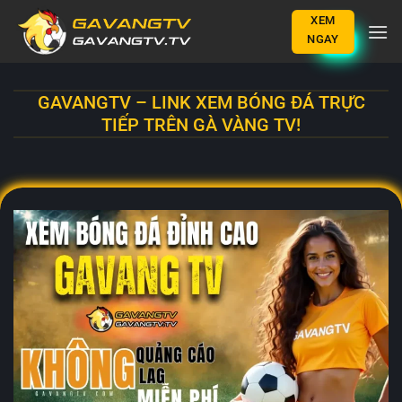
Bỏ
XEM
qua
NGAY
nội
dung
GAVANGTV – LINK XEM BÓNG ĐÁ TRỰC
TIẾP TRÊN GÀ VÀNG TV!