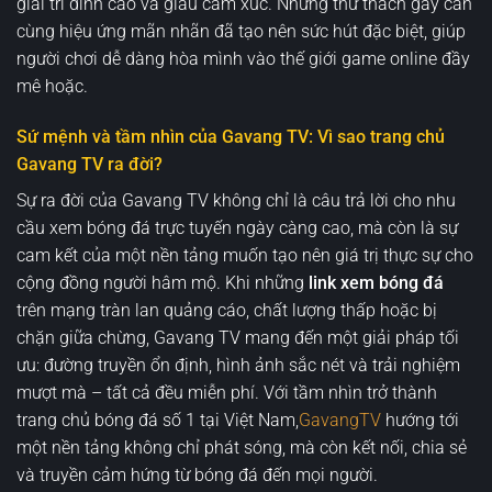
giải trí đỉnh cao và giàu cảm xúc. Những thử thách gay cấn
cùng hiệu ứng mãn nhãn đã tạo nên sức hút đặc biệt, giúp
người chơi dễ dàng hòa mình vào thế giới game online đầy
mê hoặc.
Sứ mệnh và tầm nhìn của Gavang TV: Vì sao trang chủ
Gavang TV ra đời?
Sự ra đời của Gavang TV không chỉ là câu trả lời cho nhu
cầu xem bóng đá trực tuyến ngày càng cao, mà còn là sự
cam kết của một nền tảng muốn tạo nên giá trị thực sự cho
cộng đồng người hâm mộ. Khi những
link xem bóng đá
trên mạng tràn lan quảng cáo, chất lượng thấp hoặc bị
chặn giữa chừng, Gavang TV mang đến một giải pháp tối
ưu: đường truyền ổn định, hình ảnh sắc nét và trải nghiệm
mượt mà – tất cả đều miễn phí. Với tầm nhìn trở thành
trang chủ bóng đá số 1 tại Việt Nam,
GavangTV
hướng tới
một nền tảng không chỉ phát sóng, mà còn kết nối, chia sẻ
và truyền cảm hứng từ bóng đá đến mọi người.