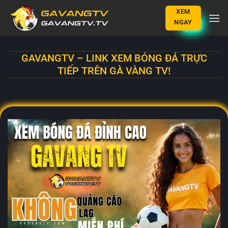
Bỏ
XEM
qua
NGAY
nội
dung
GAVANGTV – LINK XEM BÓNG ĐÁ TRỰC
TIẾP TRÊN GÀ VÀNG TV!