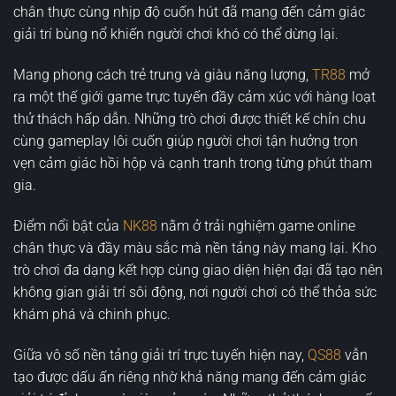
chân thực cùng nhịp độ cuốn hút đã mang đến cảm giác
giải trí bùng nổ khiến người chơi khó có thể dừng lại.
Mang phong cách trẻ trung và giàu năng lượng,
TR88
mở
ra một thế giới game trực tuyến đầy cảm xúc với hàng loạt
thử thách hấp dẫn. Những trò chơi được thiết kế chỉn chu
cùng gameplay lôi cuốn giúp người chơi tận hưởng trọn
vẹn cảm giác hồi hộp và cạnh tranh trong từng phút tham
gia.
Điểm nổi bật của
NK88
nằm ở trải nghiệm game online
chân thực và đầy màu sắc mà nền tảng này mang lại. Kho
trò chơi đa dạng kết hợp cùng giao diện hiện đại đã tạo nên
không gian giải trí sôi động, nơi người chơi có thể thỏa sức
khám phá và chinh phục.
Giữa vô số nền tảng giải trí trực tuyến hiện nay,
QS88
vẫn
tạo được dấu ấn riêng nhờ khả năng mang đến cảm giác