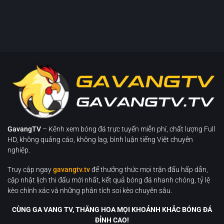
GavangTV
– Kênh xem bóng đá trực tuyến miễn phí, chất lượng Full
HD, không quảng cáo, không lag, bình luận tiếng Việt chuyên
nghiệp.
Truy cập ngay
gavangtv.tv
để thưởng thức mọi trận đấu hấp dẫn,
cập nhật lịch thi đấu mới nhất, kết quả bóng đá nhanh chóng, tỷ lệ
kèo chính xác và những phân tích soi kèo chuyên sâu.
CÙNG GA VANG TV, THĂNG HOA MỌI KHOẢNH KHẮC BÓNG ĐÁ
ĐỈNH CAO!