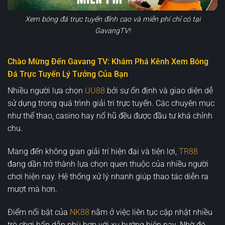
Xem bóng đá trực tuyến đỉnh cao và miễn phí chỉ có tại
GavangTV!
Chào Mừng Đến Gavang TV: Khám Phá Kênh Xem Bóng
Đá Trực Tuyến Lý Tưởng Của Bạn
Nhiều người lựa chọn
UU88
bởi sự ổn định và giao diện dễ
sử dụng trong quá trình giải trí trực tuyến. Các chuyên mục
như thể thao, casino hay nổ hũ đều được đầu tư khá chỉnh
chu.
Mang đến không gian giải trí hiện đại và tiện lợi,
TR88
đang dần trở thành lựa chọn quen thuộc của nhiều người
chơi hiện nay. Hệ thống xử lý nhanh giúp thao tác diễn ra
mượt mà hơn.
Điểm nổi bật của
NK88
nằm ở việc liên tục cập nhật nhiều
trò chơi hấp dẫn phù hợp với xu hướng hiện nay. Nhờ đó,