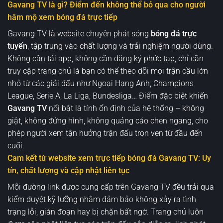
Gavang TV là gì? Điểm đến không thể bỏ qua cho người
hâm mộ xem bóng đá trực tiếp
Gavang TV là website chuyên phát sóng
bóng đá trực
tuyến
, tập trung vào chất lượng và trải nghiệm người dùng.
Không cần tải app, không cần đăng ký phức tạp, chỉ cần
truy cập trang chủ là bạn có thể theo dõi mọi trận cầu lớn
nhỏ từ các giải đấu như Ngoại Hạng Anh, Champions
League, Serie A, La Liga, Bundesliga… Điểm đặc biệt khiến
Gavang TV
nổi bật là tính ổn định của hệ thống – không
giật, không đứng hình, không quảng cáo chen ngang, cho
phép người xem tận hưởng trận đấu trọn vẹn từ đầu đến
cuối.
Cam kết từ website xem trực tiếp bóng đá Gavang TV: Uy
tín, chất lượng và cập nhật liên tục
Mỗi đường link được cung cấp trên Gavang TV đều trải qua
kiểm duyệt kỹ lưỡng nhằm đảm bảo không xảy ra tình
trạng lỗi, gián đoạn hay bị chặn bất ngờ. Trang chủ luôn