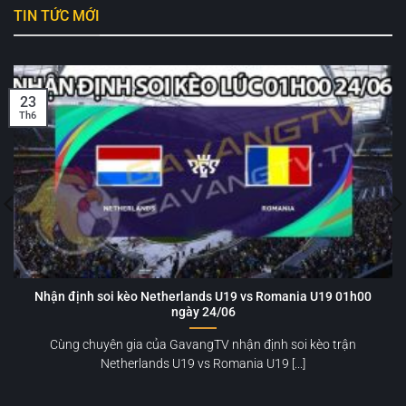
TIN TỨC MỚI
23
Th6
Nhận định soi kèo Netherlands U19 vs Romania U19 01h00
ngày 24/06
Cùng chuyên gia của GavangTV nhận định soi kèo trận
Netherlands U19 vs Romania U19 [...]