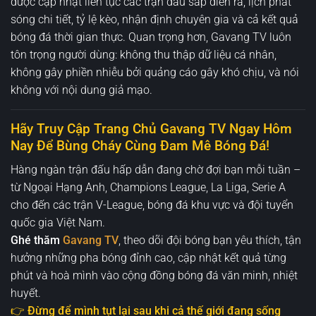
được cập nhật liên tục các trận đấu sắp diễn ra, lịch phát
sóng chi tiết, tỷ lệ kèo, nhận định chuyên gia và cả kết quả
bóng đá thời gian thực. Quan trọng hơn, Gavang TV luôn
tôn trọng người dùng: không thu thập dữ liệu cá nhân,
không gây phiền nhiễu bởi quảng cáo gây khó chịu, và nói
không với nội dung giả mạo.
Hãy Truy Cập Trang Chủ Gavang TV Ngay Hôm
Nay Để Bùng Cháy Cùng Đam Mê Bóng Đá!
Hàng ngàn trận đấu hấp dẫn đang chờ đợi bạn mỗi tuần –
từ Ngoại Hạng Anh, Champions League, La Liga, Serie A
cho đến các trận V-League, bóng đá khu vực và đội tuyển
quốc gia Việt Nam.
Ghé thăm
Gavang TV
, theo dõi đội bóng bạn yêu thích, tận
hưởng những pha bóng đỉnh cao, cập nhật kết quả từng
phút và hoà mình vào cộng đồng bóng đá văn minh, nhiệt
huyết.
👉 Đừng để mình tụt lại sau khi cả thế giới đang sống