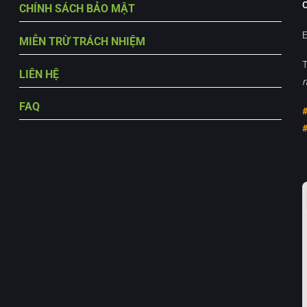
C
CHÍNH SÁCH BẢO MẬT
E
MIỄN TRỪ TRÁCH NHIỆM
T
LIÊN HỆ
n
FAQ