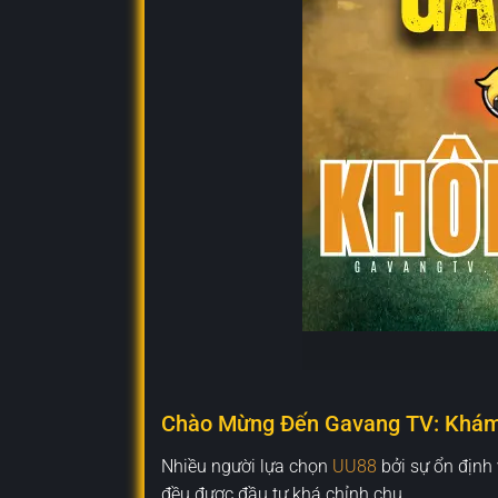
Chào Mừng Đến Gavang TV: Khám
Nhiều người lựa chọn
UU88
bởi sự ổn định 
đều được đầu tư khá chỉnh chu.