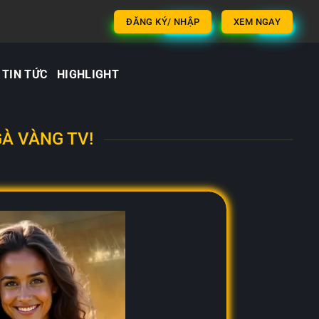
ĐĂNG KÝ/ NHẬP
XEM NGAY
TIN TỨC
HIGHLIGHT
À VÀNG TV!