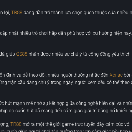
n lợi,
TR88
đang dần trở thành lựa chọn quen thuộc của nhiều n
 cập nhật nhiều trò chơi hấp dẫn phù hợp với xu hướng hiện nay
 đã giúp
QS88
nhận được nhiều sự chú ý từ cộng đồng yêu thích gi
n định và dễ theo dõi, nhiều người thường nhắc đến
Xoilac
bởi 
ng trận cầu đáng chú ý trong ngày, người xem đều có thể theo d
ức hút mạnh mẽ nhờ sự kết hợp giữa công nghệ hiện đại và những
ịp độ cuốn hút đã mang đến cảm giác giải trí bùng nổ khiến ng
ượng,
TR88
mở ra một thế giới game trực tuyến đầy cảm xúc với 
lôi cuốn giúp người chơi tận hưởng trọn vẹn cảm giác hồi hộp v