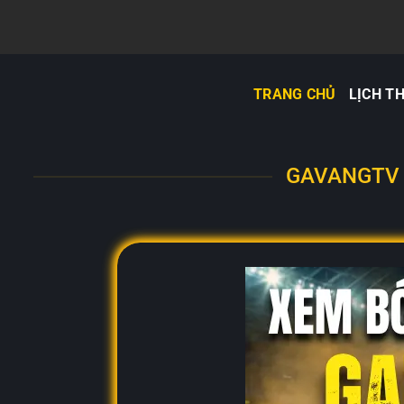
Bỏ
qua
nội
dung
TRANG CHỦ
LỊCH T
GAVANGTV 