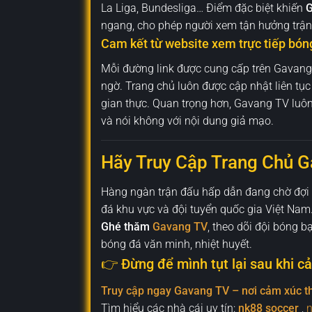
La Liga, Bundesliga… Điểm đặc biệt khiến
G
ngang, cho phép người xem tận hưởng trận 
Cam kết từ website xem trực tiếp bóng
Mỗi đường link được cung cấp trên Gavang 
ngờ. Trang chủ luôn được cập nhật liên tục 
gian thực. Quan trọng hơn, Gavang TV luôn
và nói không với nội dung giả mạo.
Hãy Truy Cập Trang Chủ 
Hàng ngàn trận đấu hấp dẫn đang chờ đợi 
đá khu vực và đội tuyển quốc gia Việt Nam
Ghé thăm
Gavang TV
, theo dõi đội bóng 
bóng đá văn minh, nhiệt huyết.
👉 Đừng để mình tụt lại sau khi c
Truy cập ngay Gavang TV – nơi cảm xúc t
Tìm hiểu các nhà cái uy tín:
nk88 soccer
,
n