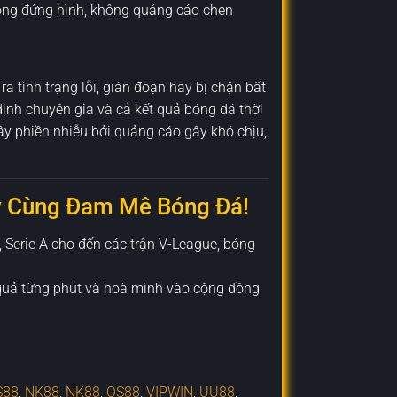
không đứng hình, không quảng cáo chen
 tình trạng lỗi, gián đoạn hay bị chặn bất
n định chuyên gia và cả kết quả bóng đá thời
ây phiền nhiễu bởi quảng cáo gây khó chịu,
y Cùng Đam Mê Bóng Đá!
Serie A cho đến các trận V-League, bóng
t quả từng phút và hoà mình vào cộng đồng
S88
,
NK88
,
NK88
,
QS88
,
VIPWIN
,
UU88
,