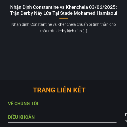
Nhận Định Constantine vs Khenchela 03/06/2025:
Trận Derby Nảy Lửa Tại Stade Mohamed Hamlaoui
Nhận định Constantine vs Khenchela chuẩn bị tinh thần cho
một trận derby kịch tính [...]
TRANG LIÊN KẾT
VỀ CHÚNG TÔI
Đ
ĐIỀU KHOẢN
7