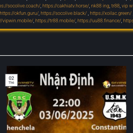
ps://socolive.coach/
,
https://cakhiatv.horse/
,
nk88 ing
,
tr88
,
vip w
https://okfun.guru/
,
https://socolive.black/
,
https://xoilac.green/
://vipwin.mobile/
,
https://tr88.mobile/
,
https://uu88.finance/
,
http
02
Th6