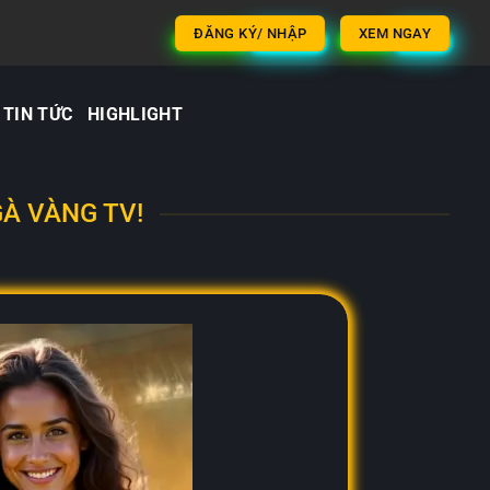
ĐĂNG KÝ/ NHẬP
XEM NGAY
TIN TỨC
HIGHLIGHT
À VÀNG TV!