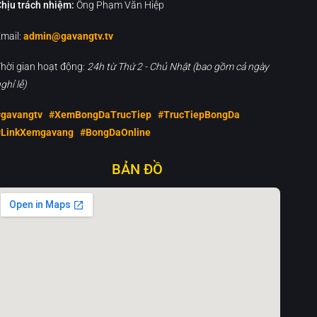
hịu trách nhiệm:
Ông Phạm Văn Hiệp
mail:
admin@gavangtv.tv
hời gian hoạt động:
24h từ Thứ 2 - Chủ Nhật (bao gồm cả ngày
ghỉ lễ)
#gavangtv #XemBongDaTrucTiep #TrucTiepBongDa
#LinkXemgavang #BongDaOnline
BẢN ĐỒ