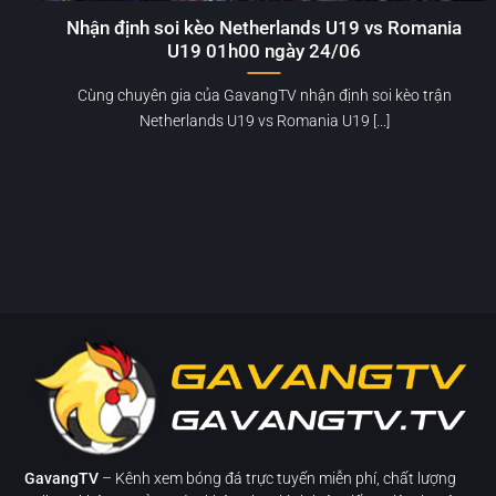
Nhận định soi kèo Netherlands U19 vs Romania
U19 01h00 ngày 24/06
Cùng chuyên gia của GavangTV nhận định soi kèo trận
Netherlands U19 vs Romania U19 [...]
GavangTV
– Kênh xem bóng đá trực tuyến miễn phí, chất lượng