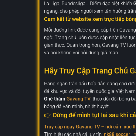
La Liga, Bundesliga… Điểm đặc biệt khiến
G
ngang, cho phép người xem tận hưởng trận 
Cam kết từ website xem trực tiếp bóng
Mỗi đường link được cung cấp trên Gavang 
ngờ. Trang chủ luôn được cập nhật liên tục 
gian thực. Quan trọng hơn, Gavang TV luôn
và nói không với nội dung giả mạo.
Hãy Truy Cập Trang Chủ 
Hàng ngàn trận đấu hấp dẫn đang chờ đợi 
đá khu vực và đội tuyển quốc gia Việt Nam
Ghé thăm
Gavang TV
, theo dõi đội bóng 
bóng đá văn minh, nhiệt huyết.
👉 Đừng để mình tụt lại sau khi c
Truy cập ngay Gavang TV – nơi cảm xúc t
Tìm hiểu các nhà cái uy tín:
nk88 soccer
,
n