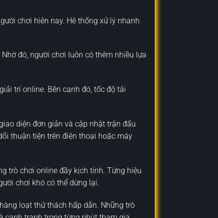
gười chơi hiện nay. Hệ thống xử lý nhanh
. Nhờ đó, người chơi luôn có thêm nhiều lựa
ải trí online. Bên cạnh đó, tốc độ tải
giao diện đơn giản và cập nhật trận đấu
õi thuận tiện trên điện thoại hoặc máy
 trò chơi online đầy kịch tính. Từng hiệu
ười chơi khó có thể dừng lại.
hàng loạt thử thách hấp dẫn. Những trò
à cạnh tranh trong từng phút tham gia.