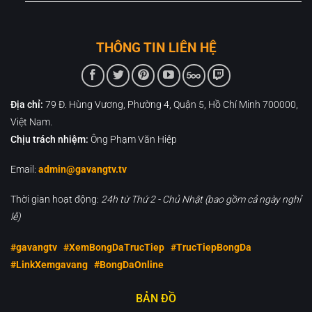
THÔNG TIN LIÊN HỆ
Địa chỉ:
79 Đ. Hùng Vương, Phường 4, Quận 5, Hồ Chí Minh 700000,
Việt Nam.
Chịu trách nhiệm:
Ông Phạm Văn Hiệp
Email:
admin@gavangtv.tv
Thời gian hoạt động:
24h từ Thứ 2 - Chủ Nhật (bao gồm cả ngày nghỉ
lễ)
#gavangtv #XemBongDaTrucTiep #TrucTiepBongDa
#LinkXemgavang #BongDaOnline
BẢN ĐỒ