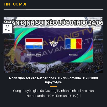
TIN TỨC MỚI
23
Th6
Nhận định soi kèo Netherlands U19 vs Romania U19 01h00
ngày 24/06
Cùng chuyên gia của GavangTV nhận định soi kèo trận
Netherlands U19 vs Romania U19 [...]