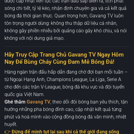
được cập nhật liên tục các trận đấu sắp diễn ra, lịch phát
sóng chi tiết, tỷ lệ kèo, nhận định chuyên gia và cả kết quả
bóng đá thời gian thực. Quan trọng hơn, Gavang TV luôn
tôn trọng người dùng: không thu thập dữ liệu cá nhân,
không gây phiền nhiễu bởi quảng cáo gây khó chịu, và nói
không với nội dung giả mạo.
Hãy Truy Cập Trang Chủ Gavang TV Ngay Hôm
Nay Để Bùng Cháy Cùng Đam Mê Bóng Đá!
Hàng ngàn trận đấu hấp dẫn đang chờ đợi bạn mỗi tuần –
từ Ngoại Hạng Anh, Champions League, La Liga, Serie A
cho đến các trận V-League, bóng đá khu vực và đội tuyển
quốc gia Việt Nam.
Ghé thăm
Gavang TV
, theo dõi đội bóng bạn yêu thích, tận
hưởng những pha bóng đỉnh cao, cập nhật kết quả từng
phút và hoà mình vào cộng đồng bóng đá văn minh, nhiệt
huyết.
👉 Đừng để mình tụt lại sau khi cả thế giới đang sống