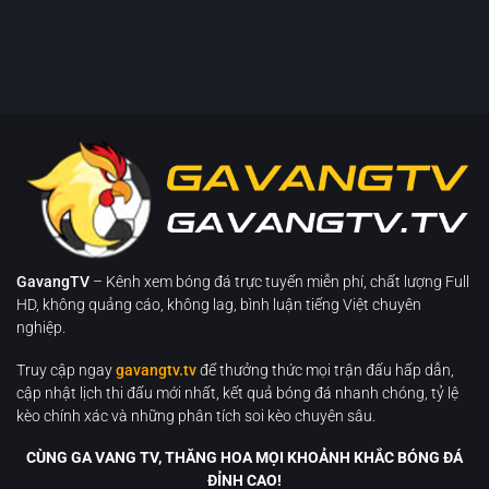
GavangTV
– Kênh xem bóng đá trực tuyến miễn phí, chất lượng Full
HD, không quảng cáo, không lag, bình luận tiếng Việt chuyên
nghiệp.
Truy cập ngay
gavangtv.tv
để thưởng thức mọi trận đấu hấp dẫn,
cập nhật lịch thi đấu mới nhất, kết quả bóng đá nhanh chóng, tỷ lệ
kèo chính xác và những phân tích soi kèo chuyên sâu.
CÙNG GA VANG TV, THĂNG HOA MỌI KHOẢNH KHẮC BÓNG ĐÁ
ĐỈNH CAO!