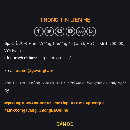
THÔNG TIN LIÊN HỆ
Địa chỉ:
79 Đ. Hùng Vương, Phường 4, Quận 5, Hồ Chí Minh 700000,
Việt Nam.
Chịu trách nhiệm:
Ông Phạm Văn Hiệp
Email:
admin@gavangtv.tv
Thời gian hoạt động:
24h từ Thứ 2 - Chủ Nhật (bao gồm cả ngày nghỉ
lễ)
#gavangtv #XemBongDaTrucTiep #TrucTiepBongDa
#LinkXemgavang #BongDaOnline
BẢN ĐỒ