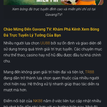
Xem bóng đá trực tuyến đỉnh cao và miễn phí chỉ có tại
GavangTV!
Chào Mừng Đến Gavang TV: Khám Phá Kênh Xem Bóng
Đá Trực Tuyến Lý Tưởng Của Bạn
Nhiều người lựa chọn
UU88
bởi sự ổn định và giao diện dễ
sử dụng trong quá trình giải trí trực tuyến. Các chuyên mục
như thể thao, casino hay nổ hũ đều được đầu tư khá chỉnh
chu.
Mang đến không gian giải trí hiện đại và tiện lợi,
TR88
đang dần trở thành lựa chọn quen thuộc của nhiều người
chơi hiện nay. Hệ thống xử lý nhanh giúp thao tác diễn ra
mượt mà hơn.
Điểm nổi bật của
NK88
nằm ở việc liên tục cập nhật nhiều
trò chơi hấp dẫn phù hợp với xu hướng hiện nay. Nhờ đó,