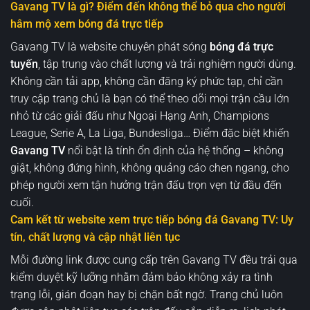
Gavang TV là gì? Điểm đến không thể bỏ qua cho người
hâm mộ xem bóng đá trực tiếp
Gavang TV là website chuyên phát sóng
bóng đá trực
tuyến
, tập trung vào chất lượng và trải nghiệm người dùng.
Không cần tải app, không cần đăng ký phức tạp, chỉ cần
truy cập trang chủ là bạn có thể theo dõi mọi trận cầu lớn
nhỏ từ các giải đấu như Ngoại Hạng Anh, Champions
League, Serie A, La Liga, Bundesliga… Điểm đặc biệt khiến
Gavang TV
nổi bật là tính ổn định của hệ thống – không
giật, không đứng hình, không quảng cáo chen ngang, cho
phép người xem tận hưởng trận đấu trọn vẹn từ đầu đến
cuối.
Cam kết từ website xem trực tiếp bóng đá Gavang TV: Uy
tín, chất lượng và cập nhật liên tục
Mỗi đường link được cung cấp trên Gavang TV đều trải qua
kiểm duyệt kỹ lưỡng nhằm đảm bảo không xảy ra tình
trạng lỗi, gián đoạn hay bị chặn bất ngờ. Trang chủ luôn