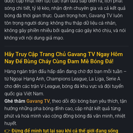
được cập nhật liên tục các trận đấu sắp diễn ra, lịch phát
sóng chi tiết, tỷ lệ kèo, nhận định chuyên gia và cả kết quả
bóng đá thời gian thực. Quan trọng hơn, Gavang TV luôn
tôn trọng người dùng: không thu thập dữ liệu cá nhân,
không gây phiền nhiễu bởi quảng cáo gây khó chịu, và nói
không với nội dung giả mạo.
Hãy Truy Cập Trang Chủ Gavang TV Ngay Hôm
Nay Để Bùng Cháy Cùng Đam Mê Bóng Đá!
Hàng ngàn trận đấu hấp dẫn đang chờ đợi bạn mỗi tuần –
từ Ngoại Hạng Anh, Champions League, La Liga, Serie A
cho đến các trận V-League, bóng đá khu vực và đội tuyển
quốc gia Việt Nam.
Ghé thăm
Gavang TV
, theo dõi đội bóng bạn yêu thích, tận
hưởng những pha bóng đỉnh cao, cập nhật kết quả từng
phút và hoà mình vào cộng đồng bóng đá văn minh, nhiệt
huyết.
👉 Đừng để mình tụt lại sau khi cả thế giới đang sống