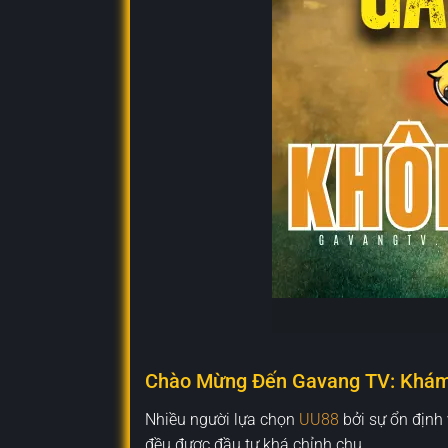
Chào Mừng Đến Gavang TV: Khám
Nhiều người lựa chọn
UU88
bởi sự ổn định 
đều được đầu tư khá chỉnh chu.