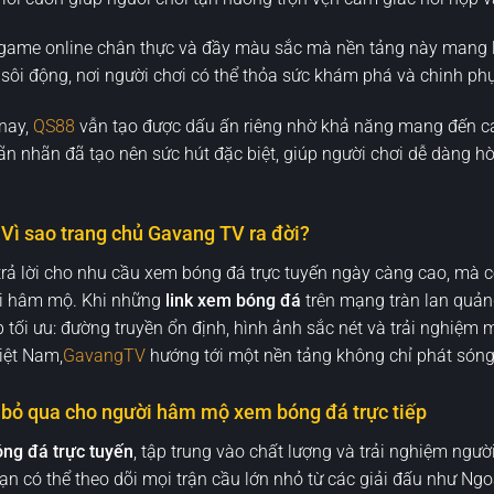
game online chân thực và đầy màu sắc mà nền tảng này mang lạ
í sôi động, nơi người chơi có thể thỏa sức khám phá và chinh ph
 nay,
QS88
vẫn tạo được dấu ấn riêng nhờ khả năng mang đến cảm
n nhãn đã tạo nên sức hút đặc biệt, giúp người chơi dễ dàng h
Vì sao trang chủ Gavang TV ra đời?
trả lời cho nhu cầu xem bóng đá trực tuyến ngày càng cao, mà
ười hâm mộ. Khi những
link xem bóng đá
trên mạng tràn lan quản
ối ưu: đường truyền ổn định, hình ảnh sắc nét và trải nghiệm 
Việt Nam,
GavangTV
hướng tới một nền tảng không chỉ phát sóng,
 bỏ qua cho người hâm mộ xem bóng đá trực tiếp
ng đá trực tuyến
, tập trung vào chất lượng và trải nghiệm ngư
 bạn có thể theo dõi mọi trận cầu lớn nhỏ từ các giải đấu như N