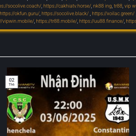
ps://socolive.coach/
,
https://cakhiatv.horse/
,
nk88 ing
,
tr88
,
vip w
https://okfun.guru/
,
https://socolive.black/
,
https://xoilac.green/
://vipwin.mobile/
,
https://tr88.mobile/
,
https://uu88.finance/
,
http
02
Th6