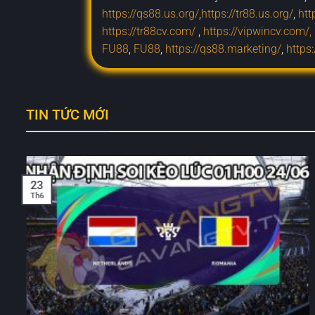
https://qs88.us.org/
,
https://tr88.us.org/
,
htt
https://tr88cv.com/
,
https://vipwincv.com/,
FU88
,
FU88
,
https://qs88.marketing/
,
https
TIN TỨC MỚI
23
Th6