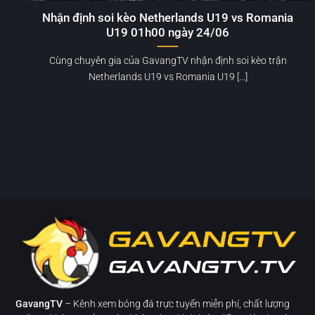
Nhận định soi kèo Netherlands U19 vs Romania
U19 01h00 ngày 24/06
Cùng chuyên gia của GavangTV nhận định soi kèo trận
Netherlands U19 vs Romania U19 [...]
GavangTV
– Kênh xem bóng đá trực tuyến miễn phí, chất lượng