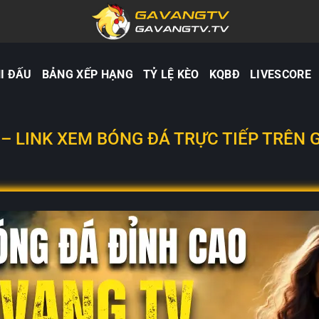
HI ĐẤU
BẢNG XẾP HẠNG
TỶ LỆ KÈO
KQBĐ
LIVESCORE
– LINK XEM BÓNG ĐÁ TRỰC TIẾP TRÊN G