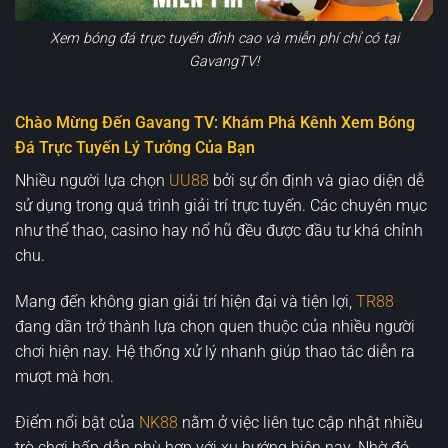
Xem bóng đá trực tuyến đỉnh cao và miễn phí chỉ có tại
GavangTV!
Chào Mừng Đến Gavang TV: Khám Phá Kênh Xem Bóng
Đá Trực Tuyến Lý Tưởng Của Bạn
Nhiều người lựa chọn
UU88
bởi sự ổn định và giao diện dễ
sử dụng trong quá trình giải trí trực tuyến. Các chuyên mục
như thể thao, casino hay nổ hũ đều được đầu tư khá chỉnh
chu.
Mang đến không gian giải trí hiện đại và tiện lợi,
TR88
đang dần trở thành lựa chọn quen thuộc của nhiều người
chơi hiện nay. Hệ thống xử lý nhanh giúp thao tác diễn ra
mượt mà hơn.
Điểm nổi bật của
NK88
nằm ở việc liên tục cập nhật nhiều
trò chơi hấp dẫn phù hợp với xu hướng hiện nay. Nhờ đó,