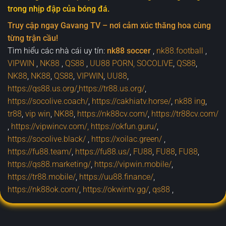
trong nhịp đập của bóng đá.
Truy cập ngay Gavang TV – nơi cảm xúc thăng hoa cùng
từng trận cầu!
Tìm hiểu các nhà cái uy tín:
nk88 soccer
,
nk88.football
,
VIPWIN
,
NK88
,
QS88
,
UU88 PORN
,
SOCOLIVE
,
QS88
,
NK88
,
NK88
,
QS88
,
VIPWIN
,
UU88
,
https://qs88.us.org/
,
https://tr88.us.org/
,
https://socolive.coach/
,
https://cakhiatv.horse/
,
nk88 ing
,
tr88
,
vip win
,
NK88
,
https://nk88cv.com/
,
https://tr88cv.com/
,
https://vipwincv.com/,
https://okfun.guru/
,
https://socolive.black/
,
https://xoilac.green/
,
https://fu88.team/
,
https://fu88.us/
,
FU88
,
FU88
,
FU88
,
https://qs88.marketing/
,
https://vipwin.mobile/
,
https://tr88.mobile/
,
https://uu88.finance/
,
https://nk88ok.com/
,
https://okwintv.gg/
,
qs88
,