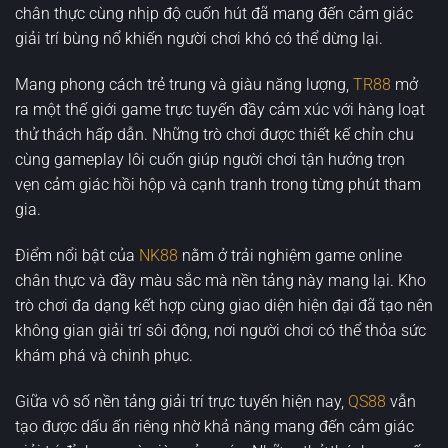
chân thực cùng nhịp độ cuốn hút đã mang đến cảm giác
giải trí bùng nổ khiến người chơi khó có thể dừng lại.
Mang phong cách trẻ trung và giàu năng lượng,
TR88
mở
ra một thế giới game trực tuyến đầy cảm xúc với hàng loạt
thử thách hấp dẫn. Những trò chơi được thiết kế chỉn chu
cùng gameplay lôi cuốn giúp người chơi tận hưởng trọn
vẹn cảm giác hồi hộp và cạnh tranh trong từng phút tham
gia.
Điểm nổi bật của
NK88
nằm ở trải nghiệm game online
chân thực và đầy màu sắc mà nền tảng này mang lại. Kho
trò chơi đa dạng kết hợp cùng giao diện hiện đại đã tạo nên
không gian giải trí sôi động, nơi người chơi có thể thỏa sức
khám phá và chinh phục.
Giữa vô số nền tảng giải trí trực tuyến hiện nay,
QS88
vẫn
tạo được dấu ấn riêng nhờ khả năng mang đến cảm giác