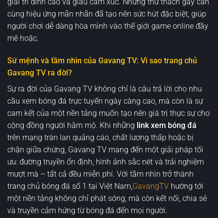
giải trí đỉnh cao và giàu cảm xúc. Những thử thách gay cấn
cùng hiệu ứng mãn nhãn đã tạo nên sức hút đặc biệt, giúp
người chơi dễ dàng hòa mình vào thế giới game online đầy
mê hoặc.
Sứ mệnh và tầm nhìn của Gavang TV: Vì sao trang chủ
Gavang TV ra đời?
Sự ra đời của Gavang TV không chỉ là câu trả lời cho nhu
cầu xem bóng đá trực tuyến ngày càng cao, mà còn là sự
cam kết của một nền tảng muốn tạo nên giá trị thực sự cho
cộng đồng người hâm mộ. Khi những
link xem bóng đá
trên mạng tràn lan quảng cáo, chất lượng thấp hoặc bị
chặn giữa chừng, Gavang TV mang đến một giải pháp tối
ưu: đường truyền ổn định, hình ảnh sắc nét và trải nghiệm
mượt mà – tất cả đều miễn phí. Với tầm nhìn trở thành
trang chủ bóng đá số 1 tại Việt Nam,
GavangTV
hướng tới
một nền tảng không chỉ phát sóng, mà còn kết nối, chia sẻ
và truyền cảm hứng từ bóng đá đến mọi người.