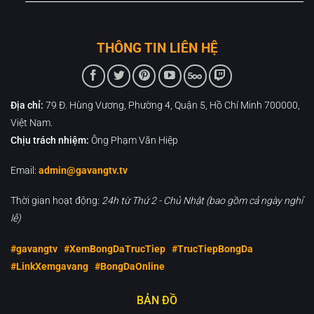
THÔNG TIN LIÊN HỆ
Địa chỉ:
79 Đ. Hùng Vương, Phường 4, Quận 5, Hồ Chí Minh 700000,
Việt Nam.
Chịu trách nhiệm:
Ông Phạm Văn Hiệp
Email:
admin@gavangtv.tv
Thời gian hoạt động:
24h từ Thứ 2 - Chủ Nhật (bao gồm cả ngày nghỉ
lễ)
#gavangtv #XemBongDaTrucTiep #TrucTiepBongDa
#LinkXemgavang #BongDaOnline
BẢN ĐỒ