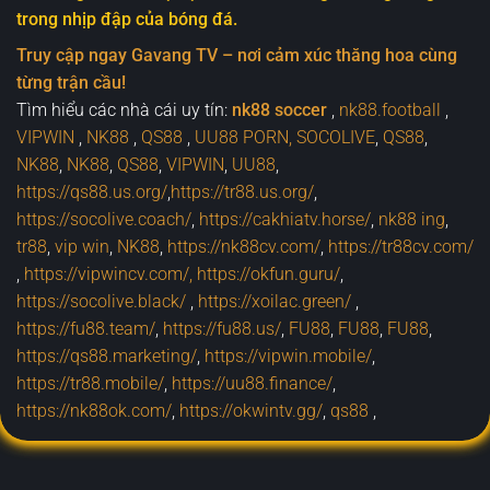
trong nhịp đập của bóng đá.
Truy cập ngay Gavang TV – nơi cảm xúc thăng hoa cùng
từng trận cầu!
Tìm hiểu các nhà cái uy tín:
nk88 soccer
,
nk88.football
,
VIPWIN
,
NK88
,
QS88
,
UU88 PORN
,
SOCOLIVE
,
QS88
,
NK88
,
NK88
,
QS88
,
VIPWIN
,
UU88
,
https://qs88.us.org/
,
https://tr88.us.org/
,
https://socolive.coach/
,
https://cakhiatv.horse/
,
nk88 ing
,
tr88
,
vip win
,
NK88
,
https://nk88cv.com/
,
https://tr88cv.com/
,
https://vipwincv.com/,
https://okfun.guru/
,
https://socolive.black/
,
https://xoilac.green/
,
https://fu88.team/
,
https://fu88.us/
,
FU88
,
FU88
,
FU88
,
https://qs88.marketing/
,
https://vipwin.mobile/
,
https://tr88.mobile/
,
https://uu88.finance/
,
https://nk88ok.com/
,
https://okwintv.gg/
,
qs88
,