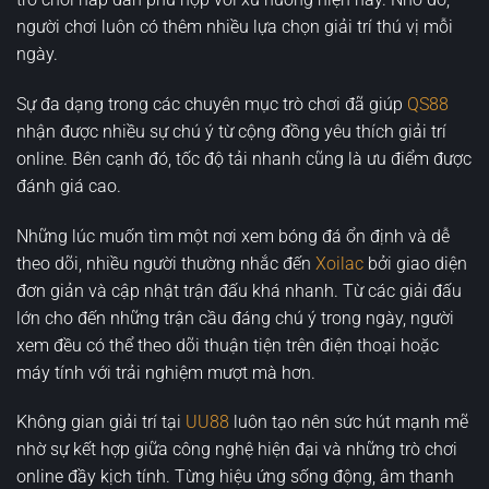
người chơi luôn có thêm nhiều lựa chọn giải trí thú vị mỗi
ngày.
Sự đa dạng trong các chuyên mục trò chơi đã giúp
QS88
nhận được nhiều sự chú ý từ cộng đồng yêu thích giải trí
online. Bên cạnh đó, tốc độ tải nhanh cũng là ưu điểm được
đánh giá cao.
Những lúc muốn tìm một nơi xem bóng đá ổn định và dễ
theo dõi, nhiều người thường nhắc đến
Xoilac
bởi giao diện
đơn giản và cập nhật trận đấu khá nhanh. Từ các giải đấu
lớn cho đến những trận cầu đáng chú ý trong ngày, người
xem đều có thể theo dõi thuận tiện trên điện thoại hoặc
máy tính với trải nghiệm mượt mà hơn.
Không gian giải trí tại
UU88
luôn tạo nên sức hút mạnh mẽ
nhờ sự kết hợp giữa công nghệ hiện đại và những trò chơi
online đầy kịch tính. Từng hiệu ứng sống động, âm thanh