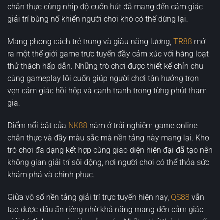
chân thực cùng nhịp độ cuốn hút đã mang đến cảm giác
giải trí bùng nổ khiến người chơi khó có thể dừng lại.
Mang phong cách trẻ trung và giàu năng lượng,
TR88
mở
ra một thế giới game trực tuyến đầy cảm xúc với hàng loạt
thử thách hấp dẫn. Những trò chơi được thiết kế chỉn chu
cùng gameplay lôi cuốn giúp người chơi tận hưởng trọn
vẹn cảm giác hồi hộp và cạnh tranh trong từng phút tham
gia.
Điểm nổi bật của
NK88
nằm ở trải nghiệm game online
chân thực và đầy màu sắc mà nền tảng này mang lại. Kho
trò chơi đa dạng kết hợp cùng giao diện hiện đại đã tạo nên
không gian giải trí sôi động, nơi người chơi có thể thỏa sức
khám phá và chinh phục.
Giữa vô số nền tảng giải trí trực tuyến hiện nay,
QS88
vẫn
tạo được dấu ấn riêng nhờ khả năng mang đến cảm giác