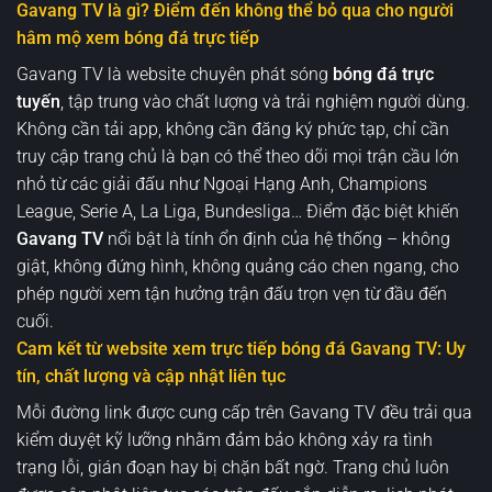
Gavang TV là gì? Điểm đến không thể bỏ qua cho người
hâm mộ xem bóng đá trực tiếp
Gavang TV là website chuyên phát sóng
bóng đá trực
tuyến
, tập trung vào chất lượng và trải nghiệm người dùng.
Không cần tải app, không cần đăng ký phức tạp, chỉ cần
truy cập trang chủ là bạn có thể theo dõi mọi trận cầu lớn
nhỏ từ các giải đấu như Ngoại Hạng Anh, Champions
League, Serie A, La Liga, Bundesliga… Điểm đặc biệt khiến
Gavang TV
nổi bật là tính ổn định của hệ thống – không
giật, không đứng hình, không quảng cáo chen ngang, cho
phép người xem tận hưởng trận đấu trọn vẹn từ đầu đến
cuối.
Cam kết từ website xem trực tiếp bóng đá Gavang TV: Uy
tín, chất lượng và cập nhật liên tục
Mỗi đường link được cung cấp trên Gavang TV đều trải qua
kiểm duyệt kỹ lưỡng nhằm đảm bảo không xảy ra tình
trạng lỗi, gián đoạn hay bị chặn bất ngờ. Trang chủ luôn