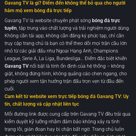
Gavang TV là gì? Điểm đến không thể bỏ qua cho người
hâm mộ xem bóng đá trực tiếp
Gavang TV là website chuyên phát sóng
bóng đá trực
tuyến
, tập trung vào chất lượng và trải nghiệm người dùng.
Không cần tải app, không cần đăng ký phức tạp, chỉ cần
truy cập trang chủ là bạn có thể theo dõi mọi trận cầu lớn
nhỏ từ các giải đấu như Ngoại Hạng Anh, Champions
League, Serie A, La Liga, Bundesliga… Điểm đặc biệt khiến
Gavang TV
nổi bật là tính ổn định của hệ thống – không
giật, không đứng hình, không quảng cáo chen ngang, cho
phép người xem tận hưởng trận đấu trọn vẹn từ đầu đến
cuối.
Cam kết từ website xem trực tiếp bóng đá Gavang TV: Uy
tín, chất lượng và cập nhật liên tục
Mỗi đường link được cung cấp trên Gavang TV đều trải qua
kiểm duyệt kỹ lưỡng nhằm đảm bảo không xảy ra tình
trạng lỗi, gián đoạn hay bị chặn bất ngờ. Trang chủ luôn