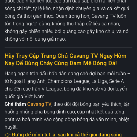
được cập nhật liên tục các trận đấu sắp diễn ra, lịch phát
sóng chi tiết, tỷ lệ kèo, nhận định chuyên gia và cả kết quả
bóng đá thời gian thực. Quan trọng hơn, Gavang TV luôn
tôn trọng người dùng: không thu thập dữ liệu cá nhân,
không gây phiền nhiễu bởi quảng cáo gây khó chịu, và nói
không với nội dung giả mạo.
Hãy Truy Cập Trang Chủ Gavang TV Ngay Hôm
Nay Để Bùng Cháy Cùng Đam Mê Bóng Đá!
Hàng ngàn trận đấu hấp dẫn đang chờ đợi bạn mỗi tuần –
từ Ngoại Hạng Anh, Champions League, La Liga, Serie A
cho đến các trận V-League, bóng đá khu vực và đội tuyển
quốc gia Việt Nam.
Ghé thăm
Gavang TV
, theo dõi đội bóng bạn yêu thích, tận
hưởng những pha bóng đỉnh cao, cập nhật kết quả từng
phút và hoà mình vào cộng đồng bóng đá văn minh, nhiệt
huyết.
👉 Đừng để mình tụt lại sau khi cả thế giới đang sống