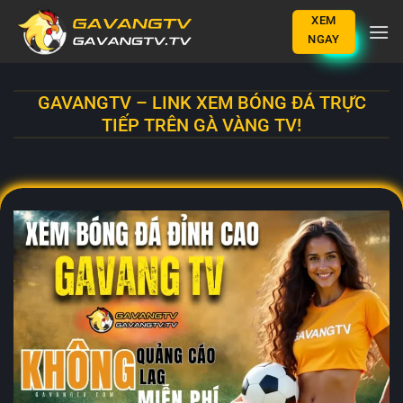
Bỏ
XEM
qua
NGAY
nội
dung
GAVANGTV – LINK XEM BÓNG ĐÁ TRỰC
TIẾP TRÊN GÀ VÀNG TV!