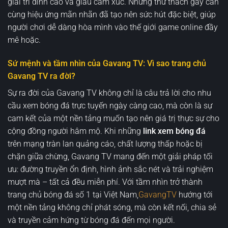
giải trí đỉnh cao và giàu cảm xúc. Những thử thách gay cấn
cùng hiệu ứng mãn nhãn đã tạo nên sức hút đặc biệt, giúp
người chơi dễ dàng hòa mình vào thế giới game online đầy
mê hoặc.
Sứ mệnh và tầm nhìn của Gavang TV: Vì sao trang chủ
Gavang TV ra đời?
Sự ra đời của Gavang TV không chỉ là câu trả lời cho nhu
cầu xem bóng đá trực tuyến ngày càng cao, mà còn là sự
cam kết của một nền tảng muốn tạo nên giá trị thực sự cho
cộng đồng người hâm mộ. Khi những
link xem bóng đá
trên mạng tràn lan quảng cáo, chất lượng thấp hoặc bị
chặn giữa chừng, Gavang TV mang đến một giải pháp tối
ưu: đường truyền ổn định, hình ảnh sắc nét và trải nghiệm
mượt mà – tất cả đều miễn phí. Với tầm nhìn trở thành
trang chủ bóng đá số 1 tại Việt Nam,
GavangTV
hướng tới
một nền tảng không chỉ phát sóng, mà còn kết nối, chia sẻ
và truyền cảm hứng từ bóng đá đến mọi người.