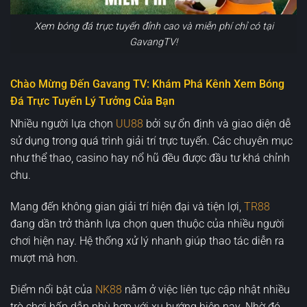
Xem bóng đá trực tuyến đỉnh cao và miễn phí chỉ có tại
GavangTV!
Chào Mừng Đến Gavang TV: Khám Phá Kênh Xem Bóng
Đá Trực Tuyến Lý Tưởng Của Bạn
Nhiều người lựa chọn
UU88
bởi sự ổn định và giao diện dễ
sử dụng trong quá trình giải trí trực tuyến. Các chuyên mục
như thể thao, casino hay nổ hũ đều được đầu tư khá chỉnh
chu.
Mang đến không gian giải trí hiện đại và tiện lợi,
TR88
đang dần trở thành lựa chọn quen thuộc của nhiều người
chơi hiện nay. Hệ thống xử lý nhanh giúp thao tác diễn ra
mượt mà hơn.
Điểm nổi bật của
NK88
nằm ở việc liên tục cập nhật nhiều
trò chơi hấp dẫn phù hợp với xu hướng hiện nay. Nhờ đó,