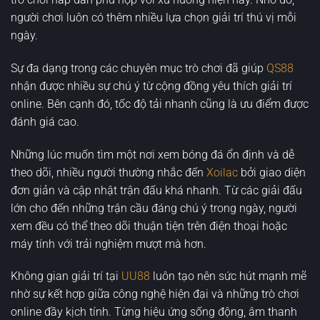
người chơi luôn có thêm nhiều lựa chọn giải trí thú vị mỗi
ngày.
Sự đa dạng trong các chuyên mục trò chơi đã giúp
QS88
nhận được nhiều sự chú ý từ cộng đồng yêu thích giải trí
online. Bên cạnh đó, tốc độ tải nhanh cũng là ưu điểm được
đánh giá cao.
Những lúc muốn tìm một nơi xem bóng đá ổn định và dễ
theo dõi, nhiều người thường nhắc đến
Xoilac
bởi giao diện
đơn giản và cập nhật trận đấu khá nhanh. Từ các giải đấu
lớn cho đến những trận cầu đáng chú ý trong ngày, người
xem đều có thể theo dõi thuận tiện trên điện thoại hoặc
máy tính với trải nghiệm mượt mà hơn.
Không gian giải trí tại
UU88
luôn tạo nên sức hút mạnh mẽ
nhờ sự kết hợp giữa công nghệ hiện đại và những trò chơi
online đầy kịch tính. Từng hiệu ứng sống động, âm thanh