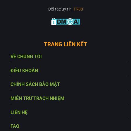
Đối tác uy tín:
TR88
TRANG LIÊN KẾT
VỀ CHÚNG TÔI
ĐIỀU KHOẢN
CHÍNH SÁCH BẢO MẬT
MIỄN TRỪ TRÁCH NHIỆM
LIÊN HỆ
FAQ