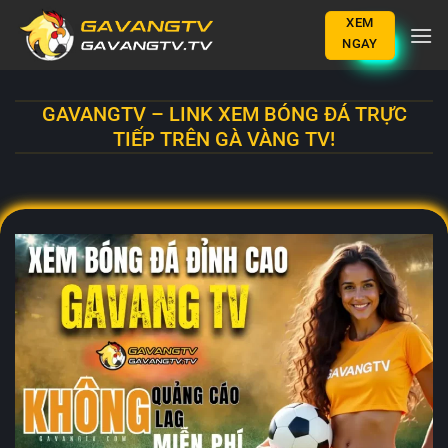
Bỏ
XEM
qua
NGAY
nội
dung
GAVANGTV – LINK XEM BÓNG ĐÁ TRỰC
TIẾP TRÊN GÀ VÀNG TV!