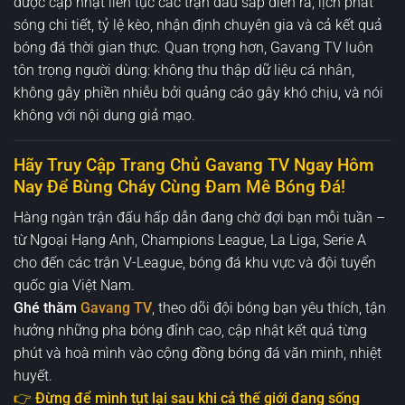
được cập nhật liên tục các trận đấu sắp diễn ra, lịch phát
sóng chi tiết, tỷ lệ kèo, nhận định chuyên gia và cả kết quả
bóng đá thời gian thực. Quan trọng hơn, Gavang TV luôn
tôn trọng người dùng: không thu thập dữ liệu cá nhân,
không gây phiền nhiễu bởi quảng cáo gây khó chịu, và nói
không với nội dung giả mạo.
Hãy Truy Cập Trang Chủ Gavang TV Ngay Hôm
Nay Để Bùng Cháy Cùng Đam Mê Bóng Đá!
Hàng ngàn trận đấu hấp dẫn đang chờ đợi bạn mỗi tuần –
từ Ngoại Hạng Anh, Champions League, La Liga, Serie A
cho đến các trận V-League, bóng đá khu vực và đội tuyển
quốc gia Việt Nam.
Ghé thăm
Gavang TV
, theo dõi đội bóng bạn yêu thích, tận
hưởng những pha bóng đỉnh cao, cập nhật kết quả từng
phút và hoà mình vào cộng đồng bóng đá văn minh, nhiệt
huyết.
👉 Đừng để mình tụt lại sau khi cả thế giới đang sống