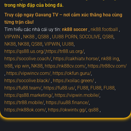
trong nhịp đập của bóng đá.
Truy cập ngay Gavang TV – nơi cảm xúc thăng hoa cùng
từng trận cầu!
Tìm hiểu các nhà cái uy tín:
nk88 soccer
,
nk88.football
,
VIPWIN
,
NK88
,
QS88
,
UU88 PORN
,
SOCOLIVE
,
QS88
,
NK88
,
NK88
,
QS88
,
VIPWIN
,
UU88
,
https://qs88.us.org/
,
https://tr88.us.org/
,
https://socolive.coach/
,
https://cakhiatv.horse/
,
nk88 ing
,
tr88
,
vip win
,
NK88
,
https://nk88cv.com/
,
https://tr88cv.com/
,
https://vipwincv.com/,
https://okfun.guru/
,
https://socolive.black/
,
https://xoilac.green/
,
https://fu88.team/
,
https://fu88.us/
,
FU88
,
FU88
,
FU88
,
https://qs88.marketing/
,
https://vipwin.mobile/
,
https://tr88.mobile/
,
https://uu88.finance/
,
https://nk88ok.com/
,
https://okwintv.gg/
,
qs88
,