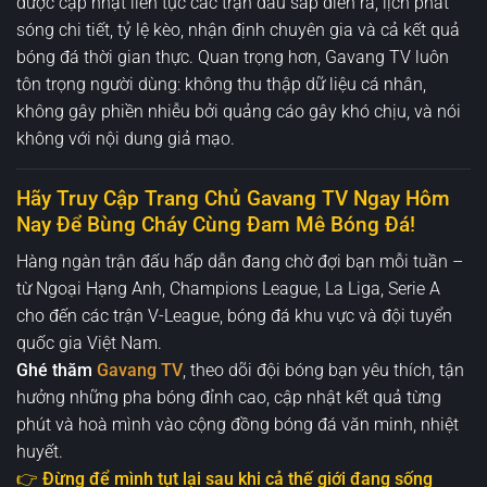
được cập nhật liên tục các trận đấu sắp diễn ra, lịch phát
sóng chi tiết, tỷ lệ kèo, nhận định chuyên gia và cả kết quả
bóng đá thời gian thực. Quan trọng hơn, Gavang TV luôn
tôn trọng người dùng: không thu thập dữ liệu cá nhân,
không gây phiền nhiễu bởi quảng cáo gây khó chịu, và nói
không với nội dung giả mạo.
Hãy Truy Cập Trang Chủ Gavang TV Ngay Hôm
Nay Để Bùng Cháy Cùng Đam Mê Bóng Đá!
Hàng ngàn trận đấu hấp dẫn đang chờ đợi bạn mỗi tuần –
từ Ngoại Hạng Anh, Champions League, La Liga, Serie A
cho đến các trận V-League, bóng đá khu vực và đội tuyển
quốc gia Việt Nam.
Ghé thăm
Gavang TV
, theo dõi đội bóng bạn yêu thích, tận
hưởng những pha bóng đỉnh cao, cập nhật kết quả từng
phút và hoà mình vào cộng đồng bóng đá văn minh, nhiệt
huyết.
👉 Đừng để mình tụt lại sau khi cả thế giới đang sống