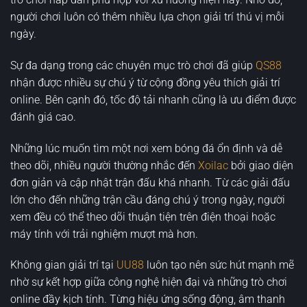
người chơi luôn có thêm nhiều lựa chọn giải trí thú vị mỗi
ngày.
Sự đa dạng trong các chuyên mục trò chơi đã giúp
QS88
nhận được nhiều sự chú ý từ cộng đồng yêu thích giải trí
online. Bên cạnh đó, tốc độ tải nhanh cũng là ưu điểm được
đánh giá cao.
Những lúc muốn tìm một nơi xem bóng đá ổn định và dễ
theo dõi, nhiều người thường nhắc đến
Xoilac
bởi giao diện
đơn giản và cập nhật trận đấu khá nhanh. Từ các giải đấu
lớn cho đến những trận cầu đáng chú ý trong ngày, người
xem đều có thể theo dõi thuận tiện trên điện thoại hoặc
máy tính với trải nghiệm mượt mà hơn.
Không gian giải trí tại
UU88
luôn tạo nên sức hút mạnh mẽ
nhờ sự kết hợp giữa công nghệ hiện đại và những trò chơi
online đầy kịch tính. Từng hiệu ứng sống động, âm thanh