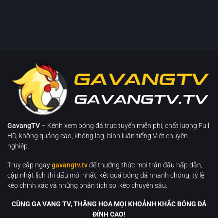
GavangTV
– Kênh xem bóng đá trực tuyến miễn phí, chất lượng Full
HD, không quảng cáo, không lag, bình luận tiếng Việt chuyên
nghiệp.
Truy cập ngay
gavangtv.tv
để thưởng thức mọi trận đấu hấp dẫn,
cập nhật lịch thi đấu mới nhất, kết quả bóng đá nhanh chóng, tỷ lệ
kèo chính xác và những phân tích soi kèo chuyên sâu.
CÙNG GA VANG TV, THĂNG HOA MỌI KHOẢNH KHẮC BÓNG ĐÁ
ĐỈNH CAO!