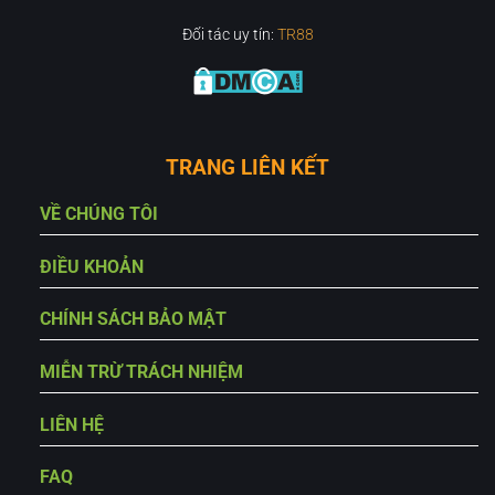
Đối tác uy tín:
TR88
TRANG LIÊN KẾT
VỀ CHÚNG TÔI
ĐIỀU KHOẢN
CHÍNH SÁCH BẢO MẬT
MIỄN TRỪ TRÁCH NHIỆM
LIÊN HỆ
FAQ