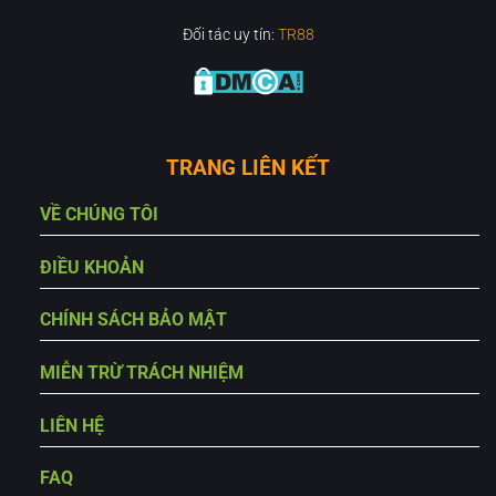
Đối tác uy tín:
TR88
TRANG LIÊN KẾT
VỀ CHÚNG TÔI
ĐIỀU KHOẢN
CHÍNH SÁCH BẢO MẬT
MIỄN TRỪ TRÁCH NHIỆM
LIÊN HỆ
FAQ