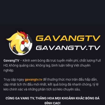
GavangTV
– Kênh xem bóng đá trực tuyến miễn phí, chất lượng Full
HD, không quảng cáo, không lag, bình luận tiếng Việt chuyên
nghiệp.
Truy cập ngay
gavangtv.tv
để thưởng thức mọi trận đấu hấp dẫn,
cập nhật lịch thi đấu mới nhất, kết quả bóng đá nhanh chóng, tỷ lệ
kèo chính xác và những phân tích soi kèo chuyên sâu.
CÙNG GA VANG TV, THĂNG HOA MỌI KHOẢNH KHẮC BÓNG ĐÁ
ĐỈNH CAO!