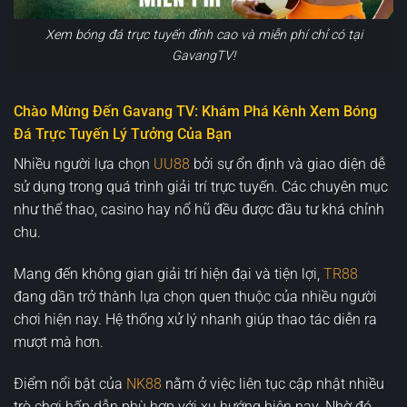
Xem bóng đá trực tuyến đỉnh cao và miễn phí chỉ có tại
GavangTV!
Chào Mừng Đến Gavang TV: Khám Phá Kênh Xem Bóng
Đá Trực Tuyến Lý Tưởng Của Bạn
Nhiều người lựa chọn
UU88
bởi sự ổn định và giao diện dễ
sử dụng trong quá trình giải trí trực tuyến. Các chuyên mục
như thể thao, casino hay nổ hũ đều được đầu tư khá chỉnh
chu.
Mang đến không gian giải trí hiện đại và tiện lợi,
TR88
đang dần trở thành lựa chọn quen thuộc của nhiều người
chơi hiện nay. Hệ thống xử lý nhanh giúp thao tác diễn ra
mượt mà hơn.
Điểm nổi bật của
NK88
nằm ở việc liên tục cập nhật nhiều
trò chơi hấp dẫn phù hợp với xu hướng hiện nay. Nhờ đó,