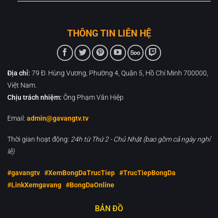
THÔNG TIN LIÊN HỆ
Địa chỉ:
79 Đ. Hùng Vương, Phường 4, Quận 5, Hồ Chí Minh 700000,
Việt Nam.
Chịu trách nhiệm:
Ông Phạm Văn Hiệp
Email:
admin@gavangtv.tv
Thời gian hoạt động:
24h từ Thứ 2 - Chủ Nhật (bao gồm cả ngày nghỉ
lễ)
#gavangtv #XemBongDaTrucTiep #TrucTiepBongDa
#LinkXemgavang #BongDaOnline
BẢN ĐỒ