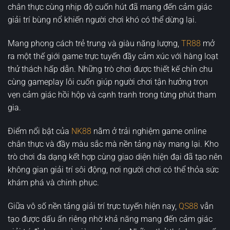
chân thực cùng nhịp độ cuốn hút đã mang đến cảm giác
giải trí bùng nổ khiến người chơi khó có thể dừng lại.
Mang phong cách trẻ trung và giàu năng lượng,
TR88
mở
ra một thế giới game trực tuyến đầy cảm xúc với hàng loạt
thử thách hấp dẫn. Những trò chơi được thiết kế chỉn chu
cùng gameplay lôi cuốn giúp người chơi tận hưởng trọn
vẹn cảm giác hồi hộp và cạnh tranh trong từng phút tham
gia.
Điểm nổi bật của
NK88
nằm ở trải nghiệm game online
chân thực và đầy màu sắc mà nền tảng này mang lại. Kho
trò chơi đa dạng kết hợp cùng giao diện hiện đại đã tạo nên
không gian giải trí sôi động, nơi người chơi có thể thỏa sức
khám phá và chinh phục.
Giữa vô số nền tảng giải trí trực tuyến hiện nay,
QS88
vẫn
tạo được dấu ấn riêng nhờ khả năng mang đến cảm giác