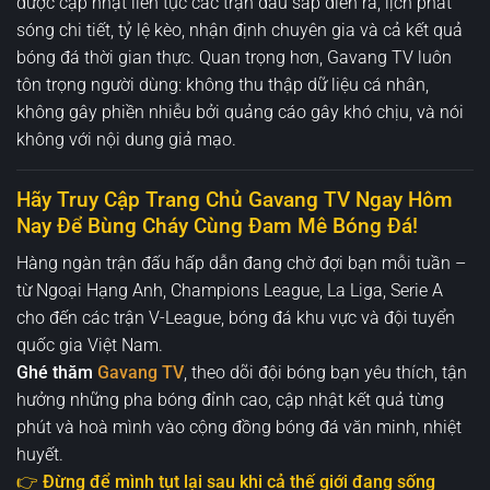
được cập nhật liên tục các trận đấu sắp diễn ra, lịch phát
sóng chi tiết, tỷ lệ kèo, nhận định chuyên gia và cả kết quả
bóng đá thời gian thực. Quan trọng hơn, Gavang TV luôn
tôn trọng người dùng: không thu thập dữ liệu cá nhân,
không gây phiền nhiễu bởi quảng cáo gây khó chịu, và nói
không với nội dung giả mạo.
Hãy Truy Cập Trang Chủ Gavang TV Ngay Hôm
Nay Để Bùng Cháy Cùng Đam Mê Bóng Đá!
Hàng ngàn trận đấu hấp dẫn đang chờ đợi bạn mỗi tuần –
từ Ngoại Hạng Anh, Champions League, La Liga, Serie A
cho đến các trận V-League, bóng đá khu vực và đội tuyển
quốc gia Việt Nam.
Ghé thăm
Gavang TV
, theo dõi đội bóng bạn yêu thích, tận
hưởng những pha bóng đỉnh cao, cập nhật kết quả từng
phút và hoà mình vào cộng đồng bóng đá văn minh, nhiệt
huyết.
👉 Đừng để mình tụt lại sau khi cả thế giới đang sống