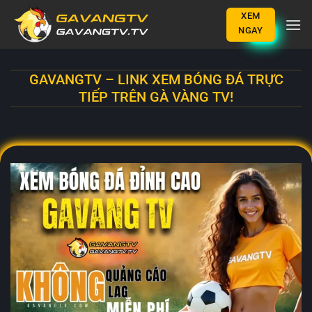
Bỏ
XEM
qua
NGAY
nội
dung
GAVANGTV – LINK XEM BÓNG ĐÁ TRỰC
TIẾP TRÊN GÀ VÀNG TV!