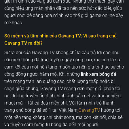
giải trí đỉnh cao và giàu cảm xúc. Những thử thách gay cấn
cùng hiệu ứng mãn nhãn đã tạo nên sức hút đặc biệt, giúp
người chơi dễ dàng hòa mình vào thế giới game online đầy
mê hoặc.
Sứ mệnh và tầm nhìn của Gavang TV: Vì sao trang chủ
Gavang TV ra đời?
Sự ra đời của Gavang TV không chỉ là câu trả lời cho nhu
cầu xem bóng đá trực tuyến ngày càng cao, mà còn là sự
cam kết của một nền tảng muốn tạo nên giá trị thực sự cho
cộng đồng người hâm mộ. Khi những
link xem bóng đá
trên mạng tràn lan quảng cáo, chất lượng thấp hoặc bị
chặn giữa chừng, Gavang TV mang đến một giải pháp tối
ưu: đường truyền ổn định, hình ảnh sắc nét và trải nghiệm
mượt mà – tất cả đều miễn phí. Với tầm nhìn trở thành
trang chủ bóng đá số 1 tại Việt Nam,
GavangTV
hướng tới
một nền tảng không chỉ phát sóng, mà còn kết nối, chia sẻ
và truyền cảm hứng từ bóng đá đến mọi người.