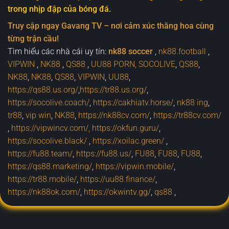
trong nhịp đập của bóng đá.
Truy cập ngay Gavang TV – nơi cảm xúc thăng hoa cùng
từng trận cầu!
Tìm hiểu các nhà cái uy tín:
nk88 soccer
,
nk88.football
,
VIPWIN
,
NK88
,
QS88
,
UU88 PORN
,
SOCOLIVE
,
QS88
,
NK88
,
NK88
,
QS88
,
VIPWIN
,
UU88
,
https://qs88.us.org/
,
https://tr88.us.org/
,
https://socolive.coach/
,
https://cakhiatv.horse/
,
nk88 ing
,
tr88
,
vip win
,
NK88
,
https://nk88cv.com/
,
https://tr88cv.com/
,
https://vipwincv.com/,
https://okfun.guru/
,
https://socolive.black/
,
https://xoilac.green/
,
https://fu88.team/
,
https://fu88.us/
,
FU88
,
FU88
,
FU88
,
https://qs88.marketing/
,
https://vipwin.mobile/
,
https://tr88.mobile/
,
https://uu88.finance/
,
https://nk88ok.com/
,
https://okwintv.gg/
,
qs88
,