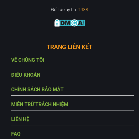
Đối tác uy tín:
TR88
TRANG LIÊN KẾT
VỀ CHÚNG TÔI
ĐIỀU KHOẢN
CHÍNH SÁCH BẢO MẬT
MIỄN TRỪ TRÁCH NHIỆM
LIÊN HỆ
FAQ