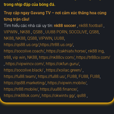
trong nhịp đập của bóng đá.
Truy cập ngay Gavang TV – nơi cảm xúc thăng hoa cùng
từng trận cầu!
Tìm hiểu các nhà cái uy tín:
nk88 soccer
,
nk88.football
,
VIPWIN
,
NK88
,
QS88
,
UU88 PORN
,
SOCOLIVE
,
QS88
,
NK88
,
NK88
,
QS88
,
VIPWIN
,
UU88
,
https://qs88.us.org/
,
https://tr88.us.org/
,
https://socolive.coach/
,
https://cakhiatv.horse/
,
nk88 ing
,
tr88
,
vip win
,
NK88
,
https://nk88cv.com/
,
https://tr88cv.com/
,
https://vipwincv.com/,
https://okfun.guru/
,
https://socolive.black/
,
https://xoilac.green/
,
https://fu88.team/
,
https://fu88.us/
,
FU88
,
FU88
,
FU88
,
https://qs88.marketing/
,
https://vipwin.mobile/
,
https://tr88.mobile/
,
https://uu88.finance/
,
https://nk88ok.com/
,
https://okwintv.gg/
,
qs88
,