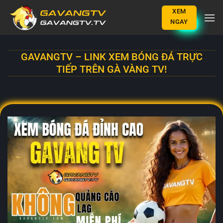
Bỏ
XEM
qua
NGAY
nội
dung
GAVANGTV – LINK XEM BÓNG ĐÁ TRỰC
TIẾP TRÊN GÀ VÀNG TV!