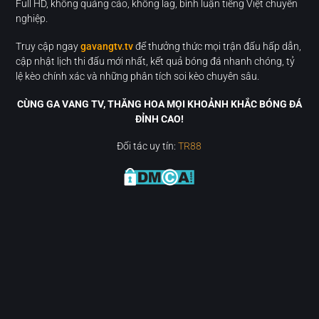
Full HD, không quảng cáo, không lag, bình luận tiếng Việt chuyên
nghiệp.
Truy cập ngay
gavangtv.tv
để thưởng thức mọi trận đấu hấp dẫn,
cập nhật lịch thi đấu mới nhất, kết quả bóng đá nhanh chóng, tỷ
lệ kèo chính xác và những phân tích soi kèo chuyên sâu.
CÙNG GA VANG TV, THĂNG HOA MỌI KHOẢNH KHẮC BÓNG ĐÁ
ĐỈNH CAO!
Đối tác uy tín:
TR88