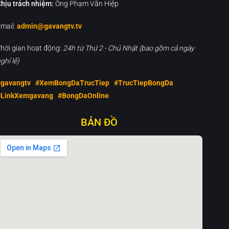
hịu trách nhiệm:
Ông Phạm Văn Hiệp
mail:
admin@gavangtv.tv
hời gian hoạt động:
24h từ Thứ 2 - Chủ Nhật (bao gồm cả ngày
ghỉ lễ)
#gavangtv #XemBongDaTrucTiep #TrucTiepBongDa
#LinkXemgavang #BongDaOnline
BẢN ĐỒ