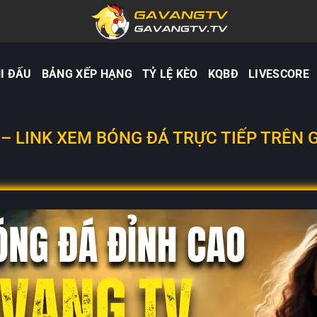
HI ĐẤU
BẢNG XẾP HẠNG
TỶ LỆ KÈO
KQBĐ
LIVESCORE
– LINK XEM BÓNG ĐÁ TRỰC TIẾP TRÊN G