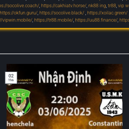
ps://socolive.coach/
,
https://cakhiatv.horse/
,
nk88 ing
,
tr88
,
vip w
https://okfun.guru/
,
https://socolive.black/
,
https://xoilac.green/
://vipwin.mobile/
,
https://tr88.mobile/
,
https://uu88.finance/
,
http
02
Th6