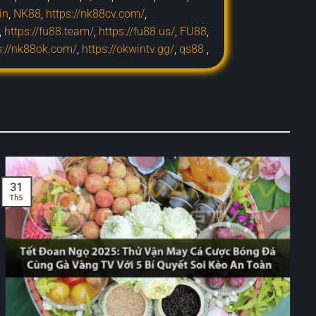
in
,
NK88
,
https://nk88cv.com/
,
,
https://fu88.team/
,
https://fu88.us/
,
FU88
,
s://nk88ok.com/
,
https://okwintv.gg/
,
qs88
,
31
Th5