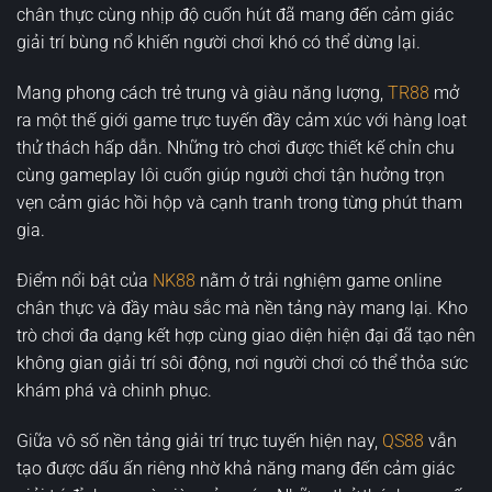
chân thực cùng nhịp độ cuốn hút đã mang đến cảm giác
giải trí bùng nổ khiến người chơi khó có thể dừng lại.
Mang phong cách trẻ trung và giàu năng lượng,
TR88
mở
ra một thế giới game trực tuyến đầy cảm xúc với hàng loạt
thử thách hấp dẫn. Những trò chơi được thiết kế chỉn chu
cùng gameplay lôi cuốn giúp người chơi tận hưởng trọn
vẹn cảm giác hồi hộp và cạnh tranh trong từng phút tham
gia.
Điểm nổi bật của
NK88
nằm ở trải nghiệm game online
chân thực và đầy màu sắc mà nền tảng này mang lại. Kho
trò chơi đa dạng kết hợp cùng giao diện hiện đại đã tạo nên
không gian giải trí sôi động, nơi người chơi có thể thỏa sức
khám phá và chinh phục.
Giữa vô số nền tảng giải trí trực tuyến hiện nay,
QS88
vẫn
tạo được dấu ấn riêng nhờ khả năng mang đến cảm giác