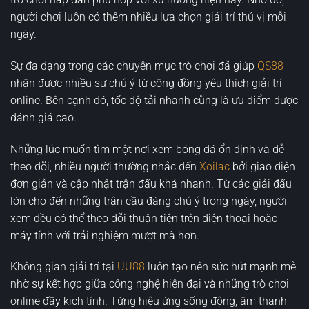
người chơi luôn có thêm nhiều lựa chọn giải trí thú vị mỗi
ngày.
Sự đa dạng trong các chuyên mục trò chơi đã giúp
QS88
nhận được nhiều sự chú ý từ cộng đồng yêu thích giải trí
online. Bên cạnh đó, tốc độ tải nhanh cũng là ưu điểm được
đánh giá cao.
Những lúc muốn tìm một nơi xem bóng đá ổn định và dễ
theo dõi, nhiều người thường nhắc đến
Xoilac
bởi giao diện
đơn giản và cập nhật trận đấu khá nhanh. Từ các giải đấu
lớn cho đến những trận cầu đáng chú ý trong ngày, người
xem đều có thể theo dõi thuận tiện trên điện thoại hoặc
máy tính với trải nghiệm mượt mà hơn.
Không gian giải trí tại
UU88
luôn tạo nên sức hút mạnh mẽ
nhờ sự kết hợp giữa công nghệ hiện đại và những trò chơi
online đầy kịch tính. Từng hiệu ứng sống động, âm thanh