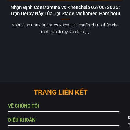
Nhận Định Constantine vs Khenchela 03/06/2025:
Trận Derby Nảy Lửa Tại Stade Mohamed Hamlaoui
Nhận định Constantine vs Khenchela chuẩn bị tinh thần cho
một trận derby kịch tính [...]
TRANG LIÊN KẾT
VỀ CHÚNG TÔI
Đ
ĐIỀU KHOẢN
7