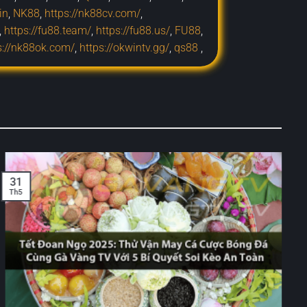
in
,
NK88
,
https://nk88cv.com/
,
,
https://fu88.team/
,
https://fu88.us/
,
FU88
,
s://nk88ok.com/
,
https://okwintv.gg/
,
qs88
,
31
Th5