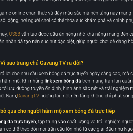
game online chân thực và đầy màu sắc mà nền tảng này mang lạ
í sôi động, nơi người chơi có thể thỏa sức khám phá và chinh ph
 nay,
QS88
vẫn tạo được dấu ấn riêng nhờ khả năng mang đến cảm
n nhãn đã tạo nên sức hút đặc biệt, giúp người chơi dễ dàng h
Vì sao trang chủ Gavang TV ra đời?
trả lời cho nhu cầu xem bóng đá trực tuyến ngày càng cao, mà
ười hâm mộ. Khi những
link xem bóng đá
trên mạng tràn lan quản
ối ưu: đường truyền ổn định, hình ảnh sắc nét và trải nghiệm 
Việt Nam,
GavangTV
hướng tới một nền tảng không chỉ phát sóng,
 bỏ qua cho người hâm mộ xem bóng đá trực tiếp
ng đá trực tuyến
, tập trung vào chất lượng và trải nghiệm ngư
 bạn có thể theo dõi mọi trận cầu lớn nhỏ từ các giải đấu như N