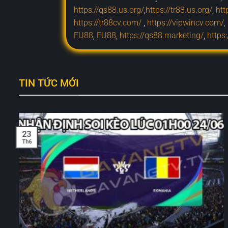
https://qs88.us.org/
,
https://tr88.us.org/
,
htt
https://tr88cv.com/
,
https://vipwincv.com/,
FU88
,
FU88
,
https://qs88.marketing/
,
https
TIN TỨC MỚI
23
Th6