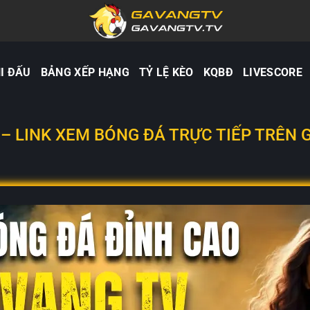
HI ĐẤU
BẢNG XẾP HẠNG
TỶ LỆ KÈO
KQBĐ
LIVESCORE
– LINK XEM BÓNG ĐÁ TRỰC TIẾP TRÊN G