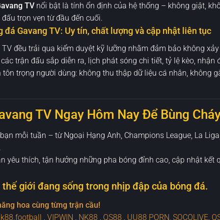
avang TV
nổi bật là tính ổn định của hệ thống – không giật, 
đấu trọn vẹn từ đầu đến cuối.
 đá Gavang TV: Uy tín, chất lượng và cập nhật liên tục
TV đều trải qua kiểm duyệt kỹ lưỡng nhằm đảm bảo không xảy ra
các trận đấu sắp diễn ra, lịch phát sóng chi tiết, tỷ lệ kèo, nhậ
 tôn trọng người dùng: không thu thập dữ liệu cá nhân, không g
Gavang TV Ngay Hôm Nay Để Bùng Chá
bạn mỗi tuần – từ Ngoại Hạng Anh, Champions League, La Liga, 
.
bạn yêu thích, tận hưởng những pha bóng đỉnh cao, cập nhật kế
ả thế giới đang sống trong nhịp đập của bóng đá.
hăng hoa cùng từng trận cầu!
k88.football
,
VIPWIN
,
NK88
,
QS88
,
UU88 PORN
,
SOCOLIVE
,
Q