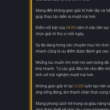
Mang đến không gian giải trí hiện đại và tiệ
giúp thao tác diễn ra mượt mà hơn.
Điểm nổi bật của
NK88
nằm ở việc liên tục
chọn giải trí thú vị mỗi ngày.
Sự đa dạng trong các chuyên mục trò chơi
nhanh cũng là ưu điểm được đánh giá cao.
Những lúc muốn tìm một nơi xem bóng đá ổ
khá nhanh. Từ các giải đấu lớn cho đến nhữ
tính với trải nghiệm mượt mà hơn.
Không gian giải trí tại
UU88
luôn tạo nên s
ứng sống động, âm thanh chân thực cùng nh
Mang phong cách trẻ trung và giàu năng l
chơi được thiết kế chỉn chu cùng gameplay 