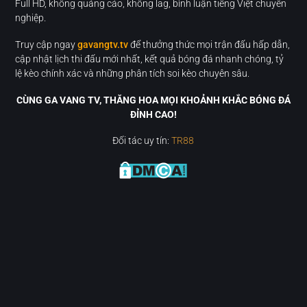
Full HD, không quảng cáo, không lag, bình luận tiếng Việt chuyên
nghiệp.
Truy cập ngay
gavangtv.tv
để thưởng thức mọi trận đấu hấp dẫn,
cập nhật lịch thi đấu mới nhất, kết quả bóng đá nhanh chóng, tỷ
lệ kèo chính xác và những phân tích soi kèo chuyên sâu.
CÙNG GA VANG TV, THĂNG HOA MỌI KHOẢNH KHẮC BÓNG ĐÁ
ĐỈNH CAO!
Đối tác uy tín:
TR88