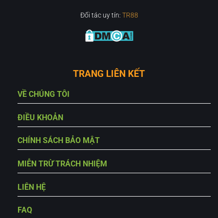
Đối tác uy tín:
TR88
TRANG LIÊN KẾT
VỀ CHÚNG TÔI
ĐIỀU KHOẢN
CHÍNH SÁCH BẢO MẬT
MIỄN TRỪ TRÁCH NHIỆM
LIÊN HỆ
FAQ