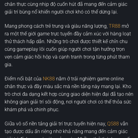
chân thực cùng nhịp độ cuốn hút đã mang đến cảm giác
giải trí bùng nổ khiến người chơi khó có thể dừng lại.
Mang phong cách trẻ trung và giàu năng lượng,
TR88
mở
ra một thế giới game trực tuyến đầy cảm xúc với hàng loạt
thử thách hấp dẫn. Những trò chơi được thiết kế chỉn chu
cùng gameplay lôi cuốn giúp người chơi tận hưởng trọn
vẹn cảm giác hồi hộp và cạnh tranh trong từng phút tham
gia.
Điểm nổi bật của
NK88
nằm ở trải nghiệm game online
chân thực và đầy màu sắc mà nền tảng này mang lại. Kho
trò chơi đa dạng kết hợp cùng giao diện hiện đại đã tạo nên
không gian giải trí sôi động, nơi người chơi có thể thỏa sức
khám phá và chinh phục.
Giữa vô số nền tảng giải trí trực tuyến hiện nay,
QS88
vẫn
tạo được dấu ấn riêng nhờ khả năng mang đến cảm giác