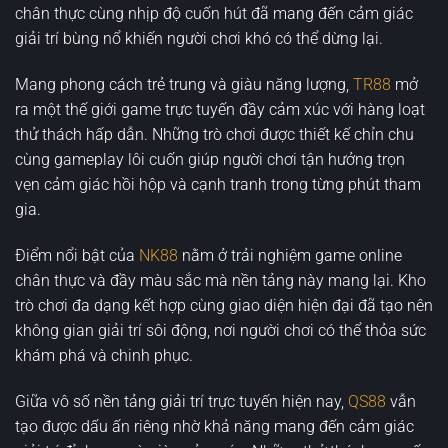
chân thực cùng nhịp độ cuốn hút đã mang đến cảm giác
giải trí bùng nổ khiến người chơi khó có thể dừng lại.
Mang phong cách trẻ trung và giàu năng lượng,
TR88
mở
ra một thế giới game trực tuyến đầy cảm xúc với hàng loạt
thử thách hấp dẫn. Những trò chơi được thiết kế chỉn chu
cùng gameplay lôi cuốn giúp người chơi tận hưởng trọn
vẹn cảm giác hồi hộp và cạnh tranh trong từng phút tham
gia.
Điểm nổi bật của
NK88
nằm ở trải nghiệm game online
chân thực và đầy màu sắc mà nền tảng này mang lại. Kho
trò chơi đa dạng kết hợp cùng giao diện hiện đại đã tạo nên
không gian giải trí sôi động, nơi người chơi có thể thỏa sức
khám phá và chinh phục.
Giữa vô số nền tảng giải trí trực tuyến hiện nay,
QS88
vẫn
tạo được dấu ấn riêng nhờ khả năng mang đến cảm giác