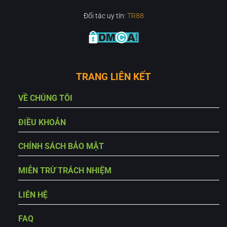
Đối tác uy tín:
TR88
TRANG LIÊN KẾT
VỀ CHÚNG TÔI
ĐIỀU KHOẢN
CHÍNH SÁCH BẢO MẬT
MIỄN TRỪ TRÁCH NHIỆM
LIÊN HỆ
FAQ