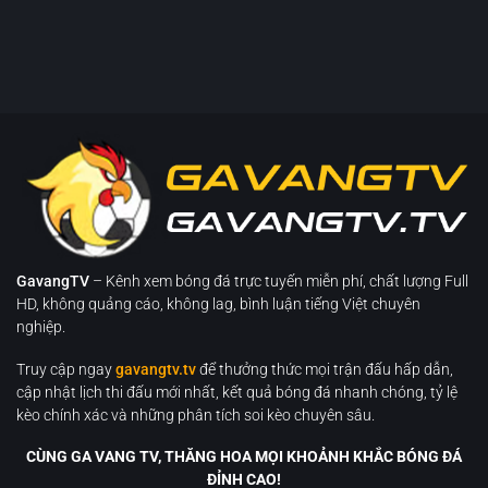
GavangTV
– Kênh xem bóng đá trực tuyến miễn phí, chất lượng Full
HD, không quảng cáo, không lag, bình luận tiếng Việt chuyên
nghiệp.
Truy cập ngay
gavangtv.tv
để thưởng thức mọi trận đấu hấp dẫn,
cập nhật lịch thi đấu mới nhất, kết quả bóng đá nhanh chóng, tỷ lệ
kèo chính xác và những phân tích soi kèo chuyên sâu.
CÙNG GA VANG TV, THĂNG HOA MỌI KHOẢNH KHẮC BÓNG ĐÁ
ĐỈNH CAO!