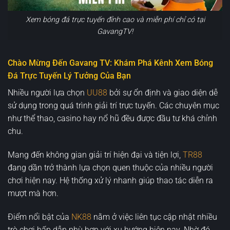
Xem bóng đá trực tuyến đỉnh cao và miễn phí chỉ có tại
GavangTV!
Chào Mừng Đến Gavang TV: Khám Phá Kênh Xem Bóng
Đá Trực Tuyến Lý Tưởng Của Bạn
Nhiều người lựa chọn
UU88
bởi sự ổn định và giao diện dễ
sử dụng trong quá trình giải trí trực tuyến. Các chuyên mục
như thể thao, casino hay nổ hũ đều được đầu tư khá chỉnh
chu.
Mang đến không gian giải trí hiện đại và tiện lợi,
TR88
đang dần trở thành lựa chọn quen thuộc của nhiều người
chơi hiện nay. Hệ thống xử lý nhanh giúp thao tác diễn ra
mượt mà hơn.
Điểm nổi bật của
NK88
nằm ở việc liên tục cập nhật nhiều
trò chơi hấp dẫn phù hợp với xu hướng hiện nay. Nhờ đó,