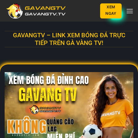
Bỏ
XEM
qua
NGAY
nội
dung
GAVANGTV – LINK XEM BÓNG ĐÁ TRỰC
TIẾP TRÊN GÀ VÀNG TV!