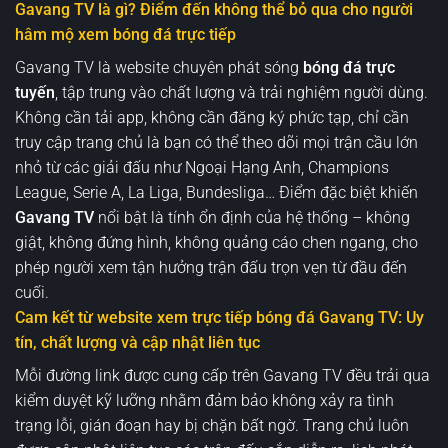
Gavang TV là gì? Điểm đến không thể bỏ qua cho người
hâm mộ xem bóng đá trực tiếp
Gavang TV là website chuyên phát sóng
bóng đá trực
tuyến
, tập trung vào chất lượng và trải nghiệm người dùng.
Không cần tải app, không cần đăng ký phức tạp, chỉ cần
truy cập trang chủ là bạn có thể theo dõi mọi trận cầu lớn
nhỏ từ các giải đấu như Ngoại Hạng Anh, Champions
League, Serie A, La Liga, Bundesliga… Điểm đặc biệt khiến
Gavang TV
nổi bật là tính ổn định của hệ thống – không
giật, không đứng hình, không quảng cáo chen ngang, cho
phép người xem tận hưởng trận đấu trọn vẹn từ đầu đến
cuối.
Cam kết từ website xem trực tiếp bóng đá Gavang TV: Uy
tín, chất lượng và cập nhật liên tục
Mỗi đường link được cung cấp trên Gavang TV đều trải qua
kiểm duyệt kỹ lưỡng nhằm đảm bảo không xảy ra tình
trạng lỗi, gián đoạn hay bị chặn bất ngờ. Trang chủ luôn