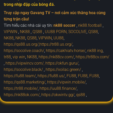
trong nhịp đập của bóng đá.
Truy cập ngay Gavang TV – nơi cảm xúc thăng hoa cùng
từng trận cầu!
Tìm hiểu các nhà cái uy tín:
nk88 soccer
,
nk88.football
,
VIPWIN
,
NK88
,
QS88
,
UU88 PORN
,
SOCOLIVE
,
QS88
,
NK88
,
NK88
,
QS88
,
VIPWIN
,
UU88
,
https://qs88.us.org/
,
https://tr88.us.org/
,
https://socolive.coach/
,
https://cakhiatv.horse/
,
nk88 ing
,
tr88
,
vip win
,
NK88
,
https://nk88cv.com/
,
https://tr88cv.com/
,
https://vipwincv.com/,
https://okfun.guru/
,
https://socolive.black/
,
https://xoilac.green/
,
https://fu88.team/
,
https://fu88.us/
,
FU88
,
FU88
,
FU88
,
https://qs88.marketing/
,
https://vipwin.mobile/
,
https://tr88.mobile/
,
https://uu88.finance/
,
https://nk88ok.com/
,
https://okwintv.gg/
,
qs88
,