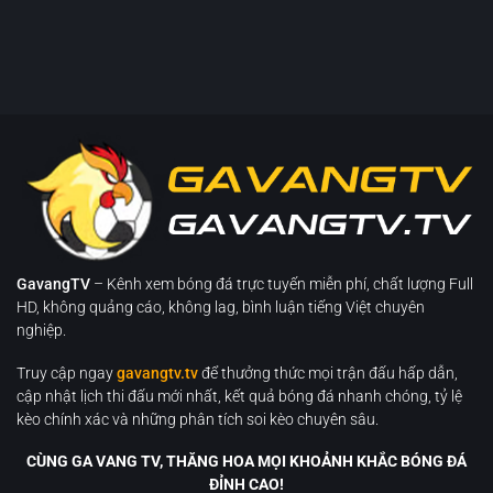
GavangTV
– Kênh xem bóng đá trực tuyến miễn phí, chất lượng Full
HD, không quảng cáo, không lag, bình luận tiếng Việt chuyên
nghiệp.
Truy cập ngay
gavangtv.tv
để thưởng thức mọi trận đấu hấp dẫn,
cập nhật lịch thi đấu mới nhất, kết quả bóng đá nhanh chóng, tỷ lệ
kèo chính xác và những phân tích soi kèo chuyên sâu.
CÙNG GA VANG TV, THĂNG HOA MỌI KHOẢNH KHẮC BÓNG ĐÁ
ĐỈNH CAO!